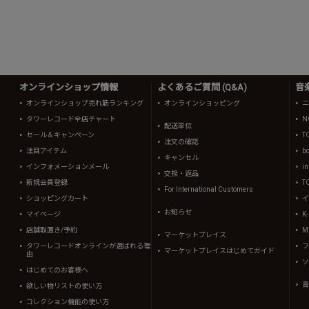
オンラインショップ情報
よくあるご質問 (Q&A)
音
オンラインショップ売れ筋ランキング
オンラインショッピング
ニ
タワーレコード全店チャート
N
配送単位
セール＆キャンペーン
T
注文の確認
注目アイテム
b
キャンセル
インフォメーションメール
in
交換・返品
新規会員登録
T
For International Customers
ショッピングカート
イ
お知らせ
マイページ
K
店舗取置き/予約
Mi
マーケットプレイス
タワーレコードオンラインが選ばれる理
フ
マーケットプレイスはじめてガイド
由
ソ
はじめてのお客様へ
音
欲しい物リストの使い方
コレクション機能の使い方