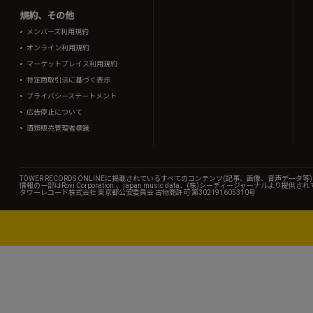
規約、その他
メンバーズ利用規約
オンライン利用規約
マーケットプレイス利用規約
特定商取引法に基づく表示
プライバシーステートメント
広告停止について
酒類販売管理者標識
TOWER RECORDS ONLINEに掲載されているすべてのコンテンツ(記事、画像、音声デ
情報の一部はRovi Corporation.、japan music data、(株)シーディージャーナルより提供
タワーレコード株式会社 東京都公安委員会 古物商許可 第302191605310号