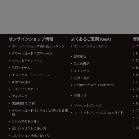
オンラインショップ情報
よくあるご質問 (Q&A)
音
オンラインショップ売れ筋ランキング
オンラインショッピング
ニ
タワーレコード全店チャート
N
配送単位
セール＆キャンペーン
T
注文の確認
注目アイテム
b
キャンセル
インフォメーションメール
in
交換・返品
新規会員登録
T
For International Customers
ショッピングカート
イ
お知らせ
マイページ
K
店舗取置き/予約
Mi
マーケットプレイス
タワーレコードオンラインが選ばれる理
フ
マーケットプレイスはじめてガイド
由
ソ
はじめてのお客様へ
音
欲しい物リストの使い方
コレクション機能の使い方