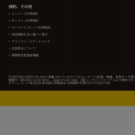
規約、その他
メンバーズ利用規約
オンライン利用規約
マーケットプレイス利用規約
特定商取引法に基づく表示
プライバシーステートメント
広告停止について
酒類販売管理者標識
TOWER RECORDS ONLINEに掲載されているすべてのコンテンツ(記事、画像、音声デ
情報の一部はRovi Corporation.、japan music data、(株)シーディージャーナルより提供
タワーレコード株式会社 東京都公安委員会 古物商許可 第302191605310号