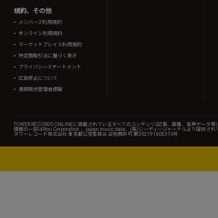
規約、その他
メンバーズ利用規約
オンライン利用規約
マーケットプレイス利用規約
特定商取引法に基づく表示
プライバシーステートメント
広告停止について
酒類販売管理者標識
TOWER RECORDS ONLINEに掲載されているすべてのコンテンツ(記事、画像、音声デ
情報の一部はRovi Corporation.、japan music data、(株)シーディージャーナルより提供
タワーレコード株式会社 東京都公安委員会 古物商許可 第302191605310号