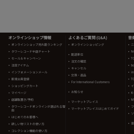
オンラインショップ情報
よくあるご質問 (Q&A)
音
オンラインショップ売れ筋ランキング
オンラインショッピング
ニ
タワーレコード全店チャート
N
配送単位
セール＆キャンペーン
T
注文の確認
注目アイテム
b
キャンセル
インフォメーションメール
in
交換・返品
新規会員登録
T
For International Customers
ショッピングカート
イ
お知らせ
マイページ
K
店舗取置き/予約
Mi
マーケットプレイス
タワーレコードオンラインが選ばれる理
フ
マーケットプレイスはじめてガイド
由
ソ
はじめてのお客様へ
音
欲しい物リストの使い方
コレクション機能の使い方