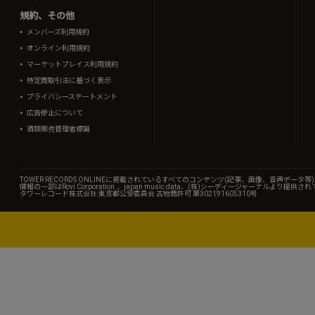
規約、その他
メンバーズ利用規約
オンライン利用規約
マーケットプレイス利用規約
特定商取引法に基づく表示
プライバシーステートメント
広告停止について
酒類販売管理者標識
TOWER RECORDS ONLINEに掲載されているすべてのコンテンツ(記事、画像、音声デ
情報の一部はRovi Corporation.、japan music data、(株)シーディージャーナルより提供
タワーレコード株式会社 東京都公安委員会 古物商許可 第302191605310号