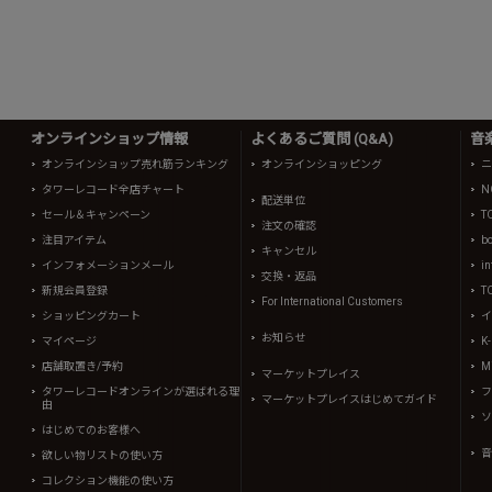
オンラインショップ情報
よくあるご質問 (Q&A)
音
オンラインショップ売れ筋ランキング
オンラインショッピング
ニ
タワーレコード全店チャート
N
配送単位
セール＆キャンペーン
T
注文の確認
注目アイテム
b
キャンセル
インフォメーションメール
in
交換・返品
新規会員登録
T
For International Customers
ショッピングカート
イ
お知らせ
マイページ
K
店舗取置き/予約
Mi
マーケットプレイス
タワーレコードオンラインが選ばれる理
フ
マーケットプレイスはじめてガイド
由
ソ
はじめてのお客様へ
音
欲しい物リストの使い方
コレクション機能の使い方