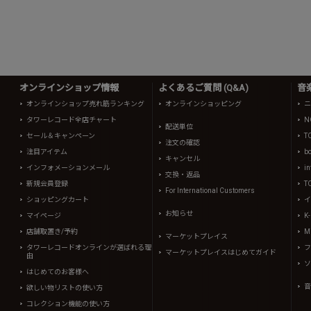
オンラインショップ情報
よくあるご質問 (Q&A)
音
オンラインショップ売れ筋ランキング
オンラインショッピング
ニ
タワーレコード全店チャート
N
配送単位
セール＆キャンペーン
T
注文の確認
注目アイテム
b
キャンセル
インフォメーションメール
in
交換・返品
新規会員登録
T
For International Customers
ショッピングカート
イ
お知らせ
マイページ
K
店舗取置き/予約
Mi
マーケットプレイス
タワーレコードオンラインが選ばれる理
フ
マーケットプレイスはじめてガイド
由
ソ
はじめてのお客様へ
音
欲しい物リストの使い方
コレクション機能の使い方