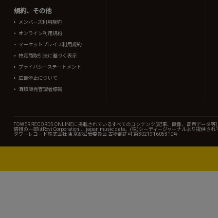
規約、その他
メンバーズ利用規約
オンライン利用規約
マーケットプレイス利用規約
特定商取引法に基づく表示
プライバシーステートメント
広告停止について
酒類販売管理者標識
TOWER RECORDS ONLINEに掲載されているすべてのコンテンツ(記事、画像、音声デ
情報の一部はRovi Corporation.、japan music data、(株)シーディージャーナルより提供
タワーレコード株式会社 東京都公安委員会 古物商許可 第302191605310号