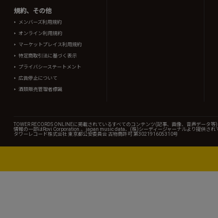
規約、その他
メンバーズ利用規約
オンライン利用規約
マーケットプレイス利用規約
特定商取引法に基づく表示
プライバシーステートメント
広告停止について
酒類販売管理者標識
TOWER RECORDS ONLINEに掲載されているすべてのコンテンツ(記事、画像、音声デ
情報の一部はRovi Corporation.、japan music data、(株)シーディージャーナルより提供
タワーレコード株式会社 東京都公安委員会 古物商許可 第302191605310号