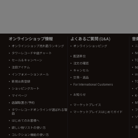
オンラインショップ情報
よくあるご質問 (Q&A)
音
オンラインショップ売れ筋ランキング
オンラインショッピング
ニ
タワーレコード全店チャート
N
配送単位
セール＆キャンペーン
T
注文の確認
注目アイテム
b
キャンセル
インフォメーションメール
in
交換・返品
新規会員登録
T
For International Customers
ショッピングカート
イ
お知らせ
マイページ
K
店舗取置き/予約
Mi
マーケットプレイス
タワーレコードオンラインが選ばれる理
フ
マーケットプレイスはじめてガイド
由
ソ
はじめてのお客様へ
音
欲しい物リストの使い方
コレクション機能の使い方