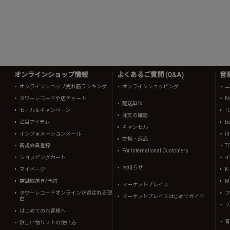
オンラインショップ情報
よくあるご質問 (Q&A)
音
オンラインショップ売れ筋ランキング
オンラインショッピング
ニ
タワーレコード全店チャート
N
配送単位
セール＆キャンペーン
T
注文の確認
注目アイテム
b
キャンセル
インフォメーションメール
in
交換・返品
新規会員登録
T
For International Customers
ショッピングカート
イ
お知らせ
マイページ
K
店舗取置き/予約
Mi
マーケットプレイス
タワーレコードオンラインが選ばれる理
フ
マーケットプレイスはじめてガイド
由
ソ
はじめてのお客様へ
音
欲しい物リストの使い方