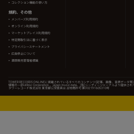
コレクション機能の使い方
規約、その他
メンバーズ利用規約
オンライン利用規約
マーケットプレイス利用規約
特定商取引法に基づく表示
プライバシーステートメント
広告停止について
酒類販売管理者標識
TOWER RECORDS ONLINEに掲載されているすべてのコンテンツ(記事、画像、音声デ
情報の一部はRovi Corporation.、japan music data、(株)シーディージャーナルより提供
タワーレコード株式会社 東京都公安委員会 古物商許可 第302191605310号