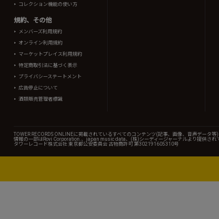
コレクション機能の使い方
規約、その他
メンバーズ利用規約
オンライン利用規約
マーケットプレイス利用規約
特定商取引法に基づく表示
プライバシーステートメント
広告停止について
酒類販売管理者標識
TOWER RECORDS ONLINEに掲載されているすべてのコンテンツ(記事、画像、音声デ
情報の一部はRovi Corporation.、japan music data、(株)シーディージャーナルより提供
タワーレコード株式会社 東京都公安委員会 古物商許可 第302191605310号