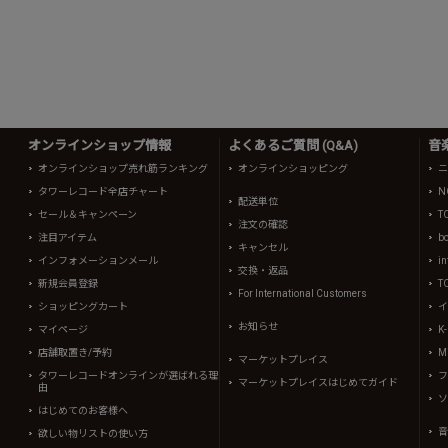
オンラインショップ情報
よくあるご質問 (Q&A)
音
オンラインショップ売れ筋ランキング
オンラインショッピング
ニ
タワーレコード全店チャート
N
配送単位
セール＆キャンペーン
T
注文の確認
注目アイテム
b
キャンセル
インフォメーションメール
in
交換・返品
新規会員登録
T
For International Customers
ショッピングカート
イ
お知らせ
マイページ
K
店舗取置き/予約
Mi
マーケットプレイス
タワーレコードオンラインが選ばれる理
フ
マーケットプレイスはじめてガイド
由
ソ
はじめてのお客様へ
音
欲しい物リストの使い方