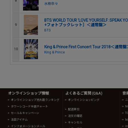
8
水樹奈々
BTS WORLD TOUR 'LOVE YOURSELF: SPEAK YO
+フォトブックレット］＜通常盤＞
9
BTS
King & Prince First Concert Tour 2018＜通常
10
King & Prince
オンラインショップ情報
よくあるご質問 (Q&A)
音
オンラインショップ売れ筋ランキング
オンラインショッピング
ニ
タワーレコード全店チャート
N
配送単位
セール＆キャンペーン
T
注文の確認
注目アイテム
b
キャンセル
インフォメーションメール
in