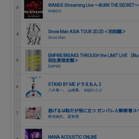
WANDS Streaming Live ～BURN THE SECRET～
3
WANDS
Snow Man ASIA TOUR 2D.2D.＜初回盤＞
4
Snow Man
EMPiRE BREAKS THROUGH the LiMiT LiVE ［
回生産限定盤＞
5
EMPiRE
STAND BY ME ドラえもん 2
6
八木竜一
、
山崎貴
、
水田わさび
逃げるは恥だが役に立つ ガンバレ人類!新春スペ
7
新垣結衣
、
星野源
NANA ACOUSTIC ONLINE