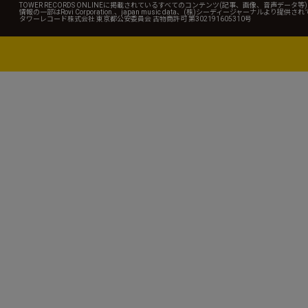
TOWER RECORDS ONLINEに掲載されているすべてのコンテンツ(記事、画像、音声デ
情報の一部はRovi Corporation.、japan music data、(株)シーディージャーナルより提供
タワーレコード株式会社 東京都公安委員会 古物商許可 第302191605310号