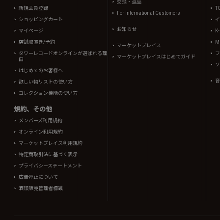
交換・返品
新規会員登録
T
For International Customers
ショッピングカート
イ
お知らせ
マイページ
K
店舗取置き/予約
Mi
マーケットプレイス
タワーレコードオンラインが選ばれる理
フ
マーケットプレイスはじめてガイド
由
ソ
はじめてのお客様へ
音
欲しい物リストの使い方
コレクション機能の使い方
規約、その他
メンバーズ利用規約
オンライン利用規約
マーケットプレイス利用規約
特定商取引法に基づく表示
プライバシーステートメント
広告停止について
酒類販売管理者標識