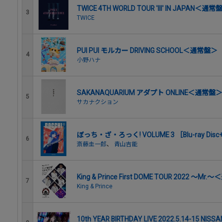
TWICE 4TH WORLD TOUR 'III' IN JAPAN＜通常
3
TWICE
PUI PUI モルカー DRIVING SCHOOL＜通常盤＞
4
小野ハナ
SAKANAQUARIUM アダプト ONLINE＜通常盤
5
サカナクション
ぼっち・ざ・ろっく! VOLUME 3 ［Blu-ray 
6
斎藤圭一郎
、
青山吉能
King & Prince First DOME TOUR 2022 ～M
7
King & Prince
10th YEAR BIRTHDAY LIVE 2022.5.14-15 NISS