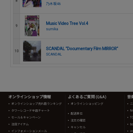
8
乃木坂46
Music Video Tree Vol.4
9
sumika
SCANDAL "Documentary Film MIRROR"
10
SCANDAL
オンラインショップ情報
よくあるご質問 (Q&A)
音
オンラインショップ売れ筋ランキング
オンラインショッピング
ニ
タワーレコード全店チャート
N
配送単位
セール＆キャンペーン
T
注文の確認
注目アイテム
b
キャンセル
インフォメーションメール
in