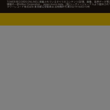
TOWER RECORDS ONLINEに掲載されているすべてのコンテンツ(記事、画像、音声デ
情報の一部はRovi Corporation.、japan music data、(株)シーディージャーナルより提供
タワーレコード株式会社 東京都公安委員会 古物商許可 第302191605310号