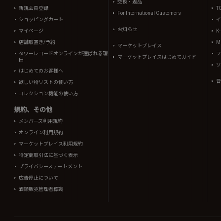
交換・返品
新規会員登録
T
For International Customers
ショッピングカート
イ
お知らせ
マイページ
K
店舗取置き/予約
Mi
マーケットプレイス
タワーレコードオンラインが選ばれる理
フ
マーケットプレイスはじめてガイド
由
ソ
はじめてのお客様へ
音
欲しい物リストの使い方
コレクション機能の使い方
規約、その他
メンバーズ利用規約
オンライン利用規約
マーケットプレイス利用規約
特定商取引法に基づく表示
プライバシーステートメント
広告停止について
酒類販売管理者標識