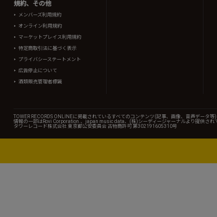
規約、その他
メンバーズ利用規約
オンライン利用規約
マーケットプレイス利用規約
特定商取引法に基づく表示
プライバシーステートメント
広告停止について
酒類販売管理者標識
TOWER RECORDS ONLINEに掲載されているすべてのコンテンツ(記事、画像、音声デ
情報の一部はRovi Corporation.、japan music data、(株)シーディージャーナルより提供
タワーレコード株式会社 東京都公安委員会 古物商許可 第302191605310号