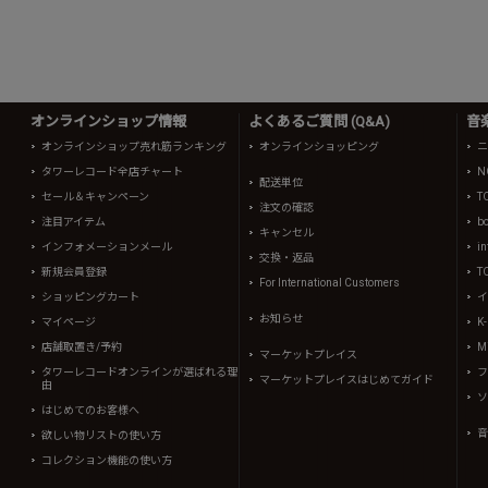
オンラインショップ情報
よくあるご質問 (Q&A)
音
オンラインショップ売れ筋ランキング
オンラインショッピング
ニ
タワーレコード全店チャート
N
配送単位
セール＆キャンペーン
T
注文の確認
注目アイテム
b
キャンセル
インフォメーションメール
in
交換・返品
新規会員登録
T
For International Customers
ショッピングカート
イ
お知らせ
マイページ
K
店舗取置き/予約
Mi
マーケットプレイス
タワーレコードオンラインが選ばれる理
フ
マーケットプレイスはじめてガイド
由
ソ
はじめてのお客様へ
音
欲しい物リストの使い方
コレクション機能の使い方