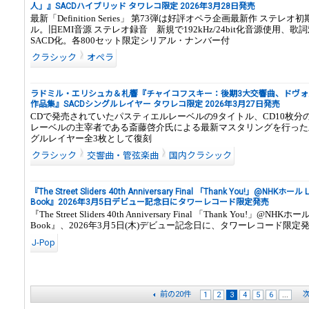
人」』SACDハイブリッド タワレコ限定 2026年3月28日発売
最新「Definition Series」 第73弾は好評オペラ企画最新作 ステレ
ル。旧EMI音源 ステレオ録音 新規で192kHz/24bit化音源使用、
SACD化。各800セット限定シリアル・ナンバー付
クラシック
オペラ
ラドミル・エリシュカ＆札響『チャイコフスキー：後期3大交響曲、ドヴォ
作品集』SACDシングルレイヤー タワレコ限定 2026年3月27日発売
CDで発売されていたパスティエルレーベルの9タイトル、CD10枚分の
レーベルの主宰者である斎藤啓介氏による最新マスタリングを行った上
グルレイヤー全3枚として復刻
クラシック
交響曲・管弦楽曲
国内クラシック
『The Street Sliders 40th Anniversary Final 「Thank You!」@NHKホール 
Book』2026年3月5日デビュー記念日にタワーレコード限定発売
『The Street Sliders 40th Anniversary Final 「Thank You!」@NHKホ
Book』、2026年3月5日(木)デビュー記念日に、タワーレコード限定
J-Pop
前の20件
次
1
2
3
4
5
6
...