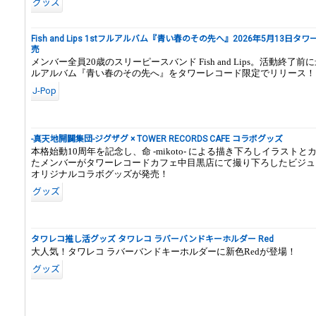
グッズ
Fish and Lips 1stフルアルバム『青い春のその先へ』2026年5月13日
売
メンバー全員20歳のスリーピースバンド Fish and Lips。活動終了
ルアルバム『青い春のその先へ』をタワーレコード限定でリリース！
J-Pop
-真天地開闢集団-ジグザグ × TOWER RECORDS CAFE コラボグッズ
本格始動10周年を記念し、命 -mikoto- による描き下ろしイラスト
たメンバーがタワーレコードカフェ中目黒店にて撮り下ろしたビジュ
オリジナルコラボグッズが発売！
グッズ
タワレコ推し活グッズ タワレコ ラバーバンドキーホルダー Red
大人気！タワレコ ラバーバンドキーホルダーに新色Redが登場！
グッズ