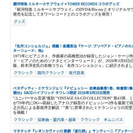
銀河特急 ミルキー☆サブウェイ × TOWER RECORDS コラボグッズ
『銀河特急 ミルキー☆サブウェイ』のDVD＆Blu-rayとオリジナル
発売を記念してタワーレコードとのコラボグッズを発売！
グッズ
「名作コンシェルジュ」掲載！高橋悠治『ケージ: プリペアド・ピアノのた
ターリュード、他』
1975年にピアニスト、作曲家の高橋悠治が録音したジョン・ケージ
ド・ピアノのためのソナタとインターリュード』が、2026年3月8日(
版、鈴木淳史氏の名物コラム「名作コンシェルジュ」に紹介されまし
クラシック
国内クラシック
現代音楽
ベネデッティ・ミケランジェリ『ドビュッシー: 前奏曲集第1巻、映像第1
領分』SACDハイブリッド タワレコ限定 2026年3月25日発売
"ユニバーサル音源"復刻 “VINTAGE SA-CD COLLECTION” 第43
が'70年代にDGへ収録したアナログ録音のドビュッシー2作を最新で
之介氏による新規序文解説「“美”に昇華されたミケランジェリの完
を掲載！
クラシック
協奏曲・室内楽・器楽
クラシック オムニバス
マタチッチ『レオンカヴァッロ:歌劇「道化師」』サンティーニ『プッチー