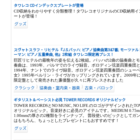
タワレコ CDインデックスプレートが登場
CD収納をわかりやすく分類整理！タワレコオリジナルのCD収納用イ
ートが登場！
グッズ
スヴャトスラフ・リヒテル『J.S.バッハ: ピアノ協奏曲第3&7番; モーツァルト:
ーマン: ピアノ五重奏曲, 他』2枚組 タワレコ限定再プレス！
巨匠リヒテルの最晩年の姿を伝える2枚組。バッハの2曲の協奏曲と
奏曲は、1993年、パルマでのライヴ録音。ボロディン弦楽四重奏団
1994年、ナントでのライヴ録音。ボロディン弦楽四重奏団のシュー
女》1995年ベルリン・ライヴがカップリングされています。2009年
限定盤として発売された廉価盤が久々に再プレスされました
クラシック
協奏曲・室内楽・器楽
古楽・バロック
ギタリスト＆ベーシスト必見 TOWER RECORDS オリジナルピック
TOWER RECORDSとNO MUSIC, NO LIFE.のロゴがデザインされたTO
オリジナルピック。音楽好きに必見のアイテムです。MEDIUM 0.75mm
1.00mmの厚さの2種類をラインナップ。 普段使いのピックとしてガ
はもちろん、ちょっとしたプレゼントにもおすすめです！
グッズ