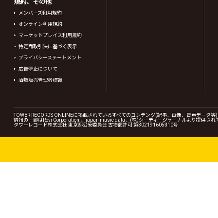
規約、その他
メンバーズ利用規約
オンライン利用規約
マーケットプレイス利用規約
特定商取引法に基づく表示
プライバシーステートメント
広告停止について
酒類販売管理者標識
TOWER RECORDS ONLINEに掲載されているすべてのコンテンツ(記事、画像、音声デ
情報の一部はRovi Corporation.、japan music data、(株)シーディージャーナルより提供
タワーレコード株式会社 東京都公安委員会 古物商許可 第302191605310号