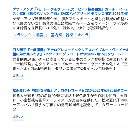
ゲザ・アンダ『バルトーク＆ブラームス：ピアノ協奏曲集』カール・ベーム
ス：歌劇《影のない女》全曲』SACDハイブリッド タワレコ限定 2026年4
ゲザ・アンダ没後50年企画、朋友フリッチャイと遺した世紀の名盤
び《影のない女》録音の頂点に君臨するベーム＆ウィーン・フィルの1
レオ録音を世界初SA-CD化！《影のない女》は歌詞対訳付！
クラシック
協奏曲・室内楽・器楽
オペラ
四人囃子『一触即発』アナログレコード＜クリアスカイブルー・ヴァイナ
盤に弟が乗ったよ』7inchアナログレコードが2026年7月15日タワーレコ
世界的再評価がさらに高まっている日本のロック黎明期に生まれた名
『一触即発』をクリアスカイブルー・カラー・ヴァイナル化！＆『空
乗ったよ』7inch初復刻！タワレコ限定で2タイトル同時発売！
J-Pop
松永夏代子『微少女宇宙』アナログレコード＆CDが2026年6月25日タワ
知る人ぞ知る“幻の名盤”が遂に復活！銀色夏生が全作詞を担当、玉
伸、小室哲哉ら豪華アーティストが楽曲を提供した、松永夏代子198
ーアルバム『微少女宇宙』の発売40周年を記念して、タワーレコード
発！
J-Pop