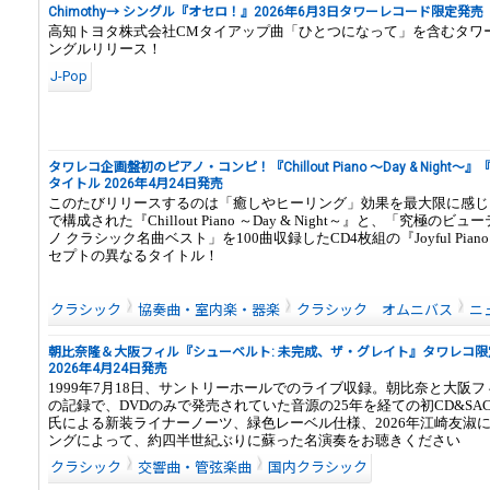
Chimothy→ シングル『オセロ！』2026年6月3日タワーレコード限定発売
高知トヨタ株式会社CMタイアップ曲「ひとつになって」を含むタワ
ングルリリース！
J-Pop
タワレコ企画盤初のピアノ・コンピ！『Chillout Piano ～Day & Night～』『Jo
タイトル 2026年4月24日発売
このたびリリースするのは「癒しやヒーリング」効果を最大限に感じ
で構成された『Chillout Piano ～Day & Night～』と、「究極の
ノ クラシック名曲ベスト」を100曲収録したCD4枚組の『Joyful Pia
セプトの異なるタイトル！
クラシック
協奏曲・室内楽・器楽
クラシック オムニバス
ニ
朝比奈隆＆大阪フィル『シューベルト: 未完成、ザ・グレイト』タワレコ限定 
2026年4月24日発売
1999年7月18日、サントリーホールでのライブ収録。朝比奈と大阪
の記録で、DVDのみで発売されていた音源の25年を経ての初CD&SA
氏による新装ライナーノーツ、緑色レーベル仕様、2026年江崎友淑
ングによって、約四半世紀ぶりに蘇った名演奏をお聴きください
クラシック
交響曲・管弦楽曲
国内クラシック