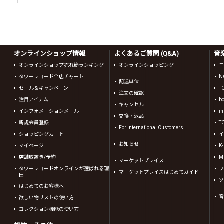
オンラインショップ情報
よくあるご質問 (Q&A)
音
オンラインショップ売れ筋ランキング
オンラインショッピング
ニ
タワーレコード全店チャート
N
配送単位
セール＆キャンペーン
T
注文の確認
注目アイテム
b
キャンセル
インフォメーションメール
in
交換・返品
新規会員登録
T
For International Customers
ショッピングカート
イ
お知らせ
マイページ
K
店舗取置き/予約
Mi
マーケットプレイス
タワーレコードオンラインが選ばれる理
フ
マーケットプレイスはじめてガイド
由
ソ
はじめてのお客様へ
音
欲しい物リストの使い方
コレクション機能の使い方