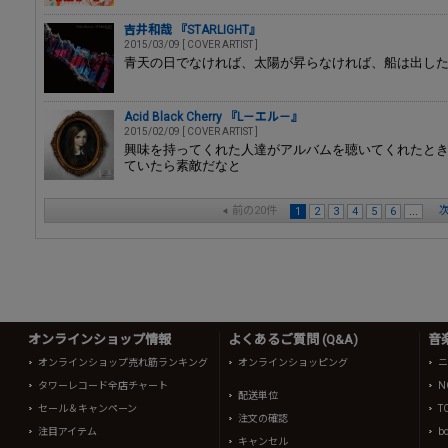
吉井和哉 『STARLIGHT』
2015/03/09 [ COVER ARTIST ]
青天の日でなければ、太陽が昇らなければ、船は出し
Acid Black Cherry 『L－エル－』
2015/02/09 [ COVER ARTIST ]
興味を持ってくれた人達がアルバムを聴いてくれたと
ていたら素敵だなと
前の20件
次
1
2
3
4
5
6
...
オンラインショップ情報
よくあるご質問 (Q&A)
音
オンラインショップ売れ筋ランキング
オンラインショッピング
ニ
タワーレコード全店チャート
N
配送単位
セール＆キャンペーン
T
注文の確認
注目アイテム
b
キャンセル