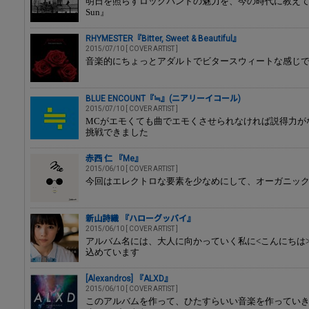
明日を照らすロックバンドの魅力を、今の時代に教えてくれる1st
Sun』
RHYMESTER『Bitter, Sweet & Beautiful』
2015/07/10 [ COVER ARTIST ]
音楽的にちょっとアダルトでビタースウィートな感じ
BLUE ENCOUNT『≒』(ニアリーイコール)
2015/07/10 [ COVER ARTIST ]
MCがエモくても曲でエモくさせられなければ説得力が
挑戦できました
赤西 仁 『Me』
2015/06/10 [ COVER ARTIST ]
今回はエレクトロな要素を少なめにして、オーガニッ
新山詩織 『ハローグッバイ』
2015/06/10 [ COVER ARTIST ]
アルバム名には、大人に向かっていく私に<こんにちは>
込めています
[Alexandros] 『ALXD』
2015/06/10 [ COVER ARTIST ]
このアルバムを作って、ひたすらいい音楽を作ってい