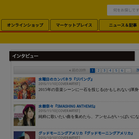
オンラインショップ
マーケットプレイス
ニュース＆記事
前の20件
次
1
2
3
4
5
6
...
水曜日のカンパネラ『ジパング』
2015/11/10 [ COVER ARTIST ]
2015年の音楽シーンに一石を投じる(かもしれない)渾身作
水樹奈々『SMASHING ANTHEMS』
2015/11/10 [ COVER ARTIST ]
純粋に歌いたい曲を集めたら、アンセムがいっぱいに
グッドモーニングアメリカ『グッドモーニングアメリカ』
2015/10/10 [ COVER ARTIST ]