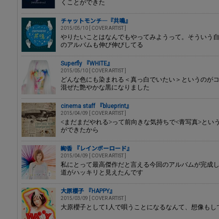
くことができた
チャットモンチ―『共鳴』
2015/05/10 [ COVER ARTIST ]
やりたいことはなんでもやってみようって。そういう
のアルバムも伸び伸びしてる
Superfly 『WHITE』
2015/05/10 [ COVER ARTIST ]
どんな色にも染まれる＜真っ白でいたい＞というのが
混ぜた艶やかな黒になりました
cinema staff 『blueprint』
2015/04/09 [ COVER ARTIST ]
<まだまだやれる>って前向きな気持ちで<青写真>とい
ができたから
絢香 『レインボーロード』
2015/04/09 [ COVER ARTIST ]
私にとって最高傑作だと言える今回のアルバムが完成
道がハッキリと見えたんです
大原櫻子 『HAPPY』
2015/03/09 [ COVER ARTIST ]
大原櫻子として1人で唄うことになるなんて、想像もし