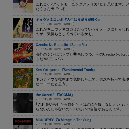
これこそ<グッドモーニングアメリカ>だと思います。
たくさん出ている
キュウソネコカミ『人生はまだまだ続く』
2015/10/10 [ COVER ARTIST ]
これがキュウソネコカミだっていうイメージにとらわれ
のが、気持ちとして出ているかも。
Czecho No Republic『Santa Fe』
2015/09/10 [ COVER ARTIST ]
海外のシンセポップと共鳴しつつ、今のCzecho No Re
った3rdアルバム
Ken Yokoyama 『Sentimental Trash』
2015/09/10 [ COVER ARTIST ]
ネガティブな批判まで覚悟した上で、信念を持って表
ヒーローだと思う。
the GazettE 『DOGMA』
2015/08/10 [ COVER ARTIST ]
｢これをやらせたら自分たちは誰にも負けないというか
らないんじゃないの？>ぐらいの自信があるんです。
MONOEYES『A Mirage In The Sun』
2015/08/10 [ COVER ARTIST ]