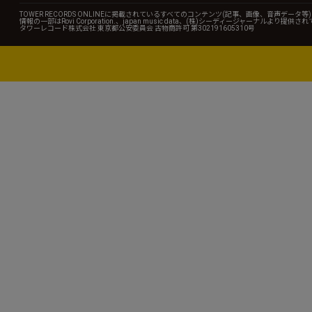
TOWER RECORDS ONLINEに掲載されているすべてのコンテンツ(記事、画像、音声デ
情報の一部はRovi Corporation.、japan music data、(株)シーディージャーナルより提供
タワーレコード株式会社 東京都公安委員会 古物商許可 第302191605310号