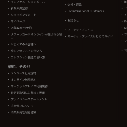
インフォメーションメール
in
交換・返品
新規会員登録
T
For International Customers
ショッピングカート
イ
お知らせ
マイページ
K
店舗取置き/予約
Mi
マーケットプレイス
タワーレコードオンラインが選ばれる理
フ
マーケットプレイスはじめてガイド
由
ソ
はじめてのお客様へ
音
欲しい物リストの使い方
コレクション機能の使い方
規約、その他
メンバーズ利用規約
オンライン利用規約
マーケットプレイス利用規約
特定商取引法に基づく表示
プライバシーステートメント
広告停止について
酒類販売管理者標識