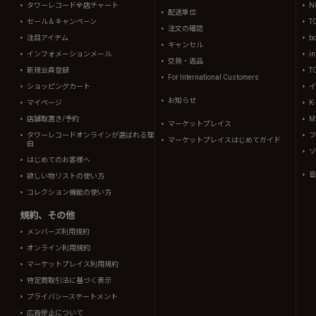
タワーレコード全店チャート
N
配送単位
セール＆キャンペーン
T
注文の確認
注目アイテム
b
キャンセル
インフォメーションメール
in
交換・返品
新規会員登録
T
For International Customers
ショッピングカート
イ
お知らせ
マイページ
K
店舗取置き/予約
Mi
マーケットプレイス
タワーレコードオンラインが選ばれる理
フ
マーケットプレイスはじめてガイド
由
ソ
はじめてのお客様へ
音
欲しい物リストの使い方
コレクション機能の使い方
規約、その他
メンバーズ利用規約
オンライン利用規約
マーケットプレイス利用規約
特定商取引法に基づく表示
プライバシーステートメント
広告停止について