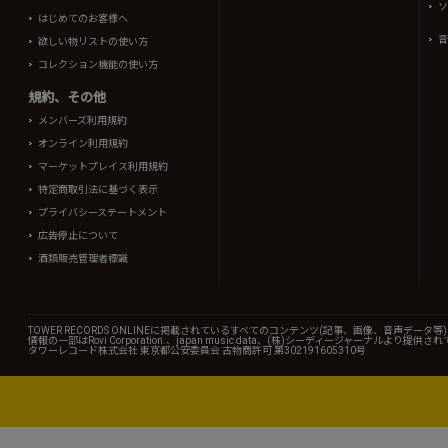
ソ
はじめてのお客様へ
音
欲しい物リストの使い方
コレクション機能の使い方
規約、その他
メンバーズ利用規約
オンライン利用規約
マーケットプレイス利用規約
特定商取引法に基づく表示
プライバシーステートメント
広告停止について
酒類販売管理者標識
TOWER RECORDS ONLINEに掲載されているすべてのコンテンツ(記事、画像、音声デ
情報の一部はRovi Corporation.、japan music data、(株)シーディージャーナルより提供
タワーレコード株式会社 東京都公安委員会 古物商許可 第302191605310号