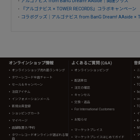
アルゴナビス from BanG Dream! AAside｜関連グッズ
『アルゴナビス × TOWER RECORDS』コラボキャンペーン
コラボグッズ｜アルゴナビス from BanG Dream! AAside × T
オンラインショップ情報
よくあるご質問 (Q&A)
音
オンラインショップ売れ筋ランキング
オンラインショッピング
ニ
タワーレコード全店チャート
N
配送単位
セール＆キャンペーン
T
注文の確認
注目アイテム
b
キャンセル
インフォメーションメール
in
交換・返品
新規会員登録
T
For International Customers
ショッピングカート
イ
お知らせ
マイページ
K
店舗取置き/予約
Mi
マーケットプレイス
タワーレコードオンラインが選ばれる理
フ
マーケットプレイスはじめてガイド
由