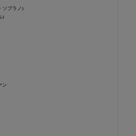
・ソプラノ)
)
ヤン