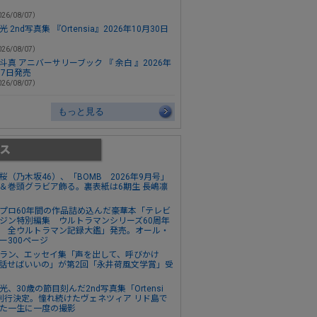
26/08/07）
 2nd写真集 『Ortensia』2026年10月30日
26/08/07）
斗真 アニバーサリーブック 『 余白 』2026年
月7日発売
26/08/07）
もっと見る
桜（乃木坂46）、「BOMB 2026年9月号」
＆巻頭グラビア飾る。裏表紙は6期生 長嶋凛
プロ60年間の作品詰め込んだ豪華本「テレビ
ジン特別編集 ウルトラマンシリーズ60周年
 全ウルトラマン記録大鑑」発売。オール・
ー300ページ
ラン、エッセイ集「声を出して、呼びかけ
話せばいいの」が第2回「永井荷風文学賞」受
光、30歳の節目刻んだ2nd写真集「Ortensi
刊行決定。憧れ続けたヴェネツィア リド島で
た一生に一度の撮影