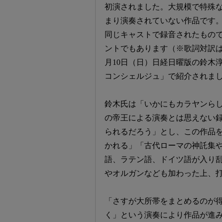
初演されました。大規模で特殊
まり演奏されていない作品です。
同じキャストで録音されたもの
ントでもあります（※歌詞対訳は付
月10日（日）日経日曜版の鈴木
コンシェルジュ」で紹介されま
鈴木氏は「いかにもカラヤンら
の帝王による演奏とは思えない
られるだろう」とし、この作品
かれる」「古代ローマの神託集
語、ラテン語、ドイツ語が入り
やオルガンなども加わった上、打
「さすが大所帯をまとめるのが
く」という演奏により作品が進