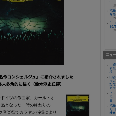
中
（20
椛島光
発売
（20
生田
10
（20
川﨑
表紙
桜
曜版「名作コンシェルジュ」に紹介されました
円谷
マガ
終末多角的に描く（鈴木淳史氏評）
記念
カラ
イ・
て、
なドイツの作曲家、カール・オ
賞
劇作品となった「時の終わりの
椛島
a」
ルク音楽祭でカラヤン指揮により
叶え