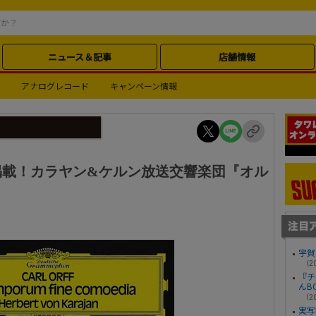
ニュース＆記事
店舗情報
アナログレコード
キャンペーン情報
掲載！カラヤン&ケルン放送交響楽団『オル
宇賀
（20
『チ
んB
（20
実写