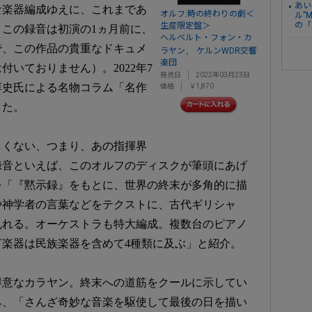
あい
な楽器編成ゆえに、これまであ
オルフ:時の終わりの劇＜
ル”
の「
生産限定盤＞
この録音は初演の1ヵ月前に、
ヘルベルト・フォン・カ
で、この作品の貴重なドキュメ
、
ラヤン
ケルンWDR交響
楽団
いておりません）。2022年7
発売日
2022年03月23日
淳史氏による名物コラム「名作
価格
￥1,870
した。
しくない、つまり、あの指揮界
録音といえば、このオルフのディスクが筆頭にあげ
を「『黙示録』をもとに、世界の終末が多角的に描
や神学者の言葉などをテクストに、古代ギリシャ
乱れる。オーケストラも特大編成。複数台のピアノ
楽器は民族楽器を含めて4種類に及ぶ」と紹介。
得意なカラヤン。終末への道筋をクールに示してい
み、「さんざ奇妙な音楽を駆使して最後の日を描い