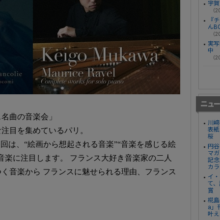
宇賀
（20
『チ
んB
（20
実写
中
（20
ス名曲の音楽会」
川﨑
表紙
な注目を集めているパリ。
桜
今回は、“絵画から想起される音楽”“音楽を感じる絵
円谷
マガ
音楽に注目します。 フランス大好き音楽家の二人
記念
カラ
く音楽から フランスに魅せられる理由、フランス
イ・
て、
賞
椛島
a」
叶え