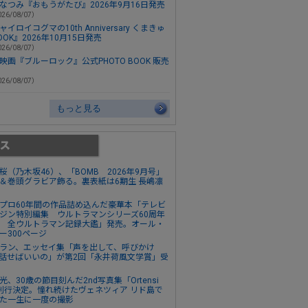
なつみ『おもうがたび』2026年9月16日発売
26/08/07）
ャイロイコグマの10th Anniversary くまきゅ
OOK』2026年10月15日発売
26/08/07）
映画『ブルーロック』公式PHOTO BOOK 販売
26/08/07）
もっと見る
桜（乃木坂46）、「BOMB 2026年9月号」
＆巻頭グラビア飾る。裏表紙は6期生 長嶋凛
プロ60年間の作品詰め込んだ豪華本「テレビ
ジン特別編集 ウルトラマンシリーズ60周年
 全ウルトラマン記録大鑑」発売。オール・
ー300ページ
ラン、エッセイ集「声を出して、呼びかけ
話せばいいの」が第2回「永井荷風文学賞」受
光、30歳の節目刻んだ2nd写真集「Ortensi
刊行決定。憧れ続けたヴェネツィア リド島で
た一生に一度の撮影