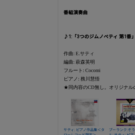
番組演奏曲
♪1:「3つのジムノペティ 第1番
作曲: E.サティ
編曲: 萩森英明
フルート: Cocomi
ピアノ: 務川慧悟
★同内容のCD無し。オリジナル
サティ: ピアノ作品集＜タ
プーランク:ぞ