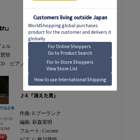
戯れ」
ヴェル
川慧悟
CD ピアノ:務川慧悟
♪4:「消えた男」
ノ作品全集
作曲: F.プーランク
11月30日
編曲: 萩森英明
00
3,740
フルート: Cocomi
ピアノ: 務川慧悟