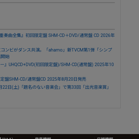
奏曲全集』初回限定盤 SHM-CD＋DVD/通常盤 CD 2026年
友コンビがダンス共演。「ahamo」新TVCM第1弾「シンプ
送開始
QCD+DVD(初回限定盤)/SHM-CD(通常盤) 2025年10
a』限定盤SHM-CD/通常盤CD 2025年8月20日発売
22日(土)「題名のない音楽会」で第33回「出光音楽賞」