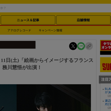
ニュース＆記事
店舗情報
アナログレコード
キャンペーン情報
11日(土)「絵画からイメージするフランス
i、務川慧悟が出演！
BL
が決
（20
渡辺
月2
（20