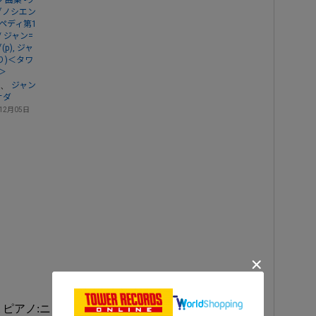
ノ曲集 -ヴ
グノシエン
ノペディ第1
) / ジャン=
p), ジャ
り)＜タワ
＞
、
ジャン
サダ
12月05日
i ピアノ:ニュウニュウ