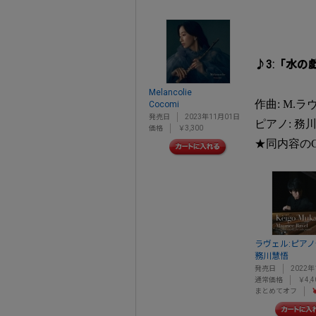
♪3:「水の
Melancolie
作曲: M.ラ
Cocomi
発売日
2023年11月01日
ピアノ: 務
価格
￥3,300
★同内容の
ラヴェル:ピア
務川慧悟
発売日
2022年
通常価格
￥4,4
まとめてオフ
￥