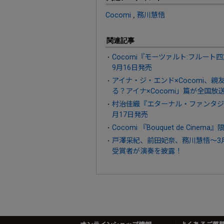
Cocomi
,
務川慧悟
関連記事
Cocomi『モーツァルト:フルート四重
9月16日発売
アイナ・ジ・エンド×Cocomi、親
る？アイナ×Cocomi」篇が全国放
村治佳織『エターナル・ファンタジー』UH
月17日発売
Cocomi 『Bouquet de Cinem
戸澤采紀、前田妃奈、務川慧悟～3月
受賞者が演奏を披露！