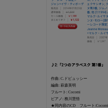
ワーレコード限定＞
ル; サティ: ピア
ジャン=イヴ・ティボーデ
ェクサシオン, 
ヌ第3番, ジム
発売日
2014年07月23日
番; 他 (7/1994
通常価格
￥1,320
セール価格
￥1,188
マルク･ルイサダ(
まとめてオフ
￥1,122
ンヌ･モロー(語
ーレコード限定
Jeanne Moreau
=マルク・ルイ
発売日
2007年
価格
￥1,047
♪2:「2つのアラベスク 第1番」
作曲: C.ドビュッシー
編曲: 萩森英明
フルート: Cocomi
ピアノ: 務川慧悟
★同内容のCD フルート:Cocom