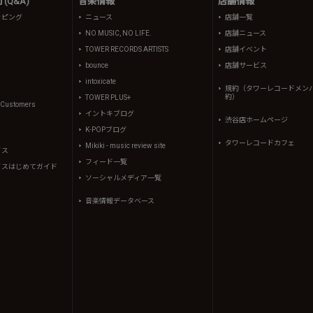
(Q&A)
音楽情報
店舗情報
ッピング
ニュース
店舗一覧
NO MUSIC, NO LIFE.
店舗ニュース
TOWER RECORDS ARTISTS
店舗イベント
bounce
店舗サービス
intoxicate
規約（タワーレコードメン
約）
TOWER PLUS+
l Customers
イントキブログ
渋谷店ホームページ
K-POPブログ
タワーレコードカフェ
Mikiki - music review site
イス
フィード一覧
イスはじめてガイド
ソーシャルメディア一覧
音楽情報データベース