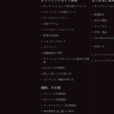
オンラインショップ情報
よくあるご質問 
オンラインショップ売れ筋ランキング
オンラインショ
タワーレコード全店チャート
配送単位
セール＆キャンペーン
注文の確認
注目アイテム
キャンセル
インフォメーションメール
交換・返品
新規会員登録
For Internationa
ショッピングカート
お知らせ
マイページ
店舗取置き/予約
マーケットプレ
タワーレコードオンラインが選ばれる理
マーケットプレ
由
はじめてのお客様へ
欲しい物リストの使い方
コレクション機能の使い方
規約、その他
メンバーズ利用規約
オンライン利用規約
マーケットプレイス利用規約
特定商取引法に基づく表示