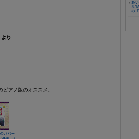
あい
ル”
の「
」より
のピアノ版のオススメ。
うのババー