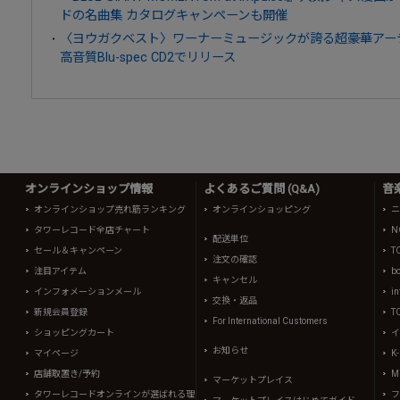
ドの名曲集 カタログキャンペーンも開催
〈ヨウガクベスト〉ワーナーミュージックが誇る超豪華アー
高音質Blu-spec CD2でリリース
オンラインショップ情報
よくあるご質問 (Q&A)
音
オンラインショップ売れ筋ランキング
オンラインショッピング
ニ
タワーレコード全店チャート
N
配送単位
セール＆キャンペーン
T
注文の確認
注目アイテム
b
キャンセル
インフォメーションメール
in
交換・返品
新規会員登録
T
For International Customers
ショッピングカート
イ
お知らせ
マイページ
K
店舗取置き/予約
Mi
マーケットプレイス
タワーレコードオンラインが選ばれる理
フ