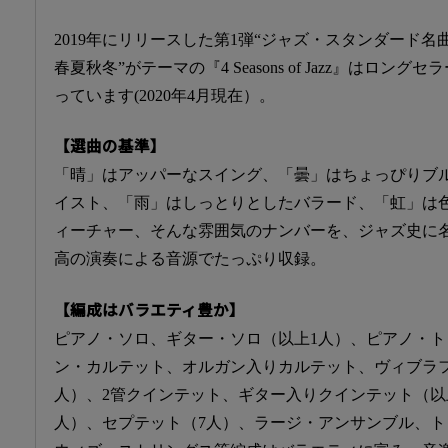
2019年にリリースした第1弾“ジャズ・スタンダード名
春夏秋冬”がテーマの『4 Seasons of Jazz』はロング
っています(2020年4月現在）。
【選曲の基準】
「晴」はアッパーなスイング、「曇」はちょっぴりブ
イスト、「雨」はしっとりとしたバラード、「虹」は
ィーチャー、そんな雰囲気のナンバーを、ジャズ史に
高の演奏による音源でたっぷり収録。
【編成はバラエティ豊か】
ピアノ・ソロ、ギター・ソロ（以上1人）、ピアノ・ト
ン・カルテット、オルガン入りカルテット、ヴィブラ
人）、2管クインテット、ギター入りクインテット（以
人）、セプテット（7人）、ラージ・アンサンブル、