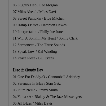
06.Slightly Hep / Lee Morgan
07.Miles Ahead / Miles Davis
08.Sweet Pumpkin / Blue Mitchell
09.Hamp's Blues / Hampton Hawes
10.Interpretation / Philly Joe Jones
11.With A Song In My Heart / Sonny Clark
12.Sermonette / The Three Sounds
13.Speak Low / Kai Winding
14.Peace Piece / Bill Evans
Disc 2: Cloudy Day
01.One For Daddy-O / Cannonball Adderley
02.Serenade In Blue / Stan Getz
03.Plum Nellie / Jimmy Smith
04.Yama / Art Blakey & The Jazz Messengers
05.All Blues / Miles Davis