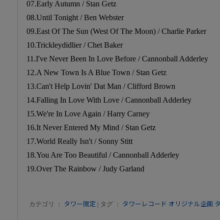
07.Early Autumn / Stan Getz
08.Until Tonight / Ben Webster
09.East Of The Sun (West Of The Moon) / Charlie Parker
10.Trickleydidlier / Chet Baker
11.I've Never Been In Love Before / Cannonball Adderley
12.A New Town Is A Blue Town / Stan Getz
13.Can't Help Lovin' Dat Man / Clifford Brown
14.Falling In Love With Love / Cannonball Adderley
15.We're In Love Again / Harry Carney
16.It Never Entered My Mind / Stan Getz
17.World Really Isn't / Sonny Stitt
18.You Are Too Beautiful / Cannonball Adderley
19.Over The Rainbow / Judy Garland
カテゴリ ：
タワー限定
| タグ ：
タワーレコード オリジナル企画