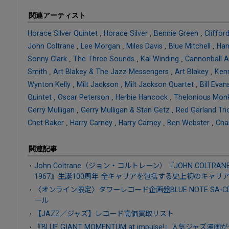
関連アーティスト
Horace Silver Quintet
,
Horace Silver
,
Bennie Green
,
Cliffor
John Coltrane
,
Lee Morgan
,
Miles Davis
,
Blue Mitchell
,
Ha
Sonny Clark
,
The Three Sounds
,
Kai Winding
,
Cannonball A
Smith
,
Art Blakey & The Jazz Messengers
,
Art Blakey
,
Kenn
Wynton Kelly
,
Milt Jackson
,
Milt Jackson Quartet
,
Bill Evan
Quintet
,
Oscar Peterson
,
Herbie Hancock
,
Thelonious Mon
Gerry Mulligan
,
Gerry Mulligan & Stan Getz
,
Red Garland Tri
Chet Baker
,
Harry Carney
,
Harry Carney
,
Ben Webster
,
Char
関連記事
John Coltrane（ジョン・コルトレーン）『JOHN COLTRANE 100
1967』生誕100周年 全キャリアを包括する史上初のキャ
〈オンライン限定〉タワーレコード企画盤BLUE NOTE SA-CD HYB
ール
【JAZZ／ジャズ】レコード高価買取リスト
『BLUE GIANT MOMENTUM at impulse!』人気ジ