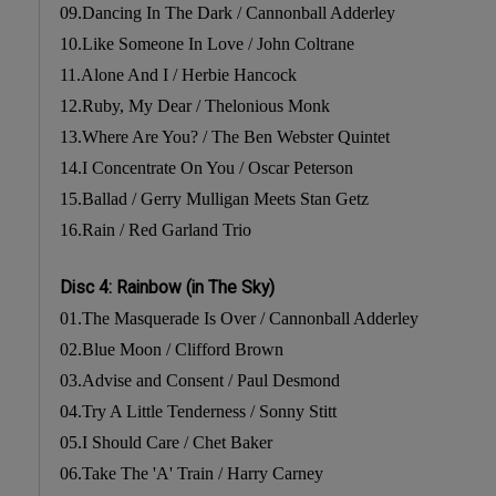
09.Dancing In The Dark / Cannonball Adderley
10.Like Someone In Love / John Coltrane
11.Alone And I / Herbie Hancock
12.Ruby, My Dear / Thelonious Monk
13.Where Are You? / The Ben Webster Quintet
14.I Concentrate On You / Oscar Peterson
15.Ballad / Gerry Mulligan Meets Stan Getz
16.Rain / Red Garland Trio
Disc 4: Rainbow (in The Sky)
01.The Masquerade Is Over / Cannonball Adderley
02.Blue Moon / Clifford Brown
03.Advise and Consent / Paul Desmond
04.Try A Little Tenderness / Sonny Stitt
05.I Should Care / Chet Baker
06.Take The 'A' Train / Harry Carney