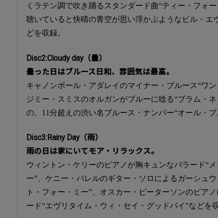
くラテン調で吹き踊るスタンダード曲“ティー・フォー
聴いていると快晴の青空が思い浮かぶようなビル・エヴ
どを収録。
Disc2:Cloudy day（曇）
曇った日はブルース日和、雰囲気は最高。
キャノンボール・アダレイのマイナー・ブルース“ワン
ジミー・スミスのオルガンがブルーに唸る“ブラム・ネ
の、11分超えの渋い名ブルース・ナンバー“オール・ブ
Disc3:Rainy Day（雨）
雨の日は家にいてモア・リラックス。
ウィントン・ケリーのピアノが胸キュンなバラード“メ
ー”、ケニー・バレルのギター・ソロによるガーシュウ
ト・フォー・ミー”、オスカー・ピーターソンのピア
ード“エヴリタイム・ウィ・セイ・グッドバイ”などを