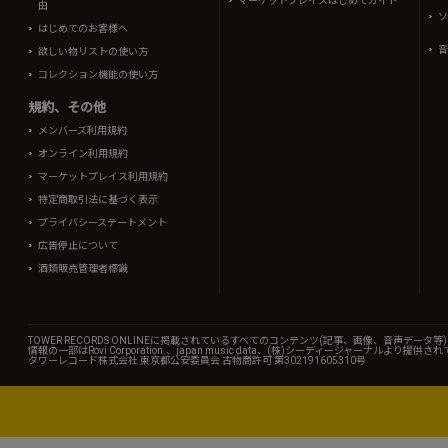
マーケットプレイスはじめてガイド
由
ソ
はじめてのお客様へ
音
欲しい物リストの使い方
コレクション機能の使い方
規約、その他
メンバーズ利用規約
オンライン利用規約
マーケットプレイス利用規約
特定商取引法に基づく表示
プライバシーステートメント
広告停止について
酒類販売管理者標識
TOWER RECORDS ONLINEに掲載されているすべてのコンテンツ(記事、画像、音声デ
情報の一部はRovi Corporation.、japan music data、(株)シーディージャーナルより提供
タワーレコード株式会社 東京都公安委員会 古物商許可 第302191605310号