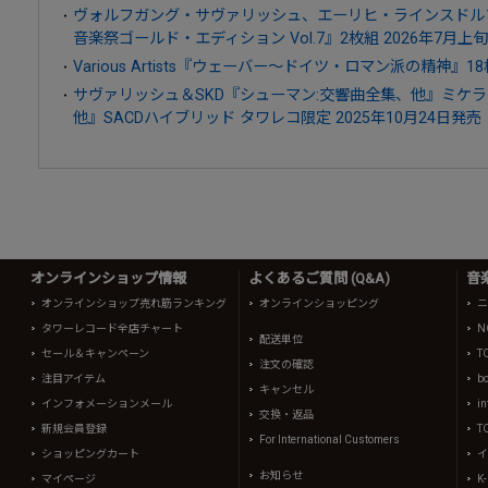
ヴォルフガング・サヴァリッシュ、エーリヒ・ラインスドル
音楽祭ゴールド・エディション Vol.7』2枚組 2026年7月上
Various Artists『ウェーバー～ドイツ・ロマン派の精神』18
サヴァリッシュ＆SKD『シューマン:交響曲全集、他』ミケ
他』SACDハイブリッド タワレコ限定 2025年10月24日発売
オンラインショップ情報
よくあるご質問 (Q&A)
音
オンラインショップ売れ筋ランキング
オンラインショッピング
ニ
タワーレコード全店チャート
N
配送単位
セール＆キャンペーン
T
注文の確認
注目アイテム
b
キャンセル
インフォメーションメール
in
交換・返品
新規会員登録
T
For International Customers
ショッピングカート
イ
お知らせ
マイページ
K