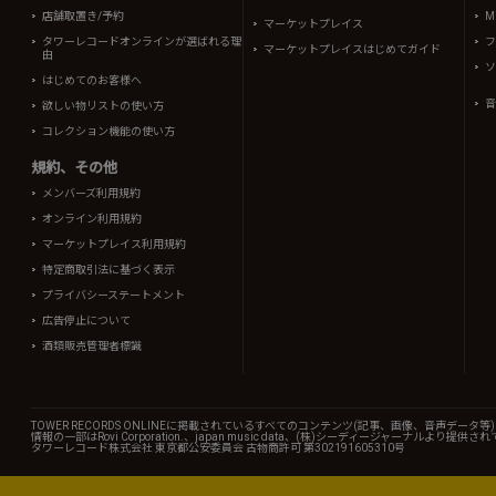
店舗取置き/予約
Mi
マーケットプレイス
タワーレコードオンラインが選ばれる理
フ
マーケットプレイスはじめてガイド
由
ソ
はじめてのお客様へ
音
欲しい物リストの使い方
コレクション機能の使い方
規約、その他
メンバーズ利用規約
オンライン利用規約
マーケットプレイス利用規約
特定商取引法に基づく表示
プライバシーステートメント
広告停止について
酒類販売管理者標識
TOWER RECORDS ONLINEに掲載されているすべてのコンテンツ(記事、画像、音声デ
情報の一部はRovi Corporation.、japan music data、(株)シーディージャーナルより提供
タワーレコード株式会社 東京都公安委員会 古物商許可 第302191605310号