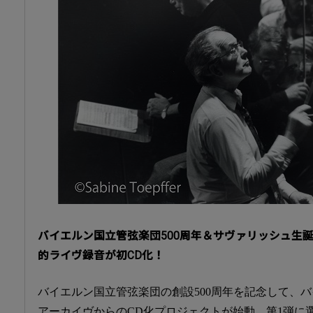
バイエルン国立管弦楽団500周年＆サヴァリッシュ生誕
的ライヴ録音が初CD化！
バイエルン国立管弦楽団の創設500周年を記念して、
アーカイヴからのCD化プロジェクトが始動。第1弾に選ば