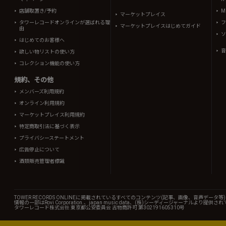
店舗取置き/予約
Mi
マーケットプレイス
タワーレコードオンラインが選ばれる理
フ
マーケットプレイスはじめてガイド
由
ソ
はじめてのお客様へ
音
欲しい物リストの使い方
コレクション機能の使い方
規約、その他
メンバーズ利用規約
オンライン利用規約
マーケットプレイス利用規約
特定商取引法に基づく表示
プライバシーステートメント
広告停止について
酒類販売管理者標識
TOWER RECORDS ONLINEに掲載されているすべてのコンテンツ(記事、画像、音声デ
情報の一部はRovi Corporation.、japan music data、(株)シーディージャーナルより提供
タワーレコード株式会社 東京都公安委員会 古物商許可 第302191605310号