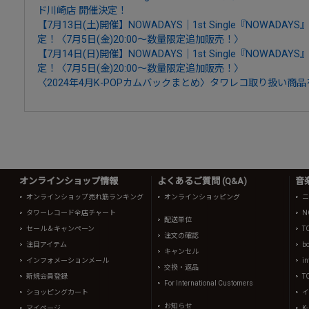
ド川崎店 開催決定！
【7月13日(土)開催】NOWADAYS｜1st Single『NOWAD
定！〈7月5日(金)20:00～数量限定追加販売！〉
【7月14日(日)開催】NOWADAYS｜1st Single『NOWAD
定！〈7月5日(金)20:00～数量限定追加販売！〉
〈2024年4月K-POPカムバックまとめ〉タワレコ取り扱い商
オンラインショップ情報
よくあるご質問 (Q&A)
音
オンラインショップ売れ筋ランキング
オンラインショッピング
ニ
タワーレコード全店チャート
N
配送単位
セール＆キャンペーン
T
注文の確認
注目アイテム
b
キャンセル
インフォメーションメール
in
交換・返品
新規会員登録
T
For International Customers
ショッピングカート
イ
お知らせ
マイページ
K