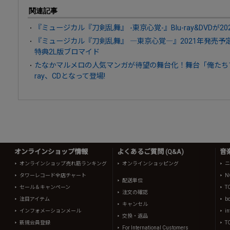
関連記事
『ミュージカル『刀剣乱舞』 -東京心覚-』Blu-ray&DVDが2
『ミュージカル『刀剣乱舞』 ―東京心覚―』2021年発売予
特典2L版ブロマイド
たなかマルメロの人気マンガが待望の舞台化！舞台「俺たちマジ
ray、CDとなって登場!
オンラインショップ情報
よくあるご質問 (Q&A)
音
オンラインショップ売れ筋ランキング
オンラインショッピング
ニ
タワーレコード全店チャート
N
配送単位
セール＆キャンペーン
T
注文の確認
注目アイテム
b
キャンセル
インフォメーションメール
in
交換・返品
新規会員登録
T
For International Customers