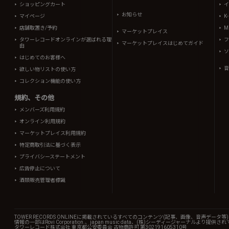
ショッピングカート
イ
お知らせ
マイページ
K
店舗取置き/予約
Mi
マーケットプレイス
タワーレコードオンラインが選ばれる理
フ
マーケットプレイスはじめてガイド
由
ソ
はじめてのお客様へ
音
欲しい物リストの使い方
コレクション機能の使い方
規約、その他
メンバーズ利用規約
オンライン利用規約
マーケットプレイス利用規約
特定商取引法に基づく表示
プライバシーステートメント
広告停止について
酒類販売管理者標識
TOWER RECORDS ONLINEに掲載されているすべてのコンテンツ(記事、画像、音声デ
情報の一部はRovi Corporation.、japan music data、(株)シーディージャーナルより提供
タワーレコード株式会社 東京都公安委員会 古物商許可 第302191605310号