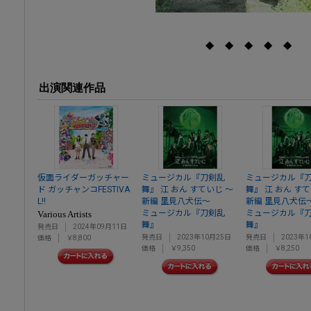
◆ ◆ ◆ ◆ ◆
出演関連作品
仮面ライダーガッチャー
ミュージカル『刀剣乱
ミュージカル『
ド ガッチャンコFESTIVA
舞』 江 おん すていじ ～
舞』 江 おん す
L!!
新編 里見八犬伝～
新編 里見八犬伝
ミュージカル『刀剣乱
ミュージカル『
Various Artists
舞』
舞』
発売日
2024年09月11日
発売日
2023年10月25日
発売日
2023年1
価格
￥8,800
価格
￥9,350
価格
￥8,250