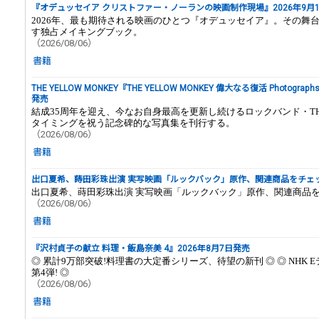
『オデュッセイア クリストファー・ノーランの映画制作現場』2026年9月
2026年、最も期待される映画のひとつ『オデュッセイア』。その舞
す独占メイキングブック。
（2026/08/06）
書籍
THE YELLOW MONKEY『THE YELLOW MONKEY 偉大なる復活 Photographs
発売
結成35周年を迎え、今なお自身最高を更新し続けるロックバンド・THE Y
タイミングを祝う記念碑的な写真集を刊行する。
（2026/08/06）
書籍
出口夏希、蒔田彩珠出演 実写映画「ルックバック」原作、関連商品をチェ
出口夏希、蒔田彩珠出演 実写映画「ルックバック」原作、関連商品
（2026/08/06）
書籍
『沢村貞子の献立 料理・飯島奈美 4』2026年8月7日発売
◎ 累計9万部突破!料理書の大定番シリーズ、待望の新刊 ◎ ◎ NHK 
第4弾! ◎
（2026/08/06）
書籍