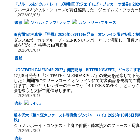
『ブルース&ソウル・レコーズ特別冊子:ジェイムズ・ブッカーの世界』2026
ブルース&ソウル・レコーズが責任編集した、ジェイムズ・ブッカー
（2026/08/05）
書籍
ソウル/クラブ/ラップ
カントリー/ブルース
雨宮翔1st写真集 『翔想』2026年08月10日発売 オンライン限定特典：
ダンス&ボーカルグループ・GENICのメンバーとして活躍し、俳優と
歳を記念した待望の1st写真集!
（2026/08/04）
書籍
『OCTPATH CALENDAR 2027』発売記念「BITTERとSWEET、ど
12月8日発売！『OCTPATH CALENDAR 2027』の発売を記念
した！期間内にタワーレコード オンラインにて対象商品を先着でご
けます。2027年カレンダーのテーマが「BITTER＆SWEET」と
会を東京と大阪で開催致します。
（2026/08/04）
書籍
J-Pop
藤本洸大『藤本洸大ファースト写真集 ジンジャーハイ』2026年10月6日発
枚」
ジュノンボーイ・コンテスト出身の俳優・藤本洸大のファースト写真
（2026/07/30）
書籍