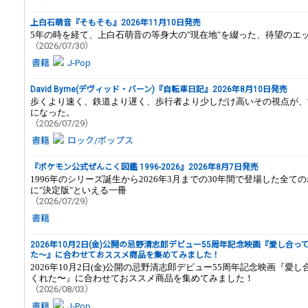
上白石萌音『そもそも』2026年11月10日発売
5年の時を経て、上白石萌音の等身大の"現在地"を綴った、待望のエッ
（2026/07/30）
書籍
J-Pop
David Byrne(デヴィッド・バーン)『自転車日記』2026年8月10日発売
歩くより速く、鉄道より遅く、歩行者より少しだけ高いその視点が、
になった。
（2026/07/29）
書籍
ロック/ポップス
『ポケモン公式ぜんこく図鑑 1996-2026』2026年8月7日発売
1996年のシリーズ誕生から2026年3月までの30年間で登場した全
に"決定版"といえる一冊
（2026/07/29）
書籍
2026年10月2日(金)公開の忌野清志郎デビュー55周年記念映画『愛し合
た〜』に合わせておススメ商品を集めてみました！
2026年10月2日(金)公開の忌野清志郎デビュー55周年記念映画『愛
くれた〜』に合わせておススメ商品を集めてみました！
（2026/08/03）
書籍
J-Pop