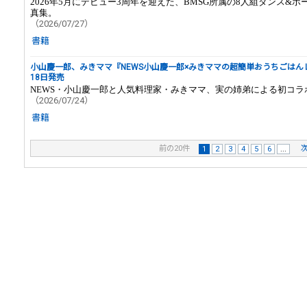
2026年5月にデビュー3周年を迎えた、BMSG所属の8人組ダンス&ボー
真集。
（2026/07/27）
書籍
小山慶一郎、みきママ『NEWS小山慶一郎×みきママの超簡単おうちごはんレ
18日発売
NEWS・小山慶一郎と人気料理家・みきママ、実の姉弟による初コラ
（2026/07/24）
書籍
前の20件
次
1
2
3
4
5
6
...