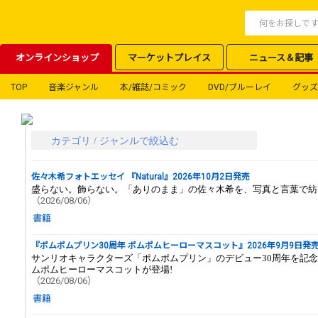
オンラインショップ
マーケットプレイス
ニュース＆記事
TOP
音楽ジャンル
本/雑誌/コミック
DVD/ブルーレイ
グッズ
カテゴリ / ジャンルで絞込む
佐々木希フォトエッセイ 『Natural』2026年10月2日発売
盛らない。飾らない。「ありのまま」の佐々木希を、写真と言葉で紡
（2026/08/06）
書籍
『ポムポムプリン30周年 ポムポムヒーローマスコット』2026年9月9日発
サンリオキャラクターズ「ポムポムプリン」のデビュー30周年を記
ムポムヒーローマスコットが登場!
（2026/08/06）
書籍