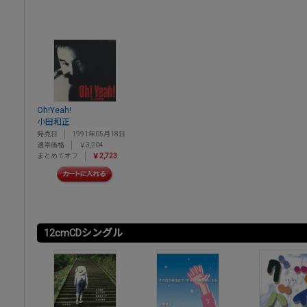
Oh!Yeah!
小田和正
発売日
1991年05月18日
通常価格
￥3,204
まとめてオフ
￥2,723
12cmCDシングル