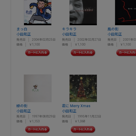
まっ白
キラキラ
風の街
小田和正
小田和正
小田和正
発売日
2004年02月25日
発売日
2002年02月27日
発売日
2001年0
価格
￥1,100
価格
￥1,100
価格
￥1,100
緑の街
君に Merry Xmas
小田和正
小田和正
発売日
1997年08月29日
発売日
1995年11月22日
価格
￥1,153
価格
￥1,068