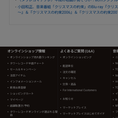
小田和正、音楽番組「クリスマスの約束」のBlu-ray『クリ
～』＆『クリスマスの約束2006』＆『クリスマスの約束200
オンラインショップ情報
よくあるご質問 (Q&A)
音
オンラインショップ売れ筋ランキング
オンラインショッピング
ニ
タワーレコード全店チャート
N
配送単位
セール＆キャンペーン
T
注文の確認
注目アイテム
b
キャンセル
インフォメーションメール
in
交換・返品
新規会員登録
T
For International Customers
ショッピングカート
イ
お知らせ
マイページ
K
店舗取置き/予約
Mi
マーケットプレイス
タワーレコードオンラインが選ばれる理
フ
マーケットプレイスはじめてガイド
由
ソ