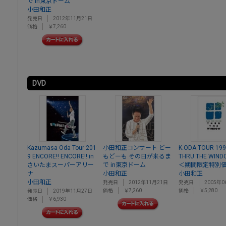
で in東京ドーム
小田和正
発売日
2012年11月21日
価格
￥7,260
DVD
Kazumasa Oda Tour 201
小田和正コンサート どー
K.ODA TOUR 199
9 ENCORE!! ENCORE!! in
もどーも その日が来るま
THRU THE WIND
さいたまスーパーアリー
で in東京ドーム
＜期間限定特別
ナ
小田和正
小田和正
小田和正
発売日
2012年11月21日
発売日
2005年0
価格
￥7,260
価格
￥5,280
発売日
2019年11月27日
価格
￥6,930