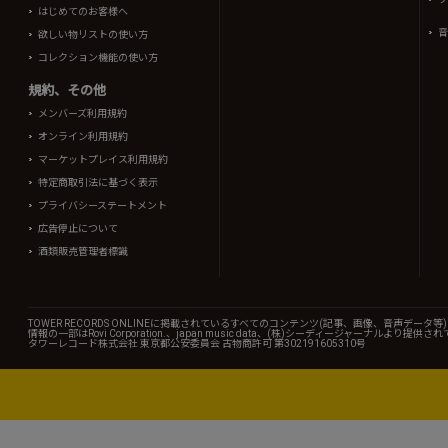
はじめてのお客様へ
音
欲しい物リストの使い方
コレクション機能の使い方
規約、その他
メンバーズ利用規約
オンライン利用規約
マーケットプレイス利用規約
特定商取引法に基づく表示
プライバシーステートメント
広告停止について
酒類販売管理者標識
TOWER RECORDS ONLINEに掲載されているすべてのコンテンツ(記事、画像、音声デ
情報の一部はRovi Corporation.、japan music data、(株)シーディージャーナルより提供
タワーレコード株式会社 東京都公安委員会 古物商許可 第302191605310号