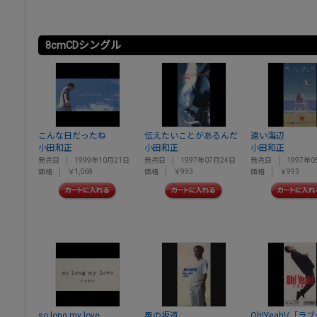
8cmCDシングル
こんな日だったね
伝えたいことがあるんだ
遠い海辺
小田和正
小田和正
小田和正
発売日
1999年10月21日
発売日
1997年07月24日
発売日
1997年0
価格
￥1,068
価格
￥993
価格
￥993
so long my love
風の坂道
Oh!Yeah!/「ラ