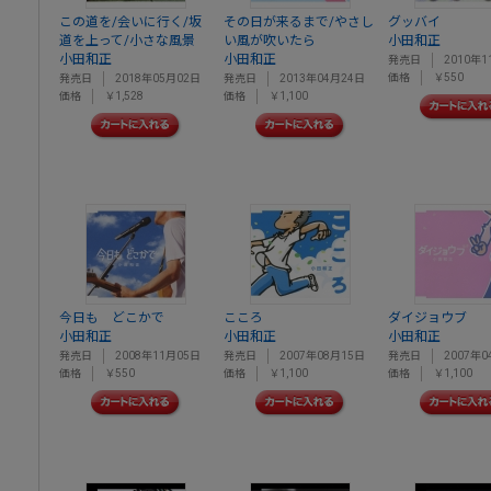
この道を/会いに行く/坂
その日が来るまで/やさし
グッバイ
道を上って/小さな風景
い風が吹いたら
小田和正
小田和正
小田和正
発売日
2010年1
価格
￥550
発売日
2018年05月02日
発売日
2013年04月24日
価格
￥1,528
価格
￥1,100
今日も どこかで
こころ
ダイジョウブ
小田和正
小田和正
小田和正
発売日
2008年11月05日
発売日
2007年08月15日
発売日
2007年0
価格
￥550
価格
￥1,100
価格
￥1,100