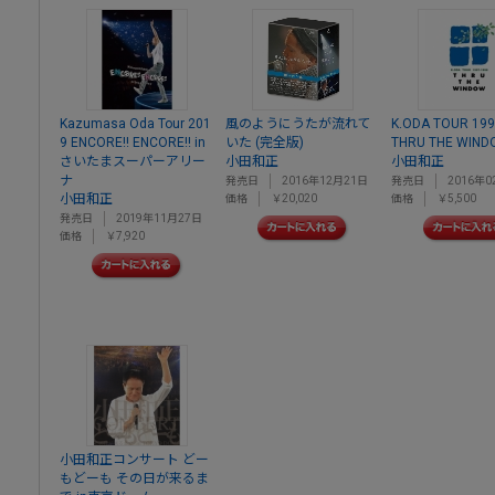
Kazumasa Oda Tour 201
風のようにうたが流れて
K.ODA TOUR 199
9 ENCORE!! ENCORE!! in
いた (完全版)
THRU THE WIN
さいたまスーパーアリー
小田和正
小田和正
ナ
発売日
2016年12月21日
発売日
2016年0
小田和正
価格
￥20,020
価格
￥5,500
発売日
2019年11月27日
価格
￥7,920
小田和正コンサート どー
もどーも その日が来るま