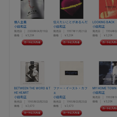
個人主義
伝えたいことがあるんだ
LOOKING BACK
小田和正
小田和正
小田和正
発売日
2000年04月19日
発売日
1997年11月21日
発売日
1996年0
価格
￥3,204
価格
￥3,204
価格
￥3,204
BETWEEN THE WORD & T
ファー・イースト・カフ
MY HOME TOWN
HE HEART
ェ
小田和正
小田和正
小田和正
発売日
1993年1
価格
￥3,204
発売日
1995年03月25日
発売日
1995年03月25日
価格
￥2,670
価格
￥2,670