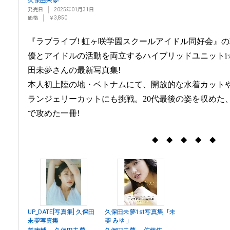
久保田未夢
発売日
2025年01月31日
価格
￥3,850
『ラブライブ! 虹ヶ咲学園スクールアイドル同好会』
優とアイドルの活動を両立するハイブリッドユニットi☆
田未夢さんの最新写真集!
本人初上陸の地・ベトナムにて、開放的な水着カット
ランジェリーカットにも挑戦。20代最後の姿を収めた
で攻めた一冊!
◆ ◆ ◆ ◆ ◆
UP_DATE[写真集] 久保田
久保田未夢1st写真集「未
未夢写真集
夢-みゆ-」