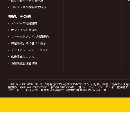
欲しい物リストの使い方
コレクション機能の使い方
規約、その他
メンバーズ利用規約
オンライン利用規約
マーケットプレイス利用規約
特定商取引法に基づく表示
プライバシーステートメント
広告停止について
酒類販売管理者標識
TOWER RECORDS ONLINEに掲載されているすべてのコンテンツ(記事、画像、音声デ
情報の一部はRovi Corporation.、japan music data、(株)シーディージャーナルより提供
タワーレコード株式会社 東京都公安委員会 古物商許可 第302191605310号