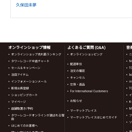
久保田未夢
オンラインショップ情報
よくあるご質問 (Q&A)
音
オンラインショップ売れ筋ランキング
オンラインショッピング
ニ
タワーレコード全店チャート
N
配送単位
セール＆キャンペーン
T
注文の確認
注目アイテム
b
キャンセル
インフォメーションメール
in
交換・返品
新規会員登録
T
For International Customers
ショッピングカート
イ
お知らせ
マイページ
K
店舗取置き/予約
Mi
マーケットプレイス
タワーレコードオンラインが選ばれる理
フ
マーケットプレイスはじめてガイド
由
ソ
はじめてのお客様へ
音