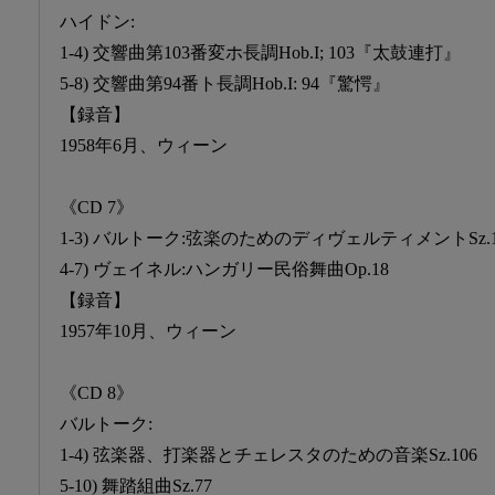
ハイドン:
1-4) 交響曲第103番変ホ長調Hob.I; 103『太鼓連打』
5-8) 交響曲第94番ト長調Hob.I: 94『驚愕』
【録音】
1958年6月、ウィーン
《CD 7》
1-3) バルトーク:弦楽のためのディヴェルティメントSz.1
4-7) ヴェイネル:ハンガリー民俗舞曲Op.18
【録音】
1957年10月、ウィーン
《CD 8》
バルトーク:
1-4) 弦楽器、打楽器とチェレスタのための音楽Sz.106
5-10) 舞踏組曲Sz.77