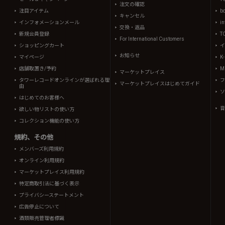
注文の確認
注目アイテム
b
キャンセル
インフォメーションメール
in
交換・返品
新規会員登録
T
For International Customers
ショッピングカート
イ
お知らせ
マイページ
K
店舗取置き/予約
Mi
マーケットプレイス
タワーレコードオンラインが選ばれる理
フ
マーケットプレイスはじめてガイド
由
ソ
はじめてのお客様へ
音
欲しい物リストの使い方
コレクション機能の使い方
規約、その他
メンバーズ利用規約
オンライン利用規約
マーケットプレイス利用規約
特定商取引法に基づく表示
プライバシーステートメント
広告停止について
酒類販売管理者標識