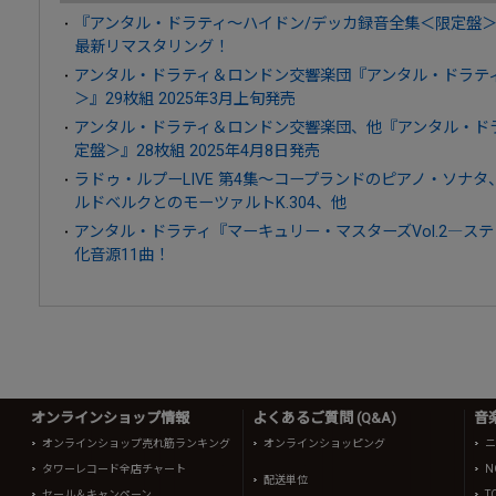
『アンタル・ドラティ～ハイドン/デッカ録音全集＜限定盤＞』4
最新リマスタリング！
アンタル・ドラティ＆ロンドン交響楽団『アンタル・ドラティ・
＞』29枚組 2025年3月上旬発売
アンタル・ドラティ＆ロンドン交響楽団、他『アンタル・ドラテ
定盤＞』28枚組 2025年4月8日発売
ラドゥ・ルプーLIVE 第4集～コープランドのピアノ・ソナ
ルドベルクとのモーツァルトK.304、他
アンタル・ドラティ『マーキュリー・マスターズVol.2―ステ
化音源11曲！
オンラインショップ情報
よくあるご質問 (Q&A)
音
オンラインショップ売れ筋ランキング
オンラインショッピング
ニ
タワーレコード全店チャート
N
配送単位
セール＆キャンペーン
T