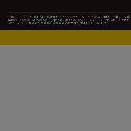
TOWER RECORDS ONLINEに掲載されているすべてのコンテンツ(記事、画像、音声デ
情報の一部はRovi Corporation.、japan music data、(株)シーディージャーナルより提供
タワーレコード株式会社 東京都公安委員会 古物商許可 第302191605310号