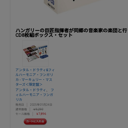
ハンガリーの巨匠指揮者が同郷の音楽家の楽団と行
CD8枚組ボックス・セット
アンタル・ドラティ&フィ
ルハーモニア・フンガリ
カ - マーキュリー・マス
ターズ＜限定盤＞
、
アンタル・ドラティ
フ
ィルハーモニア・フンガ
リカ
発売日
2025年01月24日
通常価格
￥9,290
セール価格
￥7,896