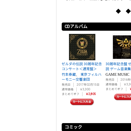
◆ ◆
CDアルバム
ゼルダの伝説 30周年記念
30周年記念盤 
コンサート＜通常盤＞
説 ゲーム音楽集
、
GAME MUSIC
竹本泰蔵
東京フィルハ
ーモニー交響楽団
発売日
2016年
通常価格
￥3,3
発売日
2017年02月15日
まとめてオフ
￥
通常価格
￥3,300
まとめてオフ
￥2,805
コミック