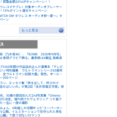
！買取金額20％UPキャンペーン！！
ワレコマケプレ〉対象オーディオプレーヤー
！10％ポイント還元キャンペーン
WITCH ON! タワレコ オーディオ祭～夏～」キ
ペーン
もっと見る
桜（乃木坂46）、「BOMB 2026年9月号」
＆巻頭グラビア飾る。裏表紙は6期生 長嶋凛
プロ60年間の作品詰め込んだ豪華本「テレビ
ジン特別編集 ウルトラマンシリーズ60周年
 全ウルトラマン記録大鑑」発売。オール・
ー300ページ
ラン、エッセイ集「声を出して、呼びかけ
話せばいいの」が第2回「永井荷風文学賞」受
光、30歳の節目刻んだ2nd写真集「Ortensi
刊行決定。憧れ続けたヴェネツィア リド島で
た一生に一度の撮影
みょん、6年越しの念願叶った“スーパーガー
MV公開。イルミネーションで形作られた男性
心臓」で歌う切ないロマンス