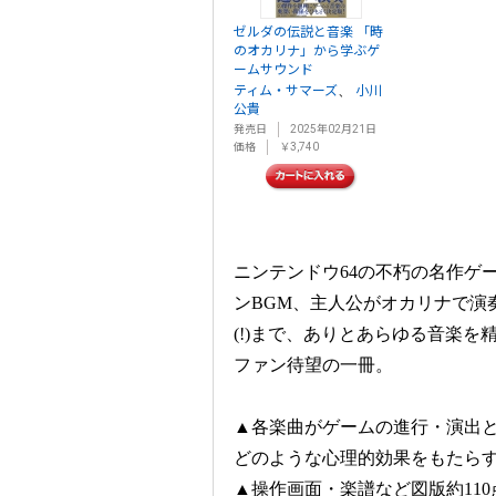
ゼルダの伝説と音楽 「時
のオカリナ」から学ぶゲ
ームサウンド
、
ティム・サマーズ
小川
公貴
発売日
2025年02月21日
価格
￥3,740
ニンテンドウ64の不朽の名作ゲー
ンBGM、主人公がオカリナで演
(!)まで、ありとあらゆる音楽
ファン待望の一冊。
▲各楽曲がゲームの進行・演出
どのような心理的効果をもたら
▲操作画面・楽譜など図版約110