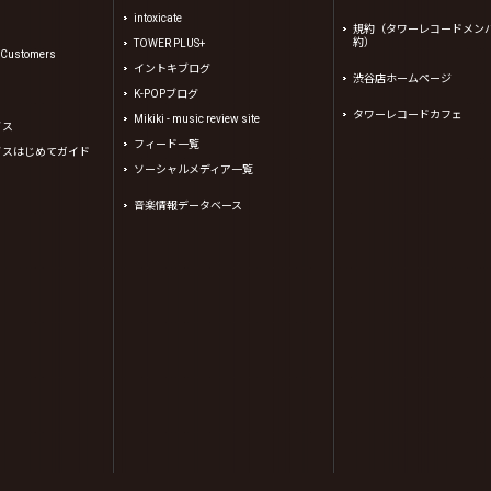
intoxicate
規約（タワーレコードメン
約）
TOWER PLUS+
l Customers
イントキブログ
渋谷店ホームページ
K-POPブログ
タワーレコードカフェ
Mikiki - music review site
イス
フィード一覧
イスはじめてガイド
ソーシャルメディア一覧
音楽情報データベース