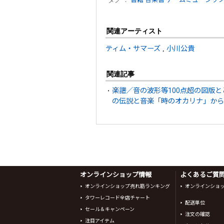
関連アーティスト
ティム・サマーズ
,
小川公貴
関連記事
楽譜／音の波形等100点超の図版
の伝説と音楽「時のオカリナ」から
オンラインショップ情報
よくあるご質問 
オンラインショップ売れ筋ランキング
オンラインショ
タワーレコード全店チャート
配送単位
セール＆キャンペーン
注文の確認
注目アイテム