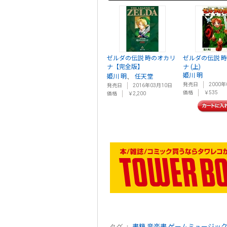
ゼルダの伝説 時のオカリ
ゼルダの伝説 
ナ【完全版】
ナ (上)
姫川 明
、
姫川 明
任天堂
発売日
2000年
発売日
2016年03月10日
価格
￥535
価格
￥2,200
タグ ：
書籍
音楽書
ゲームミュージッ