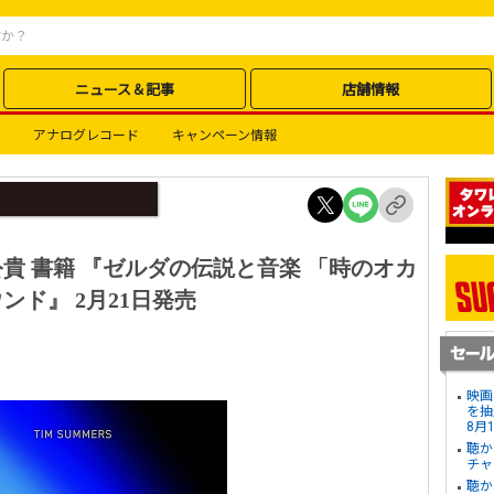
ニュース＆記事
店舗情報
アナログレコード
キャンペーン情報
貴 書籍 『ゼルダの伝説と音楽 「時のオカ
ド』 2月21日発売
映画
を抽
8月
聴か
チャ
聴か