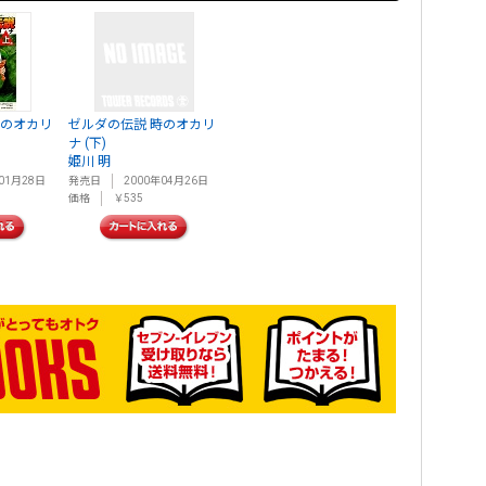
時のオカリ
ゼルダの伝説 時のオカリ
ナ (下)
姫川 明
01月28日
発売日
2000年04月26日
価格
￥535
ク