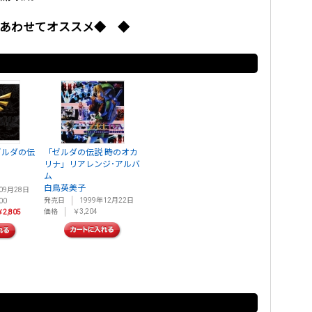
あわせてオススメ◆ ◆
ゼルダの伝
「ゼルダの伝説 時のオカ
リナ」リアレンジ･アルバ
ム
白鳥英美子
09月28日
発売日
1999年12月22日
00
価格
￥3,204
2,805