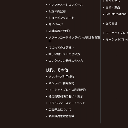
キャンセル
インフォメーションメール
交換・返品
新規会員登録
For Internationa
ショッピングカート
お知らせ
マイページ
店舗取置き/予約
マーケットプレ
タワーレコードオンラインが選ばれる理
マーケットプレ
由
はじめてのお客様へ
欲しい物リストの使い方
コレクション機能の使い方
規約、その他
メンバーズ利用規約
オンライン利用規約
マーケットプレイス利用規約
特定商取引法に基づく表示
プライバシーステートメント
広告停止について
酒類販売管理者標識