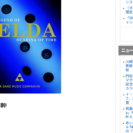
ンス
〈タ
限定
「S
ャン
川﨑
表紙
桜
円谷
マガ
記念
カラ
イ・
て、
賞
剖!
椛島
a」
叶え
あい
ル”
の「