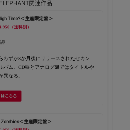
N ELEPHANT関連作品
is High Time?＜生産限定盤＞
4,950（送料別）
新品
らわずか8か月後にリリースされたセカン
ルバム。CD盤とアナログ盤ではタイトルや
が異なる。
くはこちら
en Zombies＜生産限定盤＞
6,050（送料別）