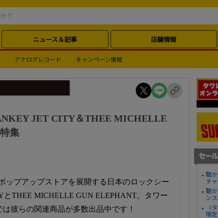
ニュース＆記事
店舗情報
アナログレコード
キャンペーン情報
Y JET CITY＆THEE MICHELLE
品特集
聴か
市でポップアップストアを展開する日本のロックシー
チャ
聴か
YとTHEE MICHELLE GUN ELEPHANT。タワー
ンス
〈タ
では彼らの関連商品が多数出品中です！
限定