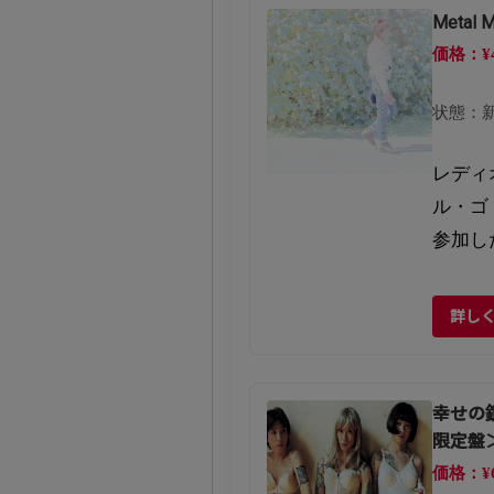
Meta
価格：¥
状態：
レディ
ル・ゴ
参加し
詳し
幸せの
限定盤
価格：¥