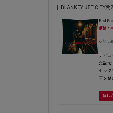
BLANKEY JET CITY
Red Gu
価格：¥
状態：
デビュ
た記念
セック
アを務
詳し