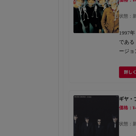
状態：
199
である
ージョ
詳し
ギヤ・
価格：¥
状態：