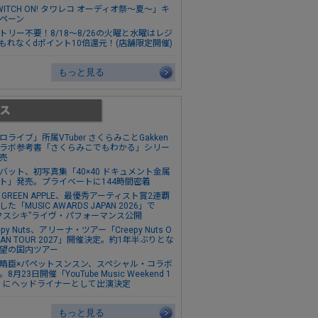
WITCH ON! タワレコ オーディオ祭～夏～」キ
ペーン
トリー不要！8/18～8/26の火曜と水曜はレジ
もれなくdポイント10倍還元！(店舗限定開催)
もっと見る
ロライブ」所属VTuber さくらみことGakken
ラボ参考書「さくらみこでもわかる」シリー
売
バット、初写真集「40×40 ドキュメント金属
ト」発売。プライベートに144時間密着
s. GREEN APPLE、最優秀アーティスト賞2連覇
た「MUSIC AWARDS JAPAN 2026」で
クスシキ”ライヴ・パフォーマンス公開
epy Nuts、アリーナ・ツアー「Creepy Nuts O
MAN TOUR 2027」開催決定。約1年半ぶりとな
望の国内ツアー
晴臣×パペットスンスン、スペシャル・コラボ
8月23日開催「YouTube Music Weekend 1
0」にヘッドライナーとして出演決定
もっと見る