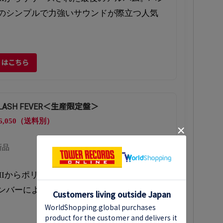
のシンプルで力強いサウンドが際立つ人気
くはこちら
FLASH FEVER＜生産限定盤＞
6,050（送料別）
新品
MIからポリドールに移籍後の最初のアルバ
ンバーによる初の全編セルフ・プロデュース