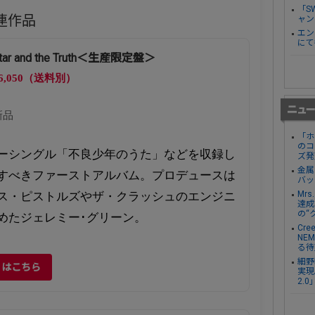
「S
関連作品
ャン
エン
にて
itar and the Truth＜生産限定盤＞
6,050（送料別）
新品
「ホ
のコ
ーシングル「不良少年のうた」などを収録し
ズ発
金属
すべきファーストアルバム。プロデュースは
バッ
Mr
ス・ピストルズやザ・クラッシュのエンジニ
達成し
の“
めたジェレミー･グリーン。
Cre
NE
る待
細野
くはこちら
実現。
2.