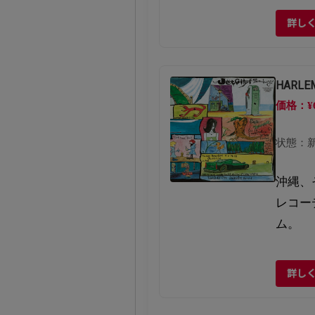
詳し
HARL
価格：¥
状態：
沖縄、
レコー
ム。
詳し