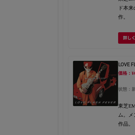
ド本来
作。
詳し
LOVE 
価格：¥
状態：
東芝E
ム。メ
作品。