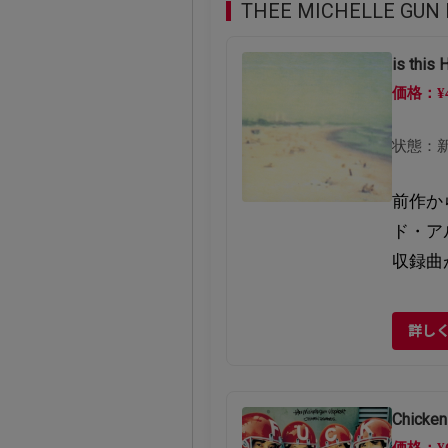
THEE MICHELLE GU
is th
価格：¥
状態：
前作か
ド・ア
収録曲
詳し
Chick
価格：¥