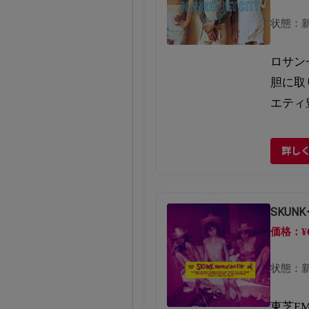
状態：
ロサン
胆に取
エティ
詳し
SKUN
価格：¥
状態：
東芝E