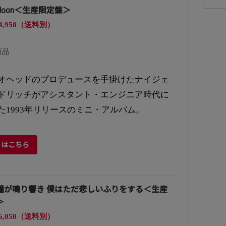
l Moon＜生産限定盤＞
4,950（送料別）
新品
オヘッドのプロデュースを手掛けたナイジェ
ドリッチがアシスタント・エンジニア時代に
た1993年リリースのミニ・アルバム。
くはこちら
鐘が鳴り響き 僕はただ悲しいふりをする＜生産
＞
6,050（送料別）