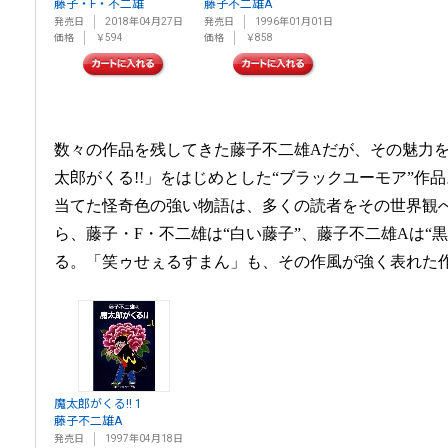
藤子・F・不二雄
藤子不二雄A
発売日
2018年04月27日
発売日
1996年01月01日
価格
￥594
価格
￥858
数々の作品を残してきた藤子不二雄Aだが、その魅力
太郎がくる!!」をはじめとした“ブラックユーモア”作
当てた怪奇色の強い物語は、多くの読者をその世界観
ら、藤子・F・不二雄は“白い藤子”、藤子不二雄Aは“
る。「笑ゥせぇるすまん」も、その作風が強く表れた
魔太郎がくる!! 1
藤子不二雄A
発売日
1997年04月18日