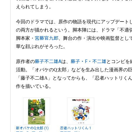
えられてしまう。
今回のドラマでは、原作の物語を現代にアップデート
の両方が描かれるという。脚本陣には、ドラマ「不適
脚本家・
宮藤官九郎
、舞台の作・演出や映画監督とし
華な顔ぶれがそろった。
原作者の
藤子不二雄A
は、
藤子・F・不二雄
とコンビを
活動。「オバケのQ太郎」などを生み出した漫画界の
「藤子不二雄A」となってからも、「忍者ハットリく
作を描いている。
新オバケのQ太郎 (1)
忍者ハットリくん 1