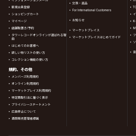
インフォメーションメール
in
交換・返品
新規会員登録
T
For International Customers
ショッピングカート
イ
お知らせ
マイページ
K
店舗取置き/予約
Mi
マーケットプレイス
タワーレコードオンラインが選ばれる理
フ
マーケットプレイスはじめてガイド
由
ソ
はじめてのお客様へ
音
欲しい物リストの使い方
コレクション機能の使い方
規約、その他
メンバーズ利用規約
オンライン利用規約
マーケットプレイス利用規約
特定商取引法に基づく表示
プライバシーステートメント
広告停止について
酒類販売管理者標識