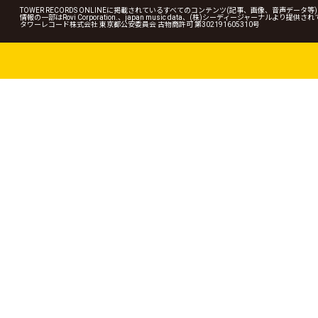
TOWER RECORDS ONLINEに掲載されているすべてのコンテンツ(記事、画像、音声デ
情報の一部はRovi Corporation.、japan music data、(株)シーディージャーナルより提供
タワーレコード株式会社 東京都公安委員会 古物商許可 第302191605310号