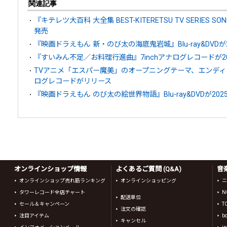
関連記事
『キテレツ大百科 大全集 BEST-KITERETSU TV SERIES SON
発売
『映画ドラえもん 新・のび太の海底鬼岩城』Blu-ray&DVDが
『すいみん不足／お料理行進曲』7inchアナログレコードが20
TVアニメ「エスパー魔美」のオープニングテーマ、エンディン
ログレコードがリリース
『映画ドラえもん のび太の絵世界物語』Blu-ray&DVDが202
オンラインショップ情報
よくあるご質問 (Q&A)
音
オンラインショップ売れ筋ランキング
オンラインショッピング
ニ
タワーレコード全店チャート
N
配送単位
セール＆キャンペーン
T
注文の確認
注目アイテム
b
キャンセル