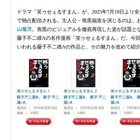
ドラマ「笑ゥせぇるすまん」が、2025年7月18日より全12話
で独占配信される。主人公・喪黒福造を演じるのは、
山竜次
。喪黒のビジュアルを徹底再現した姿が話題と
藤子不二雄Aの名作漫画「笑ゥせぇるすまん」だ。今
いわれる藤子不二雄Aの作品と、その魅力を改めて紹
笑ゥせぇるすまん 1
笑ゥせぇるすまん 2
笑ゥせぇるすまん
、
、
、
藤子不二雄A
藤子 不二
藤子不二雄A
藤子 不二
藤子不二雄A
雄○A
雄○A
雄○A
発売日
1999年02月18日
発売日
1999年02月18日
発売日
1999年0
価格
￥880
価格
￥880
価格
￥880