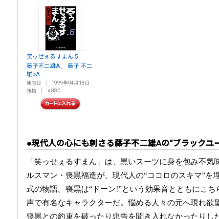
笑ゥせぇるすまん 5
、
藤子不二雄A
藤子 不二
雄○A
発売日
1999年04月18日
価格
￥880
●現代人の心にも刺さる藤子不二雄Aの“ブラックユー
「笑ゥせぇるすまん」は、黒いスーツに身を包み不気
ルスマン・喪黒福造が、現代人の“ココロのスキマ”を
式の物語。喪黒は“ドーン!”という効果音とともにこ
声で有名なキャラクターだ。悩める人々の元へ現れ欲
喪黒との約束を破ったり忠告を聞き入れなかったりし