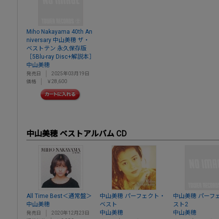
Miho Nakayama 40th An
niversary 中山美穂 ザ・
ベストテン 永久保存版
［5Blu-ray Disc+解説本］
中山美穂
発売日
2025年03月19日
価格
￥28,600
中山美穂 ベストアルバム CD
All Time Best＜通常盤＞
中山美穂 パーフェクト・
中山美穂 パーフ
中山美穂
ベスト
スト2
中山美穂
中山美穂
発売日
2020年12月23日