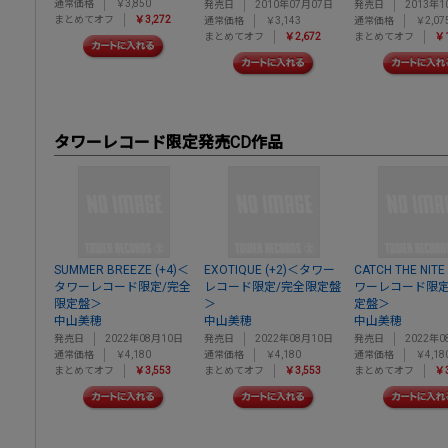
通常価格
￥3,850
発売日
2010年07月07日
発売日
2013年1
まとめてオフ
￥3,272
通常価格
￥3,143
通常価格
￥2,07
まとめてオフ
￥2,672
まとめてオフ
￥1
タワーレコード限定発売CD作品
SUMMER BREEZE (+4)＜
EXOTIQUE (+2)＜タワー
CATCH THE NITE
タワーレコード限定/完全
レコード限定/完全限定盤
ワーレコード限定
限定盤＞
＞
定盤＞
中山美穂
中山美穂
中山美穂
発売日
2022年08月10日
発売日
2022年08月10日
発売日
2022年0
通常価格
￥4,180
通常価格
￥4,180
通常価格
￥4,18
まとめてオフ
￥3,553
まとめてオフ
￥3,553
まとめてオフ
￥3