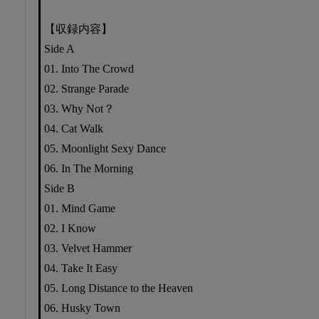
【収録内容】
Side A
01. Into The Crowd
02. Strange Parade
03. Why Not？
04. Cat Walk
05. Moonlight Sexy Dance
06. In The Morning
Side B
01. Mind Game
02. I Know
03. Velvet Hammer
04. Take It Easy
05. Long Distance to the Heaven
06. Husky Town