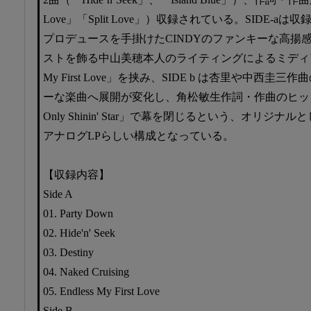
Love」「Split Love」）収録されている。SIDE-a
プロデュースを手掛けたCINDYのファンキーな高揚感を
ストを飾る中山美穂本人のライティングによるミディアム
My First Love」を挟み、SIDE b は杏里や中西
ーな楽曲へ展開が変化し、角松敏生作詞・作曲のヒット・ナ
Only Shinin' Star」で幕を閉じるという、オリ
アナログLPらしい構成となっている。
【収録内容】
Side A
01. Party Down
02. Hide'n' Seek
03. Destiny
04. Naked Cruising
05. Endless My First Love
Side B