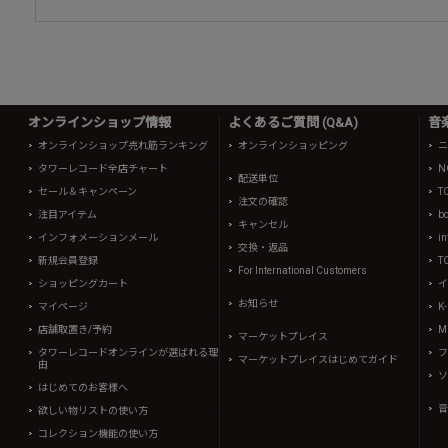
オンラインショップ情報
よくあるご質問 (Q&A)
音
オンラインショップ売れ筋ランキング
オンラインショッピング
ニ
タワーレコード全店チャート
N
配送単位
セール＆キャンペーン
T
注文の確認
注目アイテム
b
キャンセル
インフォメーションメール
in
交換・返品
新規会員登録
T
For International Customers
ショッピングカート
イ
お知らせ
マイページ
K
店舗取置き/予約
Mi
マーケットプレイス
タワーレコードオンラインが選ばれる理
フ
マーケットプレイスはじめてガイド
由
ソ
はじめてのお客様へ
音
欲しい物リストの使い方
コレクション機能の使い方