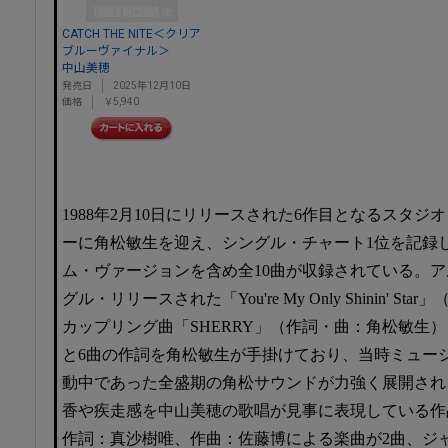
CATCH THE NITE＜クリア
ブルーヴァイナル＞
中山美穂
発売日
2025年12月10日
価格
￥5,940
1988年2月10日にリリースされた6作目となるスタ
ーに角松敏生を迎え、シングル・チャート1位を記録した
ム・ヴァージョンを含め全10曲が収録されている。ア
グル・リリースされた「You're My Only Shinin' 
カップリング曲「SHERRY」（作詞・曲：角松敏生）
と6曲の作詞を角松敏生が手掛けており、当時ミュー
動中であった全盛期の角松サウンドが力強く展開され
香や疾走感を中山美穂の歌唱が見事に表現している作
作詞：真沙樹唯、作曲：佐藤博による楽曲が2曲、ジ