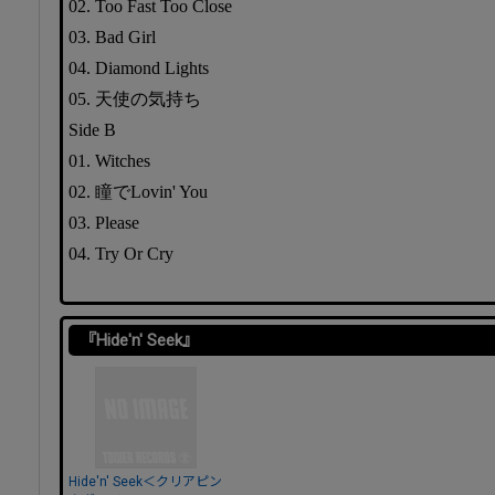
02. Too Fast Too Close
03. Bad Girl
04. Diamond Lights
05. 天使の気持ち
Side B
01. Witches
02. 瞳でLovin' You
03. Please
04. Try Or Cry
『Hide'n' Seek』
Hide'n' Seek＜クリアピン