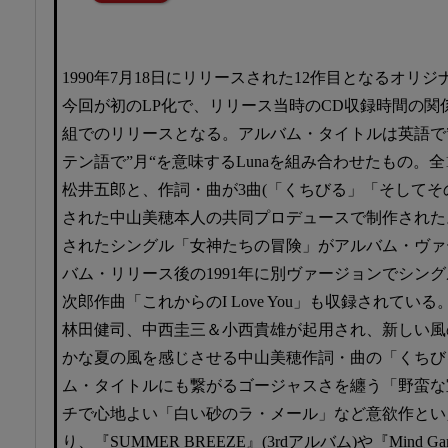
1990年7月18日にリリースされた12作目となるオリ
今回が初のLP化で、リリース当時のCD収録時間の関係上
組でのリリースとなる。アルバム・タイトルは英語で”宝
テン語で”月“を意味するLunaを組み合わせたもの。全
松井五郎と、作詞・曲が3曲(「くちびる」「そしてそ
された中山美穂本人の共同プロデュースで制作された
されたシングル「女神たちの冒険」がアルバム・ヴァ
バム・リリース後の1991年に別ヴァージョンでシン
次郎作曲「これからのI Love You」も収録されて
林田健司、中西圭三＆小西貴雄が起用され、新しい風
かな夏の風を感じさせる中山美穂作詞・曲の「くちび
ム・タイトルにも繋がるゴージャスさを纏う「野蛮な
チで心地よい「白い砂のラ・メール」など意欲作とい
り、『SUMMER BREEZE』(3rdアルバム)や『Mind G