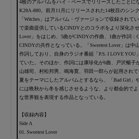
4枚のアルバムをハイ・ペースでリリースしたことに
K28A-880。前月11月にリリースされた14枚目のシ
「Witches」はアルバム・ヴァージョンで収録されて
で楽曲提供しているCINDYとのコラボをより深化させ、冒
Lover」をはじめ、5曲がCINDYの作曲、1曲が作詞
CINDYの共作となっている。「Sweetest Lover
作詞しており、自身のラジオ番組「P.S. I LOVE Y
ていた。そのほか、作詞には康珍化が6曲、戸沢暢子
山雄司、村松邦男、鳴海寛、羽田一郎らが起用されている
夏をテーマにしたアルバムとするなら、「Bad Girl」や「
には晩秋から冬を感じさせるような、より都会的でよ
な世界観を表現する作品となっている。
【収録内容】
Side A
01. Sweetest Lover