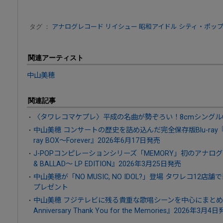
タグ ：
アナログレコード
リイシュー
昭和アイドル
シティ・ポッ
関連アーティスト
中山美穂
関連記事
〈タワレコマケプレ〉平成の名曲が勢ぞろい！8cmシングル
中山美穂 コンサートの歴史を詰め込んだ完全保存版Blu-ray『Miho N
ray BOX～Forever』2026年6月17日発売
J-POPコンピレーションシリーズ「MEMORY」初のアナログレコー
& BALLAD～ LP EDITION』2026年3月25日発売
中山美穂が「NO MUSIC, NO IDOL?」登場 タワレコ12店舗
プレゼント
中山美穂 フジテレビに残る貴重な歌唱シーンを中心にまとめたBlu
Anniversary Thank You for the Memories』2026年3月4