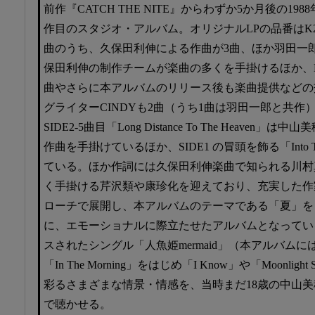
前作『CATCH THE NITE』からわずか5か月後の19
作目のスタジオ・アルバム。オリジナルLPの品番はK28
曲のうち、久保田利伸による作曲が3曲、ほか羽田一
保田利伸の制作チームが楽曲の多くを手掛けるほか、K
曲やさらに本アルバムのリリース後も楽曲提供などの
グライターCINDYも2曲（うち1曲は羽田一郎と共作
SIDE2-5曲目「Long Distance To The Heave
作曲を手掛けているほか、SIDE1 の冒頭を飾る「Into T
ている。ほか作詞には久保田利伸楽曲で知られる川村
く手掛ける芹沢類や康珍化を迎えており、充実した作
ローチで展開し、本アルバムのテーマである「夏」を
に、エモーショナルに際立たせたアルバムとなってい
スされたシングル「人魚姫mermaid」（本アルバム
「In The Morning」をはじめ「I Know」や「Moonligh
彩るさまざまな情景・情感を、当時まだ18歳の中山
で聴かせる。