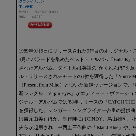
クヴァイナル＞
中山美穂
発売日
2025年12月10日
価格
￥5,940
1989年9月5日にリリースされた9作目のオリジナル・
3月にバラードを集めたベスト・アルバム『Ballads
されたアルバム。タイトルは英語の“かくれんぼ”を意味
ル・リリースされチャートの1位を獲得した「You're My Only
（Present from Miho）とついた新録ヴァージョ
新シングル「Virgin Eyes」がエディット・ヴァー
ジナル・アルバムでは’88年リリースの『CATCH THE
を獲得した。シンガー・ソングライター杏里の提供曲となる「
は吉元由美）ほか、制作陣にはCINDY、鳥山雄司、
夫らが起用され、中西圭三作曲の「Island Blue」
2曲（「Hide’n’Seek」、「Island Blue」）、作詞・作曲が2