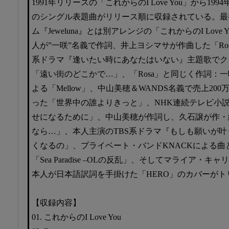
1991年リリースの「これからのI Love You」から19
のシングル表題曲がリリース順に収録されている。最
ム『Jeweluna』とは別アレンジの「これからのI Lov
人が”一咲”名義で作詞、井上ヨシマサが作曲した「Ro
系ドラマ『逢いたい時にあなたはいない』主題歌でク
「遠い街のどこかで…」、「Rosa」と同じく作詞：
よる「Mellow」、中山美穂＆WANDS名義で売上20
った「世界中の誰よりきっと」、NHK連続テレビ小
せになるために」、中山美穂が作詞し、久石譲が作・
なら…」、本人主演のTBS系ドラマ『もしも願いが
くなるの」、プライベート・バンドKNACKによる曲
「Sea Paradise –OLの反乱」、そしてマライア・
本人が日本語訳詞を手掛けた「HERO」のカバーがト
【収録内容】
01. これからのI Love You