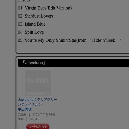
01. Virgin Eyes(Edit Version)
02. Stardust Lovers
03. Island Blue
04. Split Love
05. You’re My Only Shinin’Star(from 「Hide’n’Seek」)
『Jeweluna』
Jeweluna＜クリアグリー
ンヴァイナル＞
中山美穂
発売日
2026年01月14日
価格
￥9,020