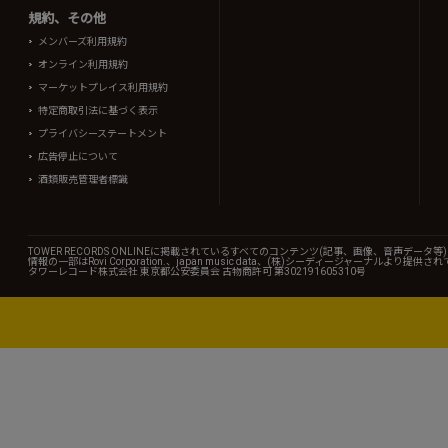
規約、その他
メンバーズ利用規約
オンライン利用規約
マーケットプレイス利用規約
特定商取引法に基づく表示
プライバシーステートメント
広告停止について
酒類販売管理者標識
TOWER RECORDS ONLINEに掲載されているすべてのコンテンツ(記事、画像、音声デ
情報の一部はRovi Corporation.、japan music data、(株)シーディージャーナルより提供
タワーレコード株式会社 東京都公安委員会 古物商許可 第302191605310号