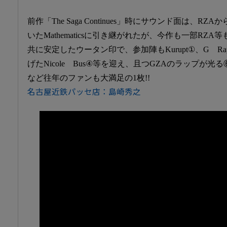
前作「The Saga Continues」時にサウンド面は、RZA
いたMathematicsに引き継がれたが、今作も一部RZ
共に安定したウータン印で、参加陣もKurupt①、G Rap③
げたNicole Bus④等を迎え、且つGZAのラップが
など往年のファンも大満足の1枚!!
名古屋近鉄パッセ店：島崎秀之