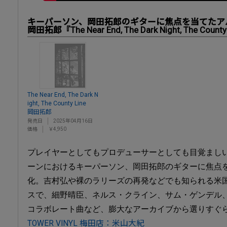
キーパーソン、岡田拓郎のギターに焦点を当てたア
岡田拓郎『The Near End, The Dark Night, The County
The Near End, The Dark N
ight, The County Line
岡田拓郎
発売日
2025年04月16日
価格
￥4,950
プレイヤーとしてもプロデューサーとしても目覚まし
ーンにおけるキーパーソン、岡田拓郎のギターに焦点
化。吉村弘や裸のラリーズの再発などでも知られる米国"Temp
スで、細野晴臣、ネルス・クライン、サム・ゲンデル
コラボレート曲など、膨大なアーカイブから選りすぐ
TOWER VINYL 梅田店：米山大紀