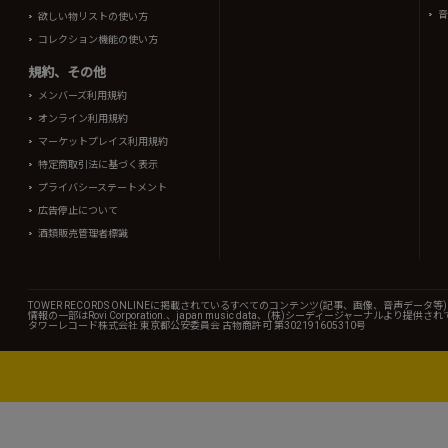
音
欲しい物リストの使い方
コレクション機能の使い方
規約、その他
メンバーズ利用規約
オンライン利用規約
マーケットプレイス利用規約
特定商取引法に基づく表示
プライバシーステートメント
広告停止について
酒類販売管理者標識
TOWER RECORDS ONLINEに掲載されているすべてのコンテンツ(記事、画像、音声デ
情報の一部はRovi Corporation.、japan music data、(株)シーディージャーナルより提供
タワーレコード株式会社 東京都公安委員会 古物商許可 第302191605310号