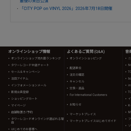
最後の来日公演
「CITY POP on VINYL 2026」2026年7月18日開催
オンラインショップ情報
よくあるご質問 (Q&A)
音
オンラインショップ売れ筋ランキング
オンラインショッピング
ニ
タワーレコード全店チャート
N
配送単位
セール＆キャンペーン
T
注文の確認
注目アイテム
b
キャンセル
インフォメーションメール
in
交換・返品
新規会員登録
T
For International Customers
ショッピングカート
イ
お知らせ
マイページ
K
店舗取置き/予約
Mi
マーケットプレイス
タワーレコードオンラインが選ばれる理
フ
マーケットプレイスはじめてガイド
由
ソ
はじめてのお客様へ