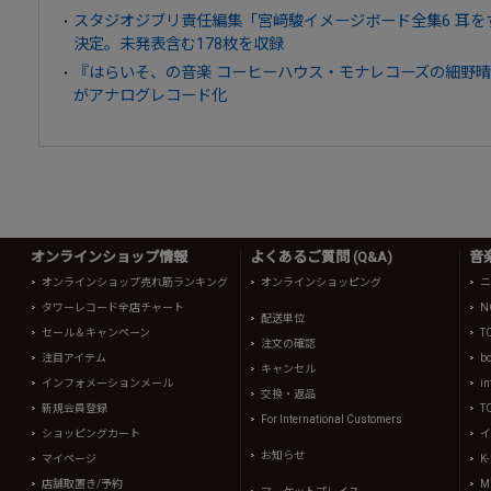
スタジオジブリ責任編集「宮﨑駿イメージボード全集6 耳をすませば
決定。未発表含む178枚を収録
『はらいそ、の音楽 コーヒーハウス・モナレコーズの細野
がアナログレコード化
オンラインショップ情報
よくあるご質問 (Q&A)
音
オンラインショップ売れ筋ランキング
オンラインショッピング
ニ
タワーレコード全店チャート
N
配送単位
セール＆キャンペーン
T
注文の確認
注目アイテム
b
キャンセル
インフォメーションメール
in
交換・返品
新規会員登録
T
For International Customers
ショッピングカート
イ
お知らせ
マイページ
K
店舗取置き/予約
Mi