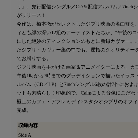
リ』。先行配信シングル／CD＆配信アルバム／7inch
がリリース！
今作は、橋本徹がセレクトしたジブリ映画の名曲群を
ィとも縁の深い12組のアーティストたちが、“午後のコ
にした絶妙のディレクションのもとに新録カヴァー。
たジブリ・カヴァー集の中でも、屈指のクオリティー
でお贈りする。
ジブリ映画を手がける画家＆アニメイターによる、カ
午後1時から7時までのグラデイションで描いたイラス
ルバム（CD／LP）と7inchシングル6枚の計7作にお
ットも素晴らしく印象的で、Calmによる音像にこだ
極上のカフェ・アプレミディ×スタジオジブリのオフ
完成。
収録内容
Side A