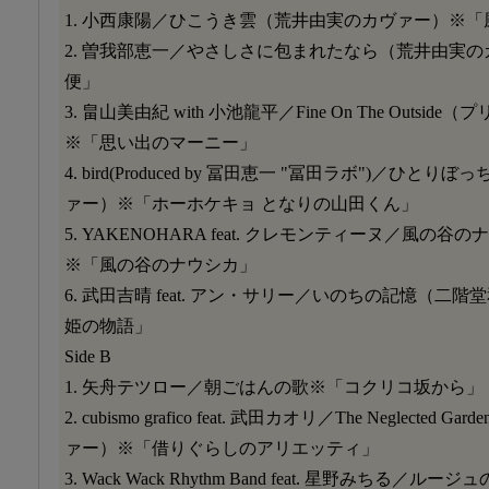
1. 小西康陽／ひこうき雲（荒井由実のカヴァー）※
2. 曽我部恵一／やさしさに包まれたなら（荒井由実
便」
3. 畠山美由紀 with 小池龍平／Fine On The Outs
※「思い出のマーニー」
4. bird(Produced by 冨田恵一 "冨田ラボ")／
ァー）※「ホーホケキョ となりの山田くん」
5. YAKENOHARA feat. クレモンティーヌ／風
※「風の谷のナウシカ」
6. 武田吉晴 feat. アン・サリー／いのちの記憶（
姫の物語」
Side B
1. 矢舟テツロー／朝ごはんの歌※「コクリコ坂から」
2. cubismo grafico feat. 武田カオリ／The Neglec
ァー）※「借りぐらしのアリエッティ」
3. Wack Wack Rhythm Band feat. 星野みちる