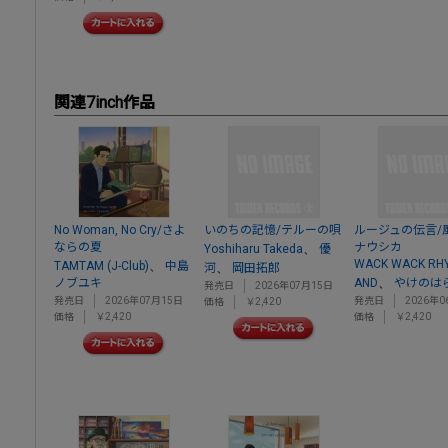
関連7inch作品
No Woman, No Cry/さよ
いのちの記憶/テルーの唄
ルージュの伝言/
ならの夏
ナウシカ
、
Yoshiharu Takeda
優
WACK WACK RH
、
TAMTAM (J-Club)
中島
、
河
岡田拓郎
、
ノブユキ
AND
やけのは
発売日
2026年07月15日
発売日
2026年07月15日
発売日
2026年0
価格
￥2,420
価格
￥2,420
価格
￥2,420