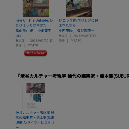
Fine On The Outside/ひ
ひこうき雲/やさしさに包
とりぼっちはやめた
まれたなら
、
、
、
畠山美由紀
小池龍平
小西康陽
曽我部恵一
bird
発売日
2026年06月17日
価格
￥2,420
発売日
2026年07月01日
価格
￥2,420
『渋谷カルチャー考現学 稀代の編集家・橋本徹(SUBUR
渋谷カルチャー考現学 稀
代の編集家・橋本徹(SUB
URBIA)ライフ・ヒストリ
ー