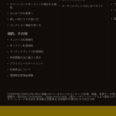
マーケットプレイス
タワーレコードオンラインが選ばれる理
フ
マーケットプレイスはじめてガイド
由
ソ
はじめてのお客様へ
音
欲しい物リストの使い方
コレクション機能の使い方
規約、その他
メンバーズ利用規約
オンライン利用規約
マーケットプレイス利用規約
特定商取引法に基づく表示
プライバシーステートメント
広告停止について
酒類販売管理者標識
TOWER RECORDS ONLINEに掲載されているすべてのコンテンツ(記事、画像、音声デ
情報の一部はRovi Corporation.、japan music data、(株)シーディージャーナルより提供
タワーレコード株式会社 東京都公安委員会 古物商許可 第302191605310号