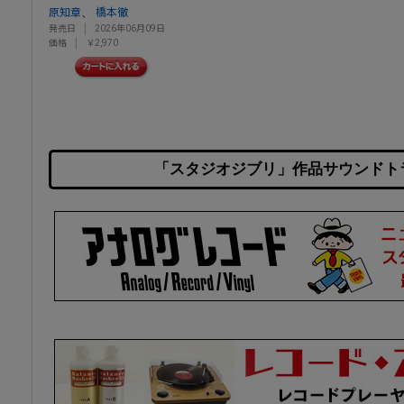
、
原知章
橋本徹
発売日
2026年06月09日
価格
￥2,970
「スタジオジブリ」作品サウンドト