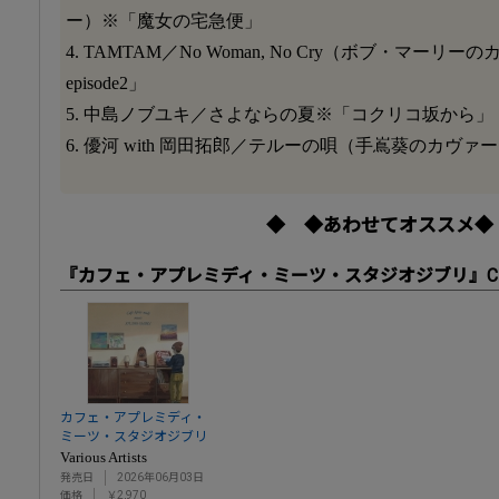
ー）※「魔女の宅急便」
4. TAMTAM／No Woman, No Cry（ボブ・マー
episode2」
5. 中島ノブユキ／さよならの夏※「コクリコ坂から」
6. 優河 with 岡田拓郎／テルーの唄（手嶌葵のカヴ
◆ ◆あわせてオススメ◆
『カフェ・アプレミディ・ミーツ・スタジオジブリ』C
カフェ・アプレミディ・
ミーツ・スタジオジブリ
Various Artists
発売日
2026年06月03日
価格
￥2,970