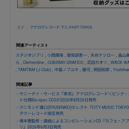
タグ ：
アナログレコード
アニメHOT TOPICS
関連アーティスト
スタジオジブリ
,
小西康陽
,
曽我部恵一
,
矢舟テツロー
,
畠山
ら
,
Clementine
,
CUBISMO GRAFICO
,
武田カオリ
,
WACK WA
,
TAMTAM (J-Club)
,
中島ノブユキ
,
優河
,
岡田拓郎
,
Yoshiha
関連記事
サニーデイ・サービス『東京』アナログレコード＜ピンク・
ト仕様Blu-spec CD2が2026年8月26日発売
クニモンド瀧口(RYUSENKEI)セレクト『CITY MUSIC TOKYO 
タワーレコード限定発売
橋本徹監修・選曲によるコンピレーションCD『カフェ・ア
リ』2026年6月3日発売