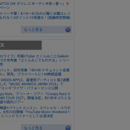
WITCH ON! タワレコ オーディオ祭～夏～」キ
ペーン
トリー不要！8/18～8/26の火曜と水曜はレジ
もれなくdポイント10倍還元！(店舗限定開催)
もっと見る
ロライブ」所属VTuber さくらみことGakken
ラボ参考書「さくらみこでもわかる」シリー
売
バット、初写真集「40×40 ドキュメント金属
ト」発売。プライベートに144時間密着
s. GREEN APPLE、最優秀アーティスト賞2連覇
た「MUSIC AWARDS JAPAN 2026」で
クスシキ”ライヴ・パフォーマンス公開
epy Nuts、アリーナ・ツアー「Creepy Nuts O
MAN TOUR 2027」開催決定。約1年半ぶりとな
望の国内ツアー
晴臣×パペットスンスン、スペシャル・コラボ
8月23日開催「YouTube Music Weekend 1
0」にヘッドライナーとして出演決定
もっと見る