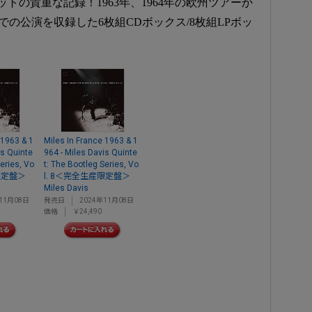
トの貴重な記録！1963年、1964年の欧州ツアーか
での公演を収録した6枚組CDボックス/8枚組LPボッ
 1963 & 1
Miles In France 1963 & 1
is Quinte
964 - Miles Davis Quinte
Series, Vo
t: The Bootleg Series, Vo
限定盤＞
l. 8＜完全生産限定盤＞
Miles Davis
11月08日
発売日
2024年11月08日
価格
￥24,490