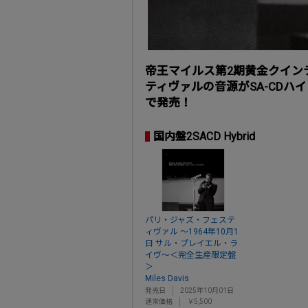
帝王マイルス第2期黄金クインテ
ティヴァルの音源がSA-CDハ
で発売！
国内盤2SACD Hybrid
パリ・ジャズ・フェステ
ィヴァル ～1964年10月1
日 サル・プレイエル・ラ
イヴ～＜完全生産限定盤
＞
Miles Davis
発売日
2025年10月01日
通常価格
￥5,500