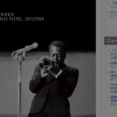
「S
ャン
エン
にて
「ホ
のコ
ズ発
金属
バッ
Mr
達成し
の“
Cre
NE
る待
細野
実現。
2.