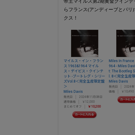
帝王マイルス第2期黄金クインテッ
らフランス(アンディーブとパリ)
クス！
マイルス・イン・フラン
Miles In France
ス 1963&1964 マイル
964 - Miles Dav
ス・デイビス・クインテ
t: The Bootleg 
ット -ブートレグ・シリー
l. 8＜完全生産
ズVol.8＜完全生産限定盤
Miles Davis
＞
発売日
2024年
Miles Davis
価格
￥10,490
発売日
2024年11月08日
通常価格
￥12,000
まとめてオフ
￥10,200