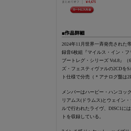
まとめてオフ
￥4,675
■作品詳細
2024年11月世界一斉発売され
録音6枚組『マイルス・イン・フラ
ブートレグ・シリーズ Vol.8』（6C
ズ・フェスティヴァルの2CDをS
ト仕様で分売（＊アナログ盤は2LP
メンバーはハービー・ハンコック
リアムス(ドラムス)とウェイン
ルで行われたライヴ、DISC1に
トを収録している。