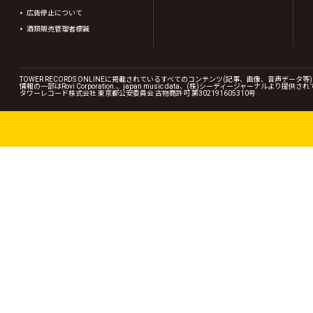
広告停止について
酒類販売管理者標識
TOWER RECORDS ONLINEに掲載されているすべてのコンテンツ(記事、画像、音声デ
情報の一部はRovi Corporation.、japan music data、(株)シーディージャーナルより提供
タワーレコード株式会社 東京都公安委員会 古物商許可 第302191605310号