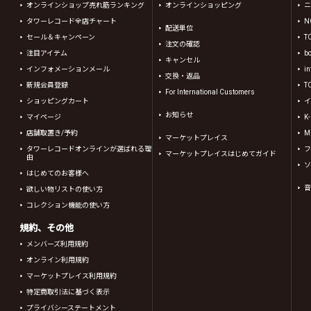
オンラインショップ売れ筋ランキング
オンラインショッピング
ニ
タワーレコード全店チャート
N
配送単位
セール＆キャンペーン
T
注文の確認
注目アイテム
b
キャンセル
インフォメーションメール
in
交換・返品
新規会員登録
T
For International Customers
ショッピングカート
イ
お知らせ
マイページ
K
店舗取置き/予約
Mi
マーケットプレイス
タワーレコードオンラインが選ばれる理
フ
マーケットプレイスはじめてガイド
由
ソ
はじめてのお客様へ
音
欲しい物リストの使い方
コレクション機能の使い方
規約、その他
メンバーズ利用規約
オンライン利用規約
マーケットプレイス利用規約
特定商取引法に基づく表示
プライバシーステートメント