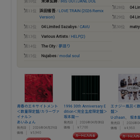
米津玄師
IRIS OUT/JANE DOE
第10位
/
04 Li
第28位
浜田省吾
LOVE TRAIN (2026 Remix
第11位
/
Version)
04 Li
第29位
04 Limited Sazabys
CAVU
matry
第12位
/
第30位
Various Artists
HELP(2)
第13位
/
The City
夢語り
第14位
/
Nujabes
modal soul
第15位
/
青春のエキサイトメント
1996 30th Anniversary E
エナジー風呂＜
＜数量限定盤/カラーヴァ
dition＜完全生産限定盤＞
盤＞
イナル＞
坂本龍一
、
U-zhaan
坂本
あいみょん
発売日
2026年04月08日
発売日
2026年0
価格
￥7,700
発売日
2026年04月29日
価格
￥4,950
価格
￥5,940