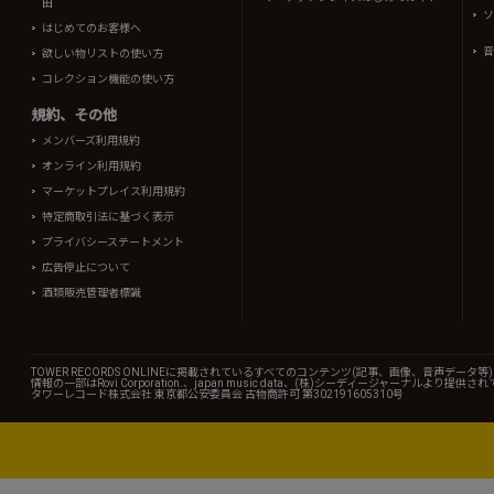
由
ソ
はじめてのお客様へ
音
欲しい物リストの使い方
コレクション機能の使い方
規約、その他
メンバーズ利用規約
オンライン利用規約
マーケットプレイス利用規約
特定商取引法に基づく表示
プライバシーステートメント
広告停止について
酒類販売管理者標識
TOWER RECORDS ONLINEに掲載されているすべてのコンテンツ(記事、画像、音声デ
情報の一部はRovi Corporation.、japan music data、(株)シーディージャーナルより提供
タワーレコード株式会社 東京都公安委員会 古物商許可 第302191605310号