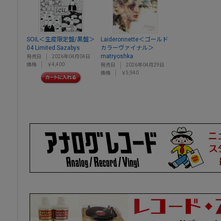
SOIL＜生産限定盤/黒盤＞
Laideronnette＜ゴールド
04 Limited Sazabys
カラーヴァイナル＞
matryoshka
発売日
2026年04月04日
価格
￥4,400
発売日
2026年04月29日
価格
￥5,940