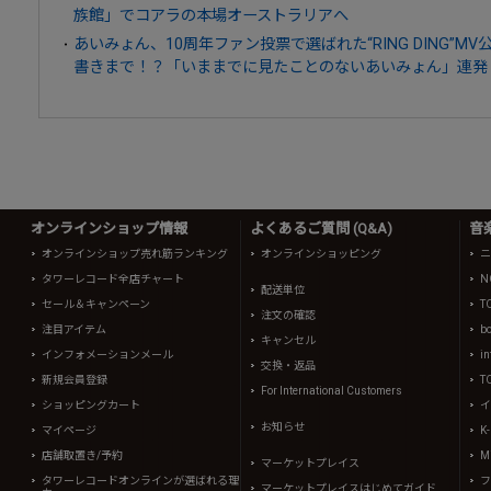
族館」でコアラの本場オーストラリアへ
あいみょん、10周年ファン投票で選ばれた“RING DING”
書きまで！？「いままでに見たことのないあいみょん」連発
オンラインショップ情報
よくあるご質問 (Q&A)
音
オンラインショップ売れ筋ランキング
オンラインショッピング
ニ
タワーレコード全店チャート
N
配送単位
セール＆キャンペーン
T
注文の確認
注目アイテム
b
キャンセル
インフォメーションメール
in
交換・返品
新規会員登録
T
For International Customers
ショッピングカート
イ
お知らせ
マイページ
K
店舗取置き/予約
Mi
マーケットプレイス
タワーレコードオンラインが選ばれる理
フ
マーケットプレイスはじめてガイド