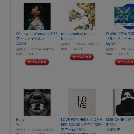
Okinawan Wuman＜クリ
metaphorical music
迷跡波＜完全生産
ア・ヴァイナル＞
Nujabes
ブルーヴァイナ
AWICH
MyGO!!!!!
発売日
2024年09月21日
価格
￥4,950
発売日
2026年04月29日
発売日
2026年0
価格
￥4,950
価格
￥6,600
Bully
LOVE PSYCHEDELICO NA
MIGNONNE＜
Ye
KED SONGS＜完全生産限
定盤＞
定アナログ盤＞
大貫妙子
発売日
2026年03月27日