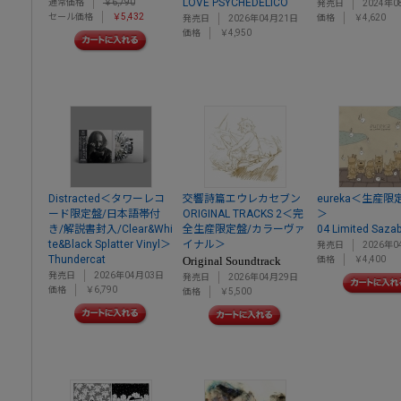
LOVE PSYCHEDELICO
通常価格
￥6,790
発売日
2024年0
セール価格
￥5,432
価格
￥4,620
発売日
2026年04月21日
価格
￥4,950
Distracted＜タワーレコ
交響詩篇エウレカセブン
eureka＜生産限
ード限定盤/日本語帯付
ORIGINAL TRACKS 2＜完
＞
き/解説書封入/Clear&Whi
全生産限定盤/カラーヴァ
04 Limited Saza
te&Black Splatter Vinyl＞
イナル＞
発売日
2026年0
Thundercat
Original Soundtrack
価格
￥4,400
発売日
2026年04月03日
発売日
2026年04月29日
価格
￥6,790
価格
￥5,500