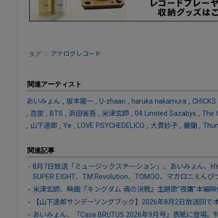
タグ ：
アナログレコード
関連アーティスト
あいみょん
,
坂本龍一
,
U-zhaan
,
haruka nakamura
,
CHICKS
,
杏里
,
BTS
,
浜田省吾
,
米津玄師
,
04 Limited Sazabys
,
The 
,
山下達郎
,
Ye
,
LOVE PSYCHEDELICO
,
大貫妙子
,
麗蘭
,
Thun
関連記事
8月7日放送「ミュージックステーション」、あいみょん、HY、AT
SUPER EIGHT、T.M.Revolution、TOMOO、マカロニえん
米津玄師、映画『キングダム 魂の決戦』主題歌“夜鷹”本編映
【山下達郎サンデーソングブック】2026年8月2日放送回
あいみょん、「Casa BRUTUS 2026年9月号」表紙に登