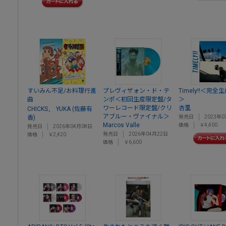
すいみん不足/お料理行進
プレヴィザォン・ド・テ
Timely!!＜完
曲
ンポ＜初回生産限定盤/タ
＞
ワーレコード限定盤/クリ
杏里
、
CHICKS
YUKA (佐藤有
アブルー・ヴァイナル＞
香)
発売日
2023年0
Marcos Valle
価格
￥4,400
発売日
2026年04月08日
発売日
2026年04月22日
価格
￥2,420
価格
￥6,600