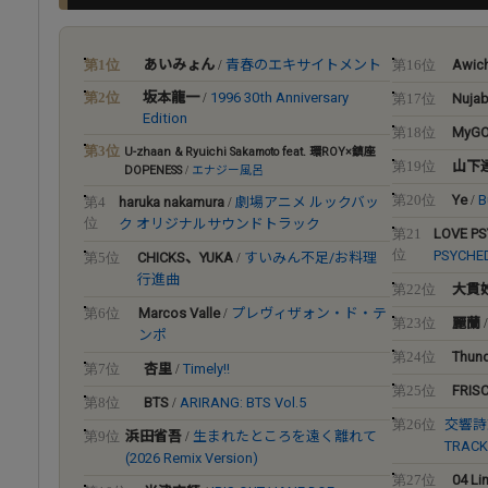
第1位
あいみょん
/
青春のエキサイトメント
Awic
第16位
第2位
坂本龍一
/
1996 30th Anniversary
Nuja
第17位
Edition
MyGO!!
第18位
第3位
U-zhaan & Ryuichi Sakamoto feat. 環ROY×鎮座
山下
第19位
DOPENESS
/
エナジー風呂
Ye
B
第20位
/
haruka nakamura
劇場アニメ ルックバッ
第4
/
位
ク オリジナルサウンドトラック
LOVE P
第21
位
PSYCHE
CHICKS、YUKA
すいみん不足/お料理
第5位
/
行進曲
大貫
第22位
Marcos Valle
プレヴィザォン・ド・テ
第6位
/
麗蘭
第23位
ンポ
Thund
第24位
杏里
Timely!!
第7位
/
FRIS
第25位
BTS
ARIRANG: BTS Vol.5
第8位
/
交響詩
第26位
浜田省吾
生まれたところを遠く離れて
第9位
/
TRACK
(2026 Remix Version)
04 Li
第27位