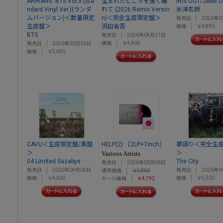
ARIRANG: BTS Vol.5 (Sta
生まれたところを遠く離
IRIS OUT/JANE 
ndard Vinyl Ver.)(ランダ
れて (2026 Remix Versio
米津玄師
ムバージョン)＜数量限定
n)＜完全生産限定盤＞
発売日
2026年0
生産盤＞
浜田省吾
価格
￥4,890
BTS
発売日
2026年04月21日
価格
￥4,400
発売日
2026年03月25日
価格
￥5,690
CAVU＜生産限定盤/黒盤
HELP(2) ［2LP+7inch］
夢語り＜完全生
＞
＞
Various Artists
04 Limited Sazabys
The City
発売日
2026年03月06日
発売日
2026年04月04日
発売日
2026年0
通常価格
￥5,990
価格
￥4,400
価格
￥5,500
セール価格
￥4,792