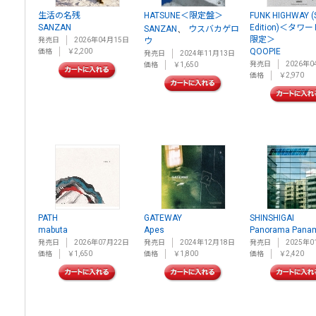
生活の名残
HATSUNE＜限定盤＞
FUNK HIGHWAY (
SANZAN
Edition)＜タ
、
SANZAN
ウスバカゲロ
限定＞
発売日
2026年04月15日
ウ
QOOPIE
価格
￥2,200
発売日
2024年11月13日
発売日
2026年0
価格
￥1,650
価格
￥2,970
PATH
GATEWAY
SHINSHIGAI
mabuta
Apes
Panorama Pana
発売日
2026年07月22日
発売日
2024年12月18日
発売日
2025年0
価格
￥1,650
価格
￥1,800
価格
￥2,420