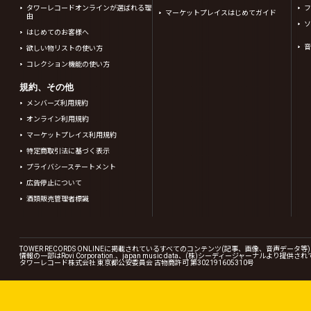
タワーレコードオンラインが選ばれる理
フ
マーケットプレイスはじめてガイド
由
ソ
はじめてのお客様へ
音
欲しい物リストの使い方
コレクション機能の使い方
規約、その他
メンバーズ利用規約
オンライン利用規約
マーケットプレイス利用規約
特定商取引法に基づく表示
プライバシーステートメント
広告停止について
酒類販売管理者標識
TOWER RECORDS ONLINEに掲載されているすべてのコンテンツ(記事、画像、音声デ
情報の一部はRovi Corporation.、japan music data、(株)シーディージャーナルより提供
タワーレコード株式会社 東京都公安委員会 古物商許可 第302191605310号