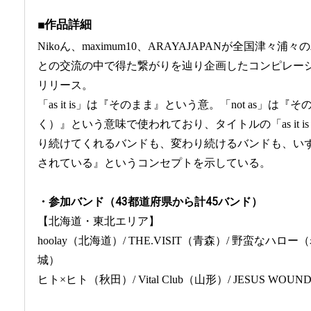
■作品詳細
Nikoん、maximum10、ARAYAJAPANが全国津
との交流の中で得た繋がりを辿り企画したコンピレーションCD『as 
リリース。
「as it is」は『そのまま』という意。「not as」
く）』という意味で使われており、タイトルの「as it is 
り続けてくれるバンドも、変わり続けるバンドも、い
されている』というコンセプトを示している。
・参加バンド（43都道府県から計45バンド）
【北海道・東北エリア】
hoolay（北海道）/ THE.VISIT（青森）/ 野蛮なハロー（岩手）
城）
ヒト×ヒト（秋田）/ Vital Club（山形）/ JESUS WOU