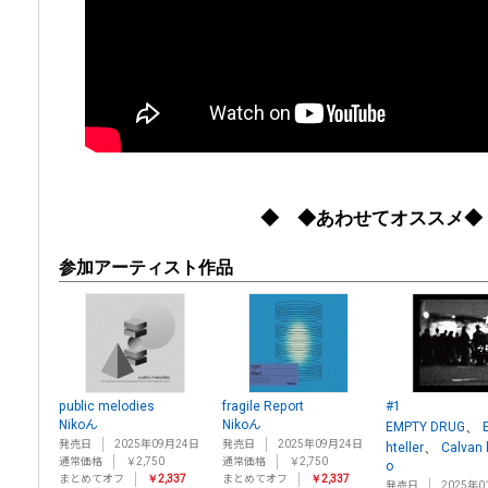
◆ ◆あわせてオススメ◆
参加アーティスト作品
public melodies
fragile Report
#1
Nikoん
Nikoん
、
EMPTY DRUG
発売日
2025年09月24日
発売日
2025年09月24日
、
hteller
Calvan 
通常価格
￥2,750
通常価格
￥2,750
o
まとめてオフ
￥2,337
まとめてオフ
￥2,337
発売日
2025年0