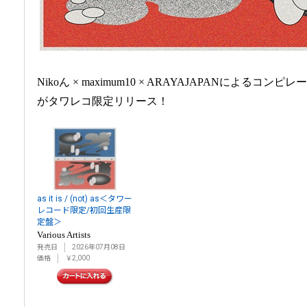
Nikoん × maximum10 × ARAYAJAPANによるコンピレーションC
がタワレコ限定リリース！
as it is / (not) as＜タワー
レコード限定/初回生産限
定盤＞
Various Artists
発売日
2026年07月08日
価格
￥2,000