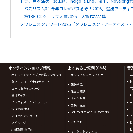
トラ、宮本浩次、女王蜂、indigo la End、優里、Novelbrig
「バズリズム02 今年コレがバズるぞ！2026」選出アーティ
「第18回CDショップ大賞2026」入賞作品特集
タワレコメンアワード2025「タワレコメン・アーティスト
オンラインショップ情報
よくあるご質問 (Q&A)
音
オンラインショップ売れ筋ランキング
オンラインショッピング
ニ
タワーレコード全店チャート
N
配送単位
セール＆キャンペーン
T
注文の確認
注目アイテム
b
キャンセル
インフォメーションメール
in
交換・返品
新規会員登録
T
For International Customers
ショッピングカート
イ
お知らせ
マイページ
K
店舗取置き/予約
Mi
マーケットプレイス