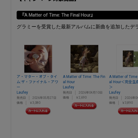
『A Matter of Time: The Final Hour』
グラミーを受賞した最新アルバムに新曲を追加したデ
ア・マター・オブ・タイ
A Matter of Time: The Fin
A Matter of Time:
ム:ザ・ファイナル・アワ
al Hour
al Hour＜完全
ー
Laufey
＞
Laufey
Laufey
発売日
2026年04月10日
価格
￥2,690
発売日
2026年05月27日
発売日
2026年0
価格
￥3,080
価格
￥3,890