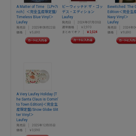
A Matter of Time ［LP+7i
ビーウィッチド:ザ・ゴッ
Bewitched: The
nch］＜完全生産限定盤/
デス・エディション
Edition＜完全
Timeless Blue Vinyl＞
Laufey
Navy Vinyl＞
Laufey
Laufey
発売日
2024年07月03日
通常価格
￥2,970
発売日
2025年08月22日
発売日
2024年0
まとめてオフ
￥2,524
価格
￥5,690
価格
￥9,690
A Very Laufey Holiday (T
he Santa Claus is Comin'
to Town Edition)＜完全生
産限定盤/Snow Globe Glit
ter Vinyl＞
Laufey
発売日
2025年12月05日
価格
￥3,590