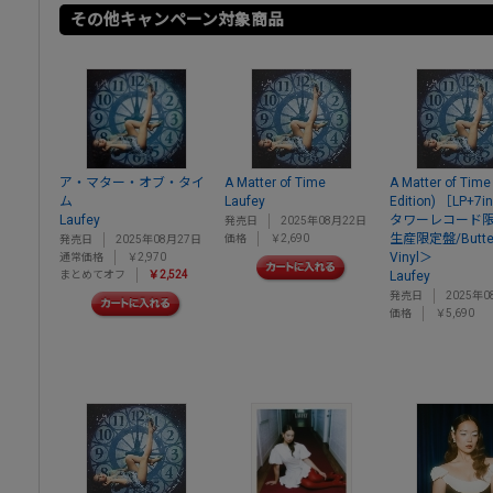
その他キャンペーン対象商品
ア・マター・オブ・タイ
A Matter of Time
A Matter of Time
ム
Laufey
Edition) ［LP+7
Laufey
タワーレコード限
発売日
2025年08月22日
生産限定盤/Butter
価格
￥2,690
発売日
2025年08月27日
Vinyl＞
通常価格
￥2,970
まとめてオフ
￥2,524
Laufey
発売日
2025年0
価格
￥5,690