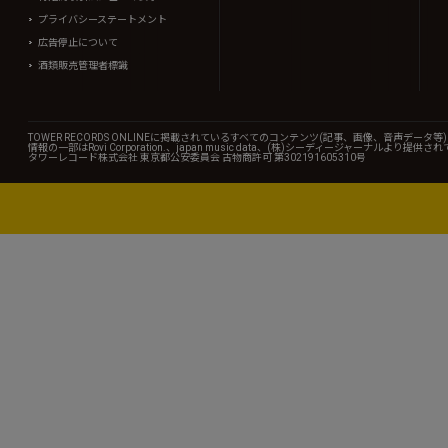
プライバシーステートメント
広告停止について
酒類販売管理者標識
TOWER RECORDS ONLINEに掲載されているすべてのコンテンツ(記事、画像、音声デ
情報の一部はRovi Corporation.、japan music data、(株)シーディージャーナルより提供
タワーレコード株式会社 東京都公安委員会 古物商許可 第302191605310号