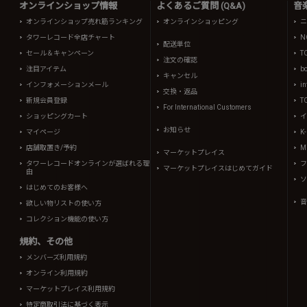
オンラインショップ情報
よくあるご質問 (Q&A)
音
オンラインショップ売れ筋ランキング
オンラインショッピング
ニ
タワーレコード全店チャート
N
配送単位
セール＆キャンペーン
T
注文の確認
注目アイテム
b
キャンセル
インフォメーションメール
in
交換・返品
新規会員登録
T
For International Customers
ショッピングカート
イ
お知らせ
マイページ
K
店舗取置き/予約
Mi
マーケットプレイス
タワーレコードオンラインが選ばれる理
フ
マーケットプレイスはじめてガイド
由
ソ
はじめてのお客様へ
音
欲しい物リストの使い方
コレクション機能の使い方
規約、その他
メンバーズ利用規約
オンライン利用規約
マーケットプレイス利用規約
特定商取引法に基づく表示