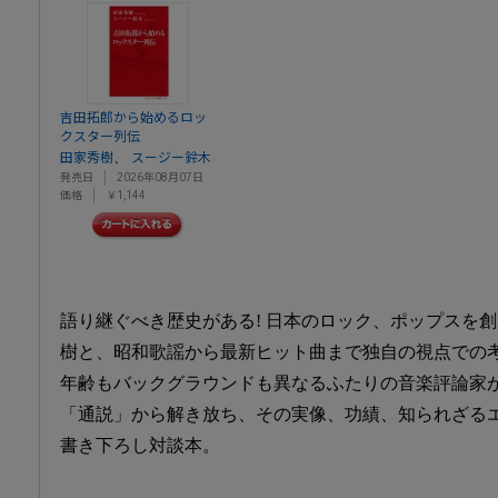
吉田拓郎から始めるロッ
クスター列伝
、
田家秀樹
スージー鈴木
発売日
2026年08月07日
価格
￥1,144
語り継ぐべき歴史がある! 日本のロック、ポップスを
樹と、昭和歌謡から最新ヒット曲まで独自の視点での
年齢もバックグラウンドも異なるふたりの音楽評論家が
「通説」から解き放ち、その実像、功績、知られざる
書き下ろし対談本。