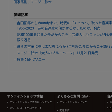
田家秀樹
,
スージー鈴木
関連記事
吉田拓郎からVaundyまで、時代の「てっぺん」取った音
1966-2023 あの音楽家の何がすごかったのか」発売
昭和100年を迎えた今だからこそ！芸能人にもファンが多い
振り返る
彼らの言葉に胸はまだ震えるか!?年を経た今だからこそ語れ
スージー鈴木『大人のブルーハーツ』11月21日発売
特集：EPICソニー
オンラインショップ情報
よくあるご質問 (Q&A)
音
オンラインショップ売れ筋ランキング
オンラインショッピング
ニ
タワーレコード全店チャート
N
配送単位