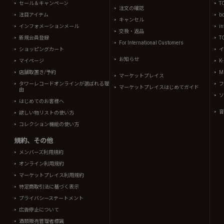
セール＆キャンペーン
T
注文の確認
注目アイテム
b
キャンセル
インフォメーションメール
in
交換・返品
新規会員登録
T
For International Customers
ショッピングカート
イ
お知らせ
マイページ
K
店舗取置き/予約
Mi
マーケットプレイス
タワーレコードオンラインが選ばれる理
フ
マーケットプレイスはじめてガイド
由
ソ
はじめてのお客様へ
音
欲しい物リストの使い方
コレクション機能の使い方
規約、その他
メンバーズ利用規約
オンライン利用規約
マーケットプレイス利用規約
特定商取引法に基づく表示
プライバシーステートメント
広告停止について
酒類販売管理者標識