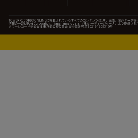
TOWER RECORDS ONLINEに掲載されているすべてのコンテンツ(記事、画像、音声デ
情報の一部はRovi Corporation.、japan music data、(株)シーディージャーナルより提供
タワーレコード株式会社 東京都公安委員会 古物商許可 第302191605310号