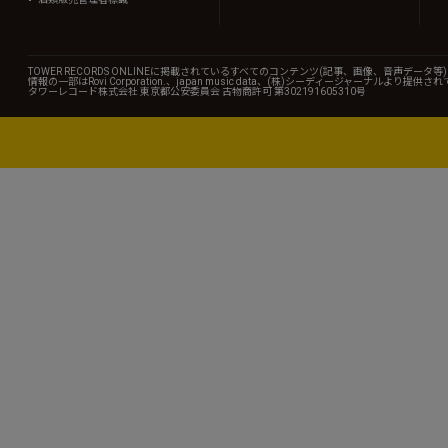
TOWER RECORDS ONLINEに掲載されているすべてのコンテンツ(記事、画像、音声デ
情報の一部はRovi Corporation.、japan music data、(株)シーディージャーナルより提供
タワーレコード株式会社 東京都公安委員会 古物商許可 第302191605310号