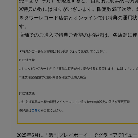
売日より1ヶ月）を経過すると、自動的に特典付与対
※特典の数には限りがございます。限定数満了次第、
※タワーレコード店舗とオンラインでは特典の運用状
す。
店舗でのご購入で特典ご希望のお客様は、各店舗に運
▼特典がご不要なお客様は下記手順に従って設定してください。
[1]ご注文時
1.ショッピングカート内で「商品に特典が付く場合特典を希望します」に対し「いい
2.注文確認画面にて選択内容を確認の上購入確定
[2]ご注文後
ご注文後商品未出荷の期間マイページにてご注文時の特典設定の選択が変更可能
※詳細は
こちら
をご覧ください。
2025年6月に「週刊プレイボーイ」でグラビアデビュ