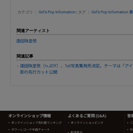
カテゴリ ：
Girl's Pop Information
| タグ ：
Girl's Pop Information
書
関連アーティスト
逢田珠里依
関連記事
逢田珠里依（≒JOY）、1st写真集発売決定。テーマは「ア
影の先行カット公開
オンラインショップ情報
よくあるご質問 (Q&A)
音
オンラインショップ売れ筋ランキング
オンラインショッピング
ニ
タワーレコード全店チャート
N
配送単位