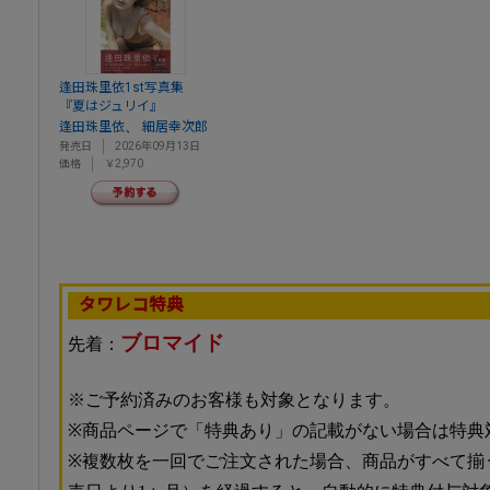
逢田珠里依1st写真集
『夏はジュリイ』
、
逢田珠里依
細居幸次郎
発売日
2026年09月13日
価格
￥2,970
タワレコ特典
ブロマイド
先着：
※ご予約済みのお客様も対象となります。
※商品ページで「特典あり」の記載がない場合は特典
※複数枚を一回でご注文された場合、商品がすべて揃