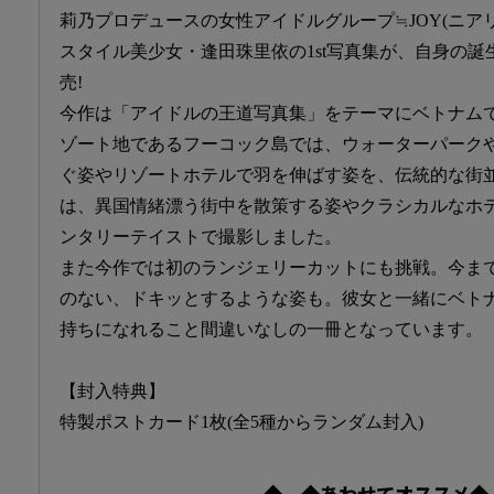
莉乃プロデュースの女性アイドルグループ≒JOY(ニア
スタイル美少女・逢田珠里依の1st写真集が、自身の誕生
売!
今作は「アイドルの王道写真集」をテーマにベトナム
ゾート地であるフーコック島では、ウォーターパーク
ぐ姿やリゾートホテルで羽を伸ばす姿を、伝統的な街
は、異国情緒漂う街中を散策する姿やクラシカルなホ
ンタリーテイストで撮影しました。
また今作では初のランジェリーカットにも挑戦。今ま
のない、ドキッとするような姿も。彼女と一緒にベト
持ちになれること間違いなしの一冊となっています。
【封入特典】
特製ポストカード1枚(全5種からランダム封入)