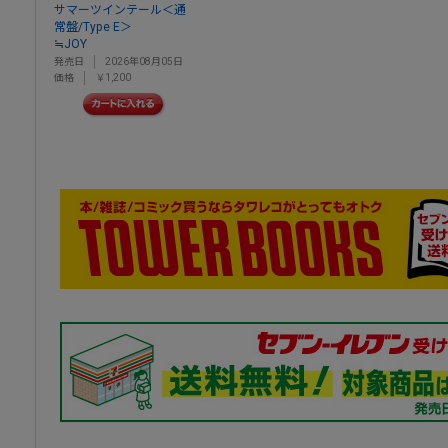
サマーツインテール＜通
常盤/Type E＞
≒JOY
発売日
2026年08月05日
価格
￥1,200