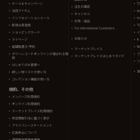
セール＆キャンペーン
T
注文の確認
注目アイテム
b
キャンセル
インフォメーションメール
in
交換・返品
新規会員登録
T
For International Customers
ショッピングカート
イ
お知らせ
マイページ
K
店舗取置き/予約
Mi
マーケットプレイス
タワーレコードオンラインが選ばれる理
フ
マーケットプレイスはじめてガイド
由
ソ
はじめてのお客様へ
音
欲しい物リストの使い方
コレクション機能の使い方
規約、その他
メンバーズ利用規約
オンライン利用規約
マーケットプレイス利用規約
特定商取引法に基づく表示
プライバシーステートメント
広告停止について
酒類販売管理者標識