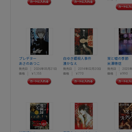
プレデター
白ゆき姫殺人事件
栞と嘘の季節
あさのあつこ
湊かなえ
米澤穂信
発売日
2026年05月21日
発売日
2014年02月20日
発売日
2025
価格
￥1,155
価格
￥770
価格
￥990