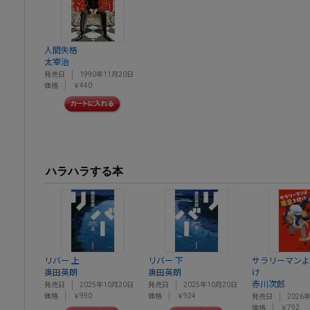
人間失格
太宰治
発売日
1990年11月20日
価格
￥440
ハラハラする本
リバー 上
リバー 下
サラリーマンよ
奥田英朗
奥田英朗
け
赤川次郎
発売日
2025年10月20日
発売日
2025年10月20日
価格
￥990
価格
￥924
発売日
2026
価格
￥792