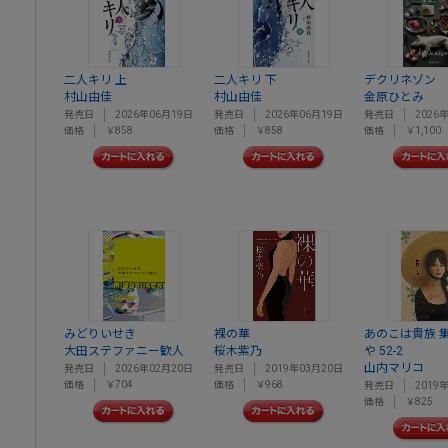
二人キリ 上
二人キリ 下
デクリネゾン
村山由佳
村山由佳
金原ひとみ
発売日
2026年06月19日
発売日
2026年06月19日
発売日
2026
価格
￥858
価格
￥858
価格
￥1,100
みどりいせき
裸の華
あのこは貴族 
大田ステファニー歓人
桜木紫乃
や 52-2
山内マリコ
発売日
2026年02月20日
発売日
2019年03月20日
価格
￥704
価格
￥968
発売日
2019
価格
￥825