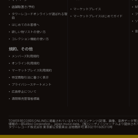
店舗取置き/予約
Mi
マーケットプレイス
タワーレコードオンラインが選ばれる理
フ
マーケットプレイスはじめてガイド
由
ソ
はじめてのお客様へ
音
欲しい物リストの使い方
コレクション機能の使い方
規約、その他
メンバーズ利用規約
オンライン利用規約
マーケットプレイス利用規約
特定商取引法に基づく表示
プライバシーステートメント
広告停止について
酒類販売管理者標識
TOWER RECORDS ONLINEに掲載されているすべてのコンテンツ(記事、画像、音声デ
情報の一部はRovi Corporation.、japan music data、(株)シーディージャーナルより提供
タワーレコード株式会社 東京都公安委員会 古物商許可 第302191605310号