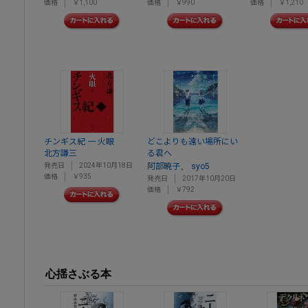
価格
￥1,100
価格
￥990
価格
￥1,210
チンギス紀 一 火眼
どこよりも遠い場所にい
北方謙三
る君へ
、
発売日
2024年10月18日
阿部暁子
syo5
価格
￥935
発売日
2017年10月20日
価格
￥792
心揺さぶる本