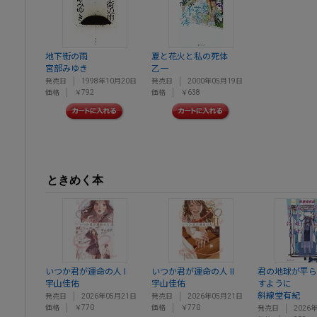
地下街の雨
夏と花火と私の死体
宮部みゆき
乙一
発売日
1998年10月20日
発売日
2000年05月19日
価格
￥792
価格
￥638
ときめく本
いつか君が運命の人 I
いつか君が運命の人 II
君の地球が平ら
宇山佳佑
宇山佳佑
すように
斜線堂有紀
発売日
2026年05月21日
発売日
2026年05月21日
価格
￥770
価格
￥770
発売日
2026