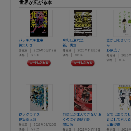
世界が広がる本
パッキパキ北京
令和反逆六法
妻が口をきいて
綿矢りさ
新川帆立
ん
野原広子
発売日
2026年06月19日
発売日
2025年11月20日
価格
￥660
価格
￥814
発売日
2026
価格
￥649
逆ソクラテス
芭蕉はがまんできない お
父ではありませ
伊坂幸太郎
くのほそ道随行記
者として考える
関口尚
武田砂鉄
発売日
2023年06月20日
価格
￥902
発売日
2025年04月18日
発売日
2026