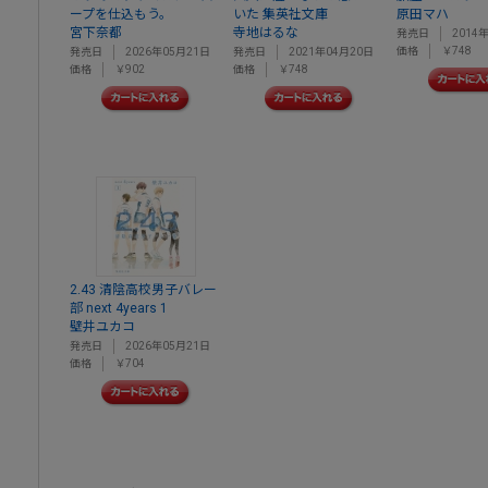
ープを仕込もう。
いた 集英社文庫
原田マハ
宮下奈都
寺地はるな
発売日
2014
価格
￥748
発売日
2026年05月21日
発売日
2021年04月20日
価格
￥902
価格
￥748
2.43 清陰高校男子バレー
部 next 4years 1
壁井ユカコ
発売日
2026年05月21日
価格
￥704