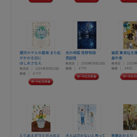
銀河ホテルの居候 また虹
光の帝国 常野物語
猫君 集英社文庫
がかかる日に
恩田陸
畠中恵
ほしおさなえ
発売日
2000年09月20日
発売日
2023
価格
￥792
価格
￥825
発売日
2024年09月20日
価格
￥770
とりあえずウミガメのス
大人は泣かないと思って
旅屋おかえり