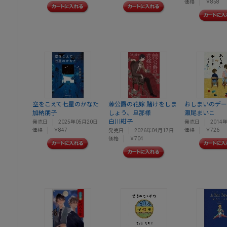
価格
￥858
空をこえて七星のかなた
棘公爵の花嫁 賭けをしま
おしまいのデー
加納朋子
しょう、旦那様
瀬尾まいこ
白川紺子
発売日
2025年05月20日
発売日
2014
価格
￥847
価格
￥726
発売日
2026年04月17日
価格
￥704