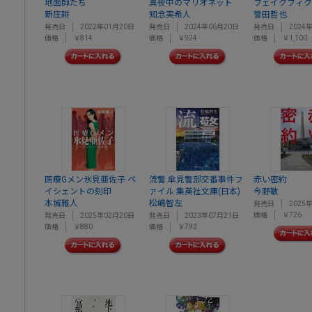
地面師たち
真夜中のマリオネット
フェイクフィク
新庄耕
知念実希人
誉田哲也
発売日
2022年01月20日
発売日
2024年06月20日
発売日
2024
価格
￥814
価格
￥924
価格
￥1,100
医療Gメン氷見亜佐子 ペ
流警 傘見警部交番事件フ
赤い密約
イシェントの刻印
ァイル 集英社文庫(日本)
今野敏
本城雅人
松嶋智左
発売日
2025
価格
￥726
発売日
2025年02月20日
発売日
2023年07月21日
価格
￥880
価格
￥792