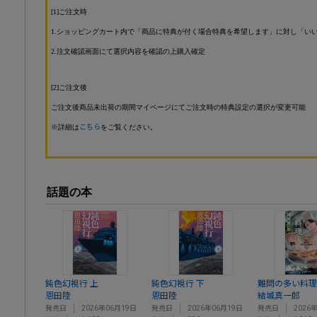
[1]ご注文時
1.ショッピングカート内で「商品に特典が付く場合特典を希望します」に対し「い
2.注文確認画面にて選択内容を確認の上購入確定
[2]ご注文後
ご注文後商品未出荷の期間マイページにてご注文時の特典設定の選択が変更可能
※詳細は
こちら
をご覧ください。
話題の本
鈍色幻視行 上
鈍色幻視行 下
難問の多い料理
恩田陸
恩田陸
結城真一郎
発売日
2026年06月19日
発売日
2026年06月19日
発売日
2026