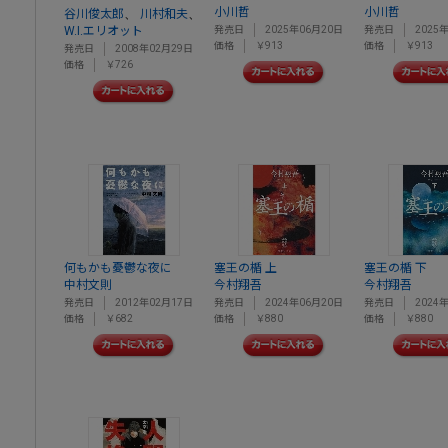
小川哲
小川哲
、
、
谷川俊太郎
川村和夫
W.I.エリオット
発売日
2025年06月20日
発売日
2025
価格
￥913
価格
￥913
発売日
2008年02月29日
価格
￥726
何もかも憂鬱な夜に
塞王の楯 上
塞王の楯 下
中村文則
今村翔吾
今村翔吾
発売日
2012年02月17日
発売日
2024年06月20日
発売日
2024
価格
￥682
価格
￥880
価格
￥880