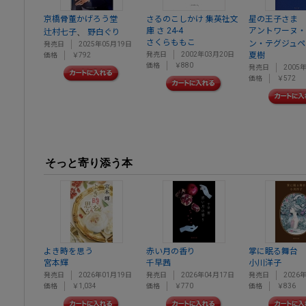
京橋骨董かげろう堂
さるのこしかけ 集英社文
星の王子さま
庫 さ 24-4
アントワーヌ・
、
辻村七子
野白ぐり
さくらももこ
ン・テグジュペ
発売日
2025年05月19日
発売日
2002年03月20日
夏樹
価格
￥792
価格
￥880
発売日
2005
価格
￥572
そっと寄り添う本
よき時を思う
赤い月の香り
掌に眠る舞台
宮本輝
千早茜
小川洋子
発売日
2026年01月19日
発売日
2026年04月17日
発売日
2026
価格
￥1,034
価格
￥770
価格
￥836