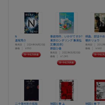
N
事故物件、いかがですか?
桐島、部活やめ
道尾秀介
東京ロンダリング 集英社
朝井リョウ
文庫(日本)
発売日
2024年06月20日
発売日
2012
原田ひ香
価格
￥990
価格
￥660
発売日
2022年05月20日
価格
￥1,045
二十億光年の孤独
地図と拳 上
地図と拳 下