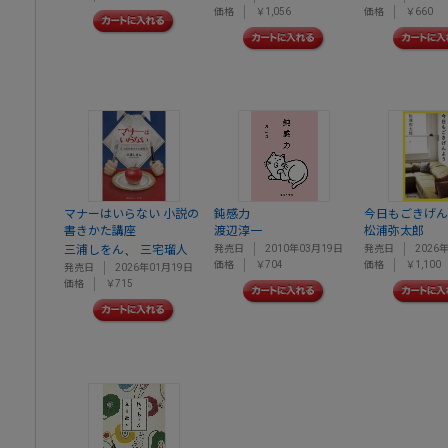
価格
￥1,056
価格
￥660
マナーはいらない 小説の
鈍感力
今日もごきげん
書きかた講座
渡辺淳一
松浦弥太郎
、
三浦しをん
三宅瑠人
発売日
2010年03月19日
発売日
2026
価格
￥704
価格
￥1,100
発売日
2026年01月19日
価格
￥715