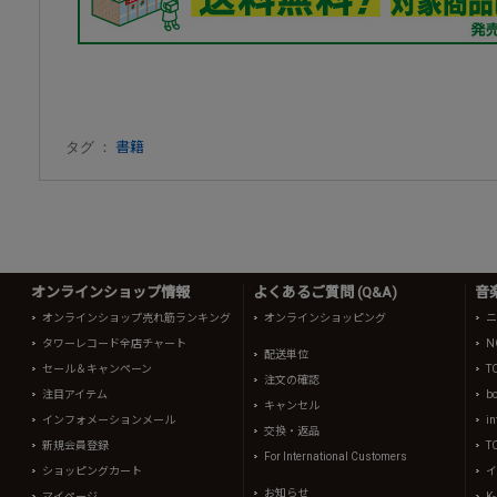
タグ ：
書籍
オンラインショップ情報
よくあるご質問 (Q&A)
音
オンラインショップ売れ筋ランキング
オンラインショッピング
ニ
タワーレコード全店チャート
N
配送単位
セール＆キャンペーン
T
注文の確認
注目アイテム
b
キャンセル
インフォメーションメール
in
交換・返品
新規会員登録
T
For International Customers
ショッピングカート
イ
お知らせ
マイページ
K