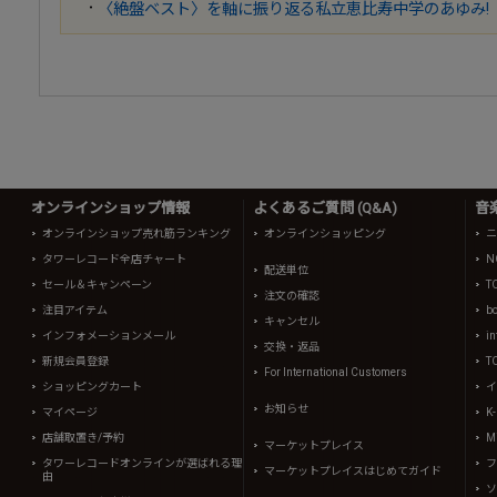
〈絶盤ベスト〉を軸に振り返る私立恵比寿中学のあゆみ!
オンラインショップ情報
よくあるご質問 (Q&A)
音
オンラインショップ売れ筋ランキング
オンラインショッピング
ニ
タワーレコード全店チャート
N
配送単位
セール＆キャンペーン
T
注文の確認
注目アイテム
b
キャンセル
インフォメーションメール
in
交換・返品
新規会員登録
T
For International Customers
ショッピングカート
イ
お知らせ
マイページ
K
店舗取置き/予約
Mi
マーケットプレイス
タワーレコードオンラインが選ばれる理
フ
マーケットプレイスはじめてガイド
由
ソ