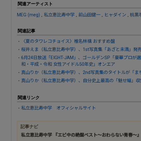
関連アーティスト
MEG (meg)
,
私立恵比寿中学
,
前山田健一
,
ヒャダイン
,
桃黒
関連記事
〈夏のタワレコチョイス〉椎名林檎 おすすめ盤
桜井えま（私立恵比寿中学）、1st写真集「あざと未満」発
6月24日放送「EIGHT-JAM」、ゴールデンSP「豪華プロ
和・平成・令和 女性アイドル50年史」オンエア
真山りか（私立恵比寿中学）、2nd写真集のタイトルが「ま
真山りか（私立恵比寿中学）、自分史上最高の「魅せ幅」収録
関連リンク
私立恵比寿中学 オフィシャルサイト
記事ナビ
私立恵比寿中学 『エビ中の絶盤ベスト〜おわらない青春〜