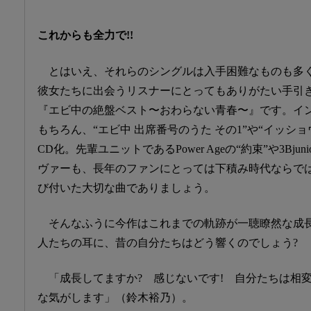
これからも全力で!!
とはいえ、それらのシングルは入手困難なものも多
彼女たちに出会うリスナーにとってもありがたい手引
『エビ中の絶盤ベスト〜おわらない青春〜』です。イ
もちろん、“エビ中 出席番号のうた その1”や“イッシ
CD化。先輩ユニットであるPower Ageの“約束”や3Bju
ヴァーも、長年のファンにとっては下積み時代ならで
び付いた大切な曲でありましょう。
そんなふうに今作はこれまでの軌跡が一聴瞭然な成
人たちの耳に、昔の自分たちはどう響くのでしょう?
「成長してますか? 感じないです! 自分たちは相
な気がします」（鈴木裕乃）。