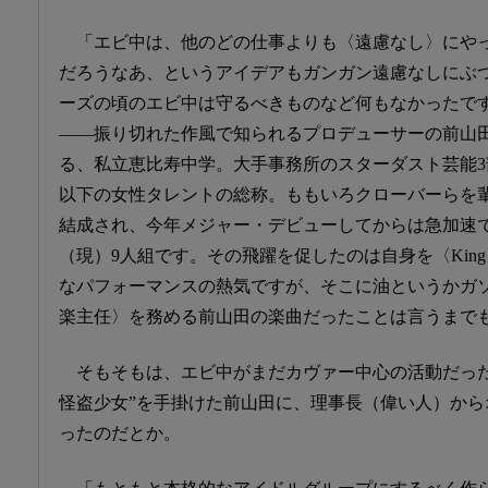
「エビ中は、他のどの仕事よりも〈遠慮なし〉にや
だろうなあ、というアイデアもガンガン遠慮なしにぶ
ーズの頃のエビ中は守るべきものなど何もなかったで
——振り切れた作風で知られるプロデューサーの前山
る、私立恵比寿中学。大手事務所のスターダスト芸能3部に
以下の女性タレントの総称。ももいろクローバーらを輩
結成され、今年メジャー・デビューしてからは急加速
（現）9人組です。その飛躍を促したのは自身を〈King 
なパフォーマンスの熱気ですが、そこに油というかガ
楽主任〉を務める前山田の楽曲だったことは言うまで
そもそもは、エビ中がまだカヴァー中心の活動だった
怪盗少女”を手掛けた前山田に、理事長（偉い人）か
ったのだとか。