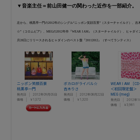
▼音楽主任＝前山田健一の関わった近作を一部紹介。
左から、桃黒亭一門の2012年のシングル“ニッポン笑顔百景”（スターチャイルド）、吉木
☆”（コロムビア）、MEGの2012年作『WEAR I AM』（スターチャイルド）、ヒャダインの2
月28日にリリースされるヒャダインのベスト盤『20112012』（すべてランティス）
ニッポン笑顔百景
ボカロがライバル☆
WEAR I AM ［C
桃黒亭一門
吉木りさ
＜初回限定盤＞
MEG (meg)
発売日
2012年09月05日
発売日
2012年08月22日
価格
￥1,572
価格
￥1,320
発売日
2012年1
価格
￥3,981