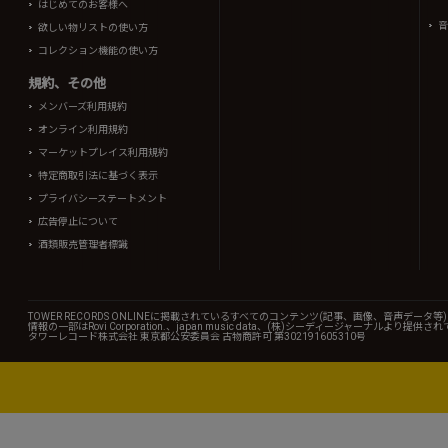
はじめてのお客様へ
音
欲しい物リストの使い方
コレクション機能の使い方
規約、その他
メンバーズ利用規約
オンライン利用規約
マーケットプレイス利用規約
特定商取引法に基づく表示
プライバシーステートメント
広告停止について
酒類販売管理者標識
TOWER RECORDS ONLINEに掲載されているすべてのコンテンツ(記事、画像、音声デ
情報の一部はRovi Corporation.、japan music data、(株)シーディージャーナルより提供
タワーレコード株式会社 東京都公安委員会 古物商許可 第302191605310号