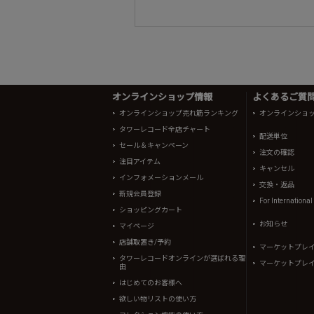
オンラインショップ情報
よくあるご質問 
オンラインショップ売れ筋ランキング
オンラインショ
タワーレコード全店チャート
配送単位
セール＆キャンペーン
注文の確認
注目アイテム
キャンセル
インフォメーションメール
交換・返品
新規会員登録
For Internationa
ショッピングカート
お知らせ
マイページ
店舗取置き/予約
マーケットプレ
タワーレコードオンラインが選ばれる理
マーケットプレ
由
はじめてのお客様へ
欲しい物リストの使い方