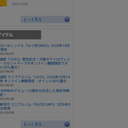
2023/12/22
もっと見る
ONDO 1stシングル『はつ恋ONDO』2026年10月
日発売
26/08/09）
達郎『JOY2』発売記念！対象のアナログレコ
・カセットテープがオンライン期間限定でポ
ト20％還元！
26/08/09）
達郎 ライブアルバム『JOY2』2026年10月14
売 オンライン期間限定：ポイント20％還元
26/08/09）
ACKPINKのデビュー10周年を記念した限定特典
定！
26/08/08）
美奈代 ミニアルバム『GOOD DAY!!』2026年9
3日発売
26/08/08）
もっと見る