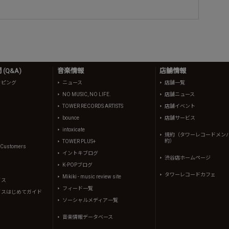
(Q&A)
音楽情報
店舗情報
ッピング
ニュース
店舗一覧
NO MUSIC, NO LIFE.
店舗ニュース
TOWER RECORDS ARTISTS
店舗イベント
bounce
店舗サービス
intoxicate
規約（タワーレコードメン
約）
TOWER PLUS+
l Customers
イントキブログ
渋谷店ホームページ
K-POPブログ
タワーレコードカフェ
Mikiki - music review site
イス
フィード一覧
イスはじめてガイド
ソーシャルメディア一覧
音楽情報データベース