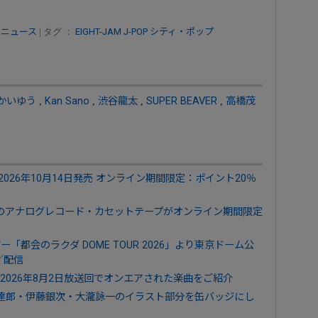
 ニュース
| タグ ：
EIGHT-JAM
J-POP
シティ・ポップ
かいゆう
,
Kan Sano
,
渋谷龍太
,
SUPER BEAVER
,
高橋茂
2026年10月14日発売 オンライン期間限定：ポイント20％
象のアナログレコード・カセットテープがオンライン期間限定
アー「都会のラクダ DOME TOUR 2026」より東京ドーム公
／配信
026年8月2日放送回でオンエアされた楽曲をご紹介
下達郎・伊藤銀次・大瀧詠一のイラスト部分を缶バッジにし