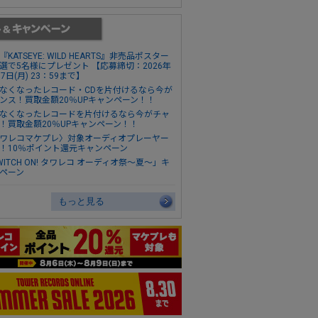
『KATSEYE: WILD HEARTS』非売品ポスター
選で5名様にプレゼント 【応募締切：2026年
17日(月) 23：59まで】
なくなったレコード・CDを片付けるなら今が
ンス！買取金額20％UPキャンペーン！！
なくなったレコードを片付けるなら今がチャ
！買取金額20％UPキャンペーン！！
ワレコマケプレ〉対象オーディオプレーヤー
！10％ポイント還元キャンペーン
WITCH ON! タワレコ オーディオ祭～夏～」キ
ペーン
もっと見る