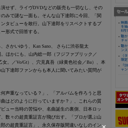
演せず、ライヴDVDなどの販売も一切なし、その
オのみで謎な一面も。そんな山下達郎に今回、「関
映画
インタビューを敢行。山下達郎をリスペクトするプ
を抽
8月
ュー形式で回答する。
聴か
チャ
さかいゆう、Kan Sano、 さらに渋谷龍太
聴か
ンス
場。ほかにも、山内総一郎（フジファブリック／
〈タ
限定
乙女。／Vo/Gt）、穴見真吾（緑黄色社会／Ba）、本
「S
ャン
の山下達郎ファンからも本人に聞いてみたい質問が
は何声重なっている？」、「アルバムを作ろうと思
作曲はどのように行っていますか？」、これらの質
デビュー当時の苦悩や、名曲誕生の裏側、日本ロッ
ど、数々の超貴重証言が飛び出す。「プロが選ぶ山
達郎の超貴重証言」、永久保存版間違いなしのイン