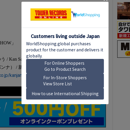
HOW」
an Sano / 渋谷龍太（SUPER BEAVER）
ナ） / 新妻聖子
co.jp/kanjam/