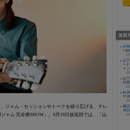
ii
14
（20
山下
ード
イン
（20
山下
日発
（20
BL
が決
（20
え、ジャム・セッションやトークを繰り広げる、テレ
渡辺
月2
ャム 完全燃SHOW」。6月19日放送回では、「山
（20