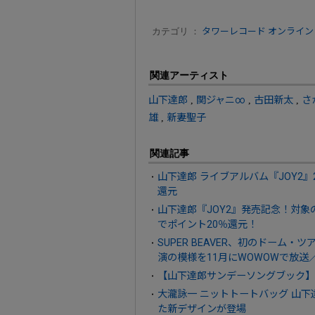
カテゴリ ：
タワーレコード オンライン
関連アーティスト
山下達郎
,
関ジャニ∞
,
古田新太
,
さ
雄
,
新妻聖子
関連記事
山下達郎 ライブアルバム『JOY2』
還元
山下達郎『JOY2』発売記念！対
でポイント20％還元！
SUPER BEAVER、初のドーム・ツ
演の模様を11月にWOWOWで放送
【山下達郎サンデーソングブック】2
大瀧詠一 ニットトートバッグ 山
た新デザインが登場