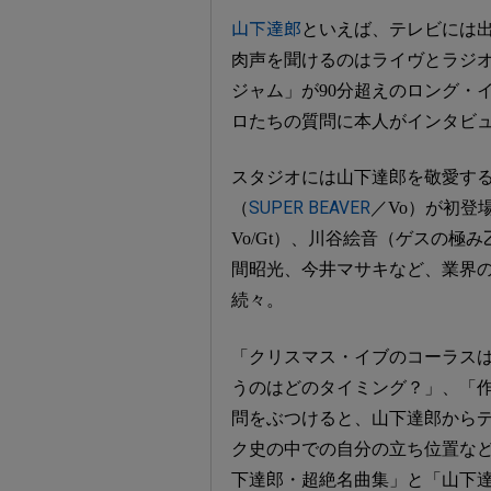
山下達郎
といえば、テレビには出
肉声を聞けるのはライヴとラジ
ジャム」が90分超えのロング・
ロたちの質問に本人がインタビ
スタジオには山下達郎を敬愛する、
（
SUPER BEAVER
／Vo）が初登
Vo/Gt）、川谷絵音（ゲスの極み
間昭光、今井マサキなど、業界
続々。
「クリスマス・イブのコーラス
うのはどのタイミング？」、「
問をぶつけると、山下達郎から
ク史の中での自分の立ち位置な
下達郎・超絶名曲集」と「山下