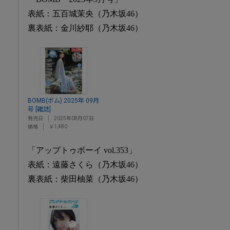
表紙：五百城茉央（乃木坂46）
裏表紙：金川紗耶（乃木坂46）
BOMB(ボム) 2025年 09月
号 [雑誌]
発売日
2025年08月07日
価格
￥1,480
「アップトゥボーイ vol.353」
表紙：遠藤さくら（乃木坂46）
裏表紙：柴田柚菜（乃木坂46）