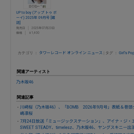
UP to boy (アップ トゥ ボ
ーイ) 2025年 09月号 [雑
誌]
発売日
2025年07月23日
価格
￥1,400
カテゴリ ：
タワーレコード オンライン ニュース
| タグ ：
Girl's Po
関連アーティスト
乃木坂46
関連記事
川﨑桜（乃木坂46）、「BOMB 2026年9月号」表紙＆巻
嶋凛桜
7月24日放送「ミュージックステーション」、アイナ・ジ・エンド、
SWEET STEADY、timelesz、乃木坂46、ヤングスキニー出