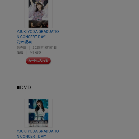
YUUKI YODA GRADUATIO
N CONCERT DAY1
乃木坂46
発売日
2025年10月01日
価格
￥9,680
■DVD
YUUKI YODA GRADUATIO
N CONCERT DAY1