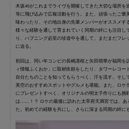
木坂46がこれまでライヴを開催してきた大切な場所を
等に飛び込みで広報活動を行う。また、頑張ったご褒
味わったり、その地出身の先輩メンバーがオススメす
様々な経験を通して育まれていく同期の絆にも注目し
り、ハプニング必至の珍道中を通して、まだまだフレ
に迫る。
初回は、同い年コンビの長嶋凛桜と矢田萌華が福岡を
ィ情報ふくおか」に取材依頼をしたり、タワーレコー
自分たちのことを知ってもらうべく、汗を流す。そし
美空のおすすめスポットやグルメも堪能。また、ロケ
にプレゼントすべく、オリジナルの明太子作りにも挑
は……！？ ロケの最後に訪れた太宰府天満宮では、あ
た。初めての経験を共にし、さらに深まる同期の絆に