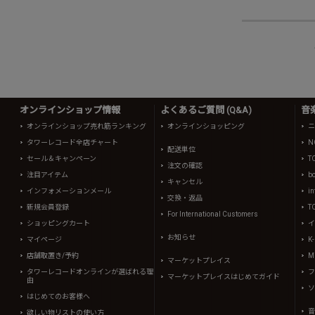
オンラインショップ情報
よくあるご質問 (Q&A)
音
オンラインショップ売れ筋ランキング
オンラインショッピング
ニ
タワーレコード全店チャート
N
配送単位
セール＆キャンペーン
T
注文の確認
注目アイテム
b
キャンセル
インフォメーションメール
in
交換・返品
新規会員登録
T
For International Customers
ショッピングカート
イ
お知らせ
マイページ
K
店舗取置き/予約
Mi
マーケットプレイス
タワーレコードオンラインが選ばれる理
フ
マーケットプレイスはじめてガイド
由
ソ
はじめてのお客様へ
音
欲しい物リストの使い方