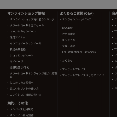
オンラインショップ情報
よくあるご質問 (Q&A)
音
オンラインショップ売れ筋ランキング
オンラインショッピング
ニ
タワーレコード全店チャート
N
配送単位
セール＆キャンペーン
T
注文の確認
注目アイテム
b
キャンセル
インフォメーションメール
in
交換・返品
新規会員登録
T
For International Customers
ショッピングカート
イ
お知らせ
マイページ
K
店舗取置き/予約
Mi
マーケットプレイス
タワーレコードオンラインが選ばれる理
フ
マーケットプレイスはじめてガイド
由
ソ
はじめてのお客様へ
音
欲しい物リストの使い方
コレクション機能の使い方
規約、その他
メンバーズ利用規約
オンライン利用規約