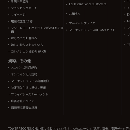
新規会員登録
T
For International Customers
ショッピングカート
イ
お知らせ
マイページ
K
店舗取置き/予約
Mi
マーケットプレイス
タワーレコードオンラインが選ばれる理
フ
マーケットプレイスはじめてガイド
由
ソ
はじめてのお客様へ
音
欲しい物リストの使い方
コレクション機能の使い方
規約、その他
メンバーズ利用規約
オンライン利用規約
マーケットプレイス利用規約
特定商取引法に基づく表示
プライバシーステートメント
広告停止について
酒類販売管理者標識
TOWER RECORDS ONLINEに掲載されているすべてのコンテンツ(記事、画像、音声デ