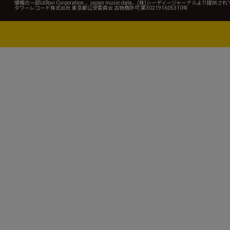
情報の一部はRovi Corporation.、japan music data、(株)シーディージャーナルより提供
タワーレコード株式会社 東京都公安委員会 古物商許可 第302191605310号