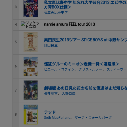
私立恵比寿中学 年忘れ大学芸会2013 エビ中
方背BOX仕様＞
3
私立恵比寿中学
namie amuro FEEL tour 2013
4
奥田民生2013ツアー SPICE BOYS at 中野
5
奥田民生
怪盗グルーのミニオン危機一発＜通常版＞
6
ピエール・コフィン
、
クリス・ルノー
、
スティーヴ・
劇場版 あの日見た花の名前を僕達はまだ知ら
7
長井龍雪
、
入野自由
テッド
8
Seth MacFarlane
、
マーク・ウォールバーグ