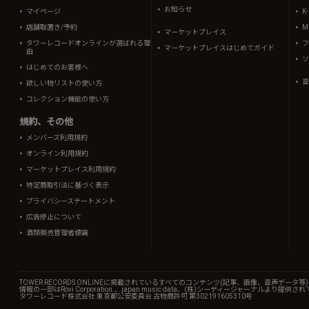
お知らせ
マイページ
K
店舗取置き/予約
Mi
マーケットプレイス
タワーレコードオンラインが選ばれる理
フ
マーケットプレイスはじめてガイド
由
ソ
はじめてのお客様へ
音
欲しい物リストの使い方
コレクション機能の使い方
規約、その他
メンバーズ利用規約
オンライン利用規約
マーケットプレイス利用規約
特定商取引法に基づく表示
プライバシーステートメント
広告停止について
酒類販売管理者標識
TOWER RECORDS ONLINEに掲載されているすべてのコンテンツ(記事、画像、音声デ
情報の一部はRovi Corporation.、japan music data、(株)シーディージャーナルより提供
タワーレコード株式会社 東京都公安委員会 古物商許可 第302191605310号