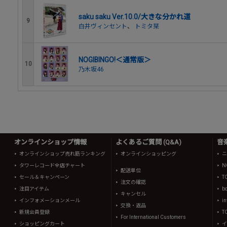
saku saku Ver.10.0/大きな分かれ道
9
白井ヴィンセント
、
トミタ栞
NOGIBINGO!＜通常版＞
10
乃木坂46
オンラインショップ情報
よくあるご質問 (Q&A)
音
オンラインショップ売れ筋ランキング
オンラインショッピング
ニ
タワーレコード全店チャート
N
配送単位
セール＆キャンペーン
T
注文の確認
注目アイテム
b
キャンセル
インフォメーションメール
in
交換・返品
新規会員登録
T
For International Customers
ショッピングカート
イ