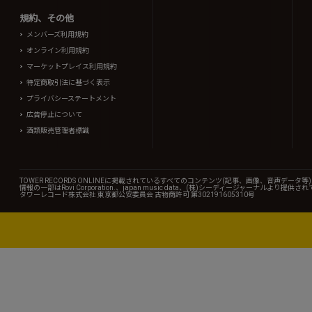
規約、その他
メンバーズ利用規約
オンライン利用規約
マーケットプレイス利用規約
特定商取引法に基づく表示
プライバシーステートメント
広告停止について
酒類販売管理者標識
TOWER RECORDS ONLINEに掲載されているすべてのコンテンツ(記事、画像、音声デ
情報の一部はRovi Corporation.、japan music data、(株)シーディージャーナルより提供
タワーレコード株式会社 東京都公安委員会 古物商許可 第302191605310号