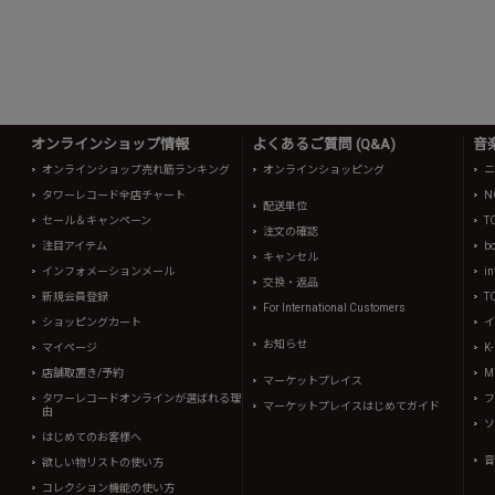
オンラインショップ情報
よくあるご質問 (Q&A)
音
オンラインショップ売れ筋ランキング
オンラインショッピング
ニ
タワーレコード全店チャート
N
配送単位
セール＆キャンペーン
T
注文の確認
注目アイテム
b
キャンセル
インフォメーションメール
in
交換・返品
新規会員登録
T
For International Customers
ショッピングカート
イ
お知らせ
マイページ
K
店舗取置き/予約
Mi
マーケットプレイス
タワーレコードオンラインが選ばれる理
フ
マーケットプレイスはじめてガイド
由
ソ
はじめてのお客様へ
音
欲しい物リストの使い方
コレクション機能の使い方