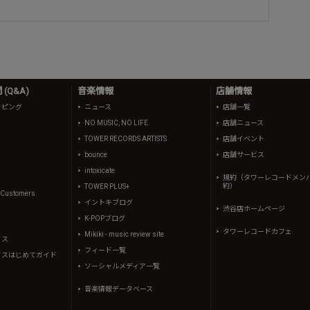
(Q&A)
音楽情報
店舗情報
ッピング
ニュース
店舗一覧
NO MUSIC, NO LIFE.
店舗ニュース
TOWER RECORDS ARTISTS
店舗イベント
bounce
店舗サービス
intoxicate
規約（タワーレコードメン
約）
TOWER PLUS+
l Customers
イントキブログ
渋谷店ホームページ
K-POPブログ
タワーレコードカフェ
Mikiki - music review site
イス
フィード一覧
イスはじめてガイド
ソーシャルメディア一覧
音楽情報データベース