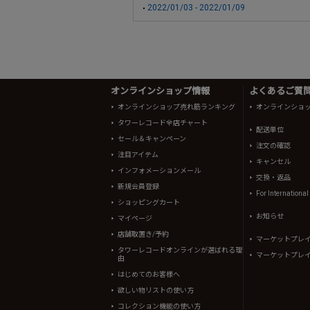
2022/01/03 - 2022/01/09
オンラインショップ情報
よくあるご質問 
オンラインショップ売れ筋ランキング
オンラインショ
タワーレコード全店チャート
配送単位
セール＆キャンペーン
注文の確認
注目アイテム
キャンセル
インフォメーションメール
交換・返品
新規会員登録
For Internationa
ショッピングカート
お知らせ
マイページ
店舗取置き/予約
マーケットプレ
タワーレコードオンラインが選ばれる理
マーケットプレ
由
はじめてのお客様へ
欲しい物リストの使い方
コレクション機能の使い方