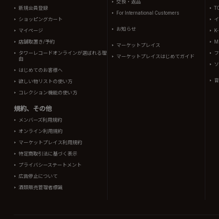
交換・返品
新規会員登録
T
For International Customers
ショッピングカート
イ
お知らせ
マイページ
K
店舗取置き/予約
Mi
マーケットプレイス
タワーレコードオンラインが選ばれる理
フ
マーケットプレイスはじめてガイド
由
ソ
はじめてのお客様へ
音
欲しい物リストの使い方
コレクション機能の使い方
規約、その他
メンバーズ利用規約
オンライン利用規約
マーケットプレイス利用規約
特定商取引法に基づく表示
プライバシーステートメント
広告停止について
酒類販売管理者標識