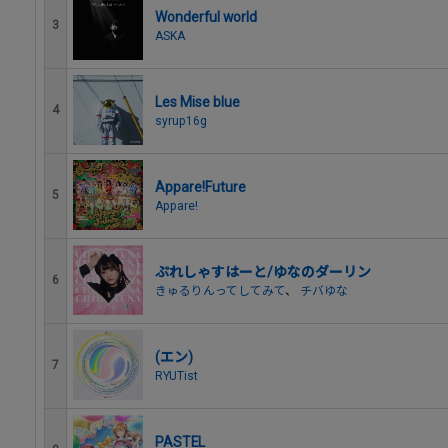
Wonderful world
3
ASKA
Les Mise blue
4
syrup16g
Appare!Future
5
Appare!
ぷれしゃすはーと/ゆなのダーリン
6
きゅるりんってしてみて
、
チバゆな
(エン)
7
RYUTist
PASTEL