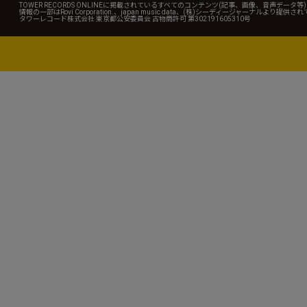
TOWER RECORDS ONLINEに掲載されているすべてのコンテンツ(記事、画像、音声デ
情報の一部はRovi Corporation.、japan music data、(株)シーディージャーナルより提供
タワーレコード株式会社 東京都公安委員会 古物商許可 第302191605310号