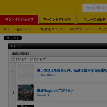
オンラインショップ
マーケットプレイス
ニュース＆記事
TOP
音楽ジャンル
本/雑誌/コミック
DVD/ブルーレイ
グッズ
チャート
全店J-INDIES
2022/11/21 - 2022/11/27
舞いの頂点を極めし時、私達は如何なる困難を
1
TEAM SHACHI
鳳蝶/kagero＜TYPE A＞
2
FlowBack