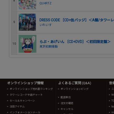
8
QU4RTZ
DRESS CODE ［CD+缶バッジ］＜A盤/タ
9
いれいす
らぶ・あげいん ［CD+DVD］＜初回限定盤＞
10
東京初期衝動
オンラインショップ情報
よくあるご質問 (Q&A)
音
オンラインショップ売れ筋ランキング
オンラインショッピング
ニ
タワーレコード全店チャート
N
配送単位
セール＆キャンペーン
T
注文の確認
注目アイテム
b
キャンセル
インフォメーションメール
in