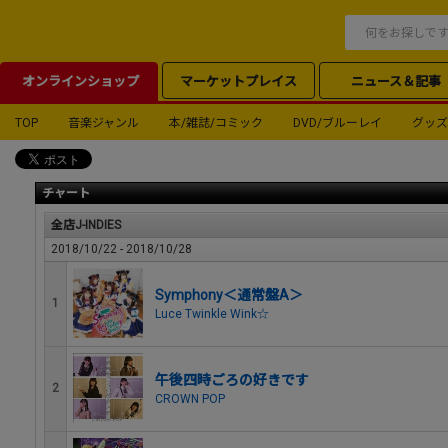
オンラインショップ
マーケットプレイス
ニュース＆記事
TOP
音楽ジャンル
本/雑誌/コミック
DVD/ブルーレイ
グッズ
チャート
全店J-INDIES
2018/10/22 - 2018/10/28
Symphony＜通常盤A＞
1
Luce Twinkle Wink☆
午後四時ごろの好きです
2
CROWN POP