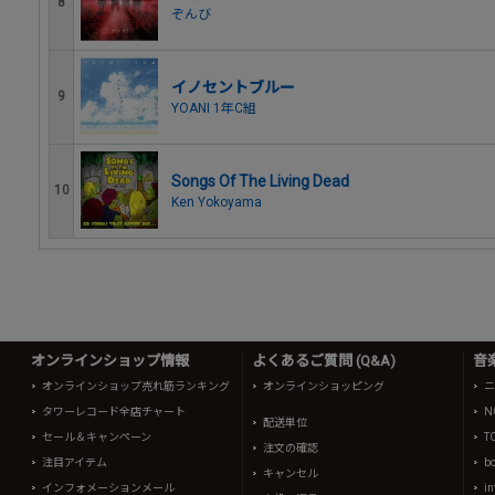
8
ぞんび
イノセントブルー
9
YOANI 1年C組
Songs Of The Living Dead
10
Ken Yokoyama
オンラインショップ情報
よくあるご質問 (Q&A)
音
オンラインショップ売れ筋ランキング
オンラインショッピング
ニ
タワーレコード全店チャート
N
配送単位
セール＆キャンペーン
T
注文の確認
注目アイテム
b
キャンセル
インフォメーションメール
in